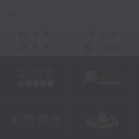
更多 ...
交 通
社 交
聯 絡
公眾回饋