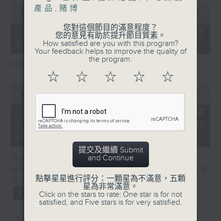
0
產品
,
賭博
seconds
00:00
18:22
of
您對這個節目的滿意程度？
18
06/08/2026 - 5歲男童被虐致死 母
您的意見有助於提升節目質素。
minutes,
How satisfied are you with this program?
親誤殺及殘酷對待兒童罪成判囚22年
22
Your feedback helps to improve the quality of
seconds
the program.
訪問：陳文宜（社福界立法會議員 ）
☆
☆
☆
☆
☆
0
seconds
00:00
20:08
of
20
06/08/2026 - 議員關注教科書價格
minutes,
升幅對基層影響 提優化學校書簿津貼
8
seconds
計劃等建議
提交及繼續 Submit
and Continue
訪問：鄧飛（教育界立法會議員）
訪問：吳志華（香港教育出版專業協會內務副會
點擊星星進行評分：一顆星為不滿意，五顆
長）
星為非常滿意。
Click on the stars to rate: One star is for not
satisfied, and Five stars is for very satisfied.
Tag:
兒童權利
,
教科書
,
教育
,
社會福利
,
虐