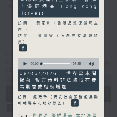
監製：蕭洛汶
seconds
「優鮮港品 Hong Kong
製作：香港電台公共事務組
Harvest」
更多...
聲音更立體 意見更多元
訪問： 黃家和（香港品質保證局主
1872311 始終如一
席 ）
訪問： 陳博智（漁農界立法會議
最新
LATEST
製作：
香港電台公共事務組
員）
讚好Like「
RTHK 香港電台公共事務組
」
Facebook專頁
06/08/2026
0
5歲男童被虐致死 母親誤殺及
seconds
00:00
08:35
of
殘酷對待兒童罪成判囚22年
8
08/06/2026 - 世界盃本周
minutes,
0
揭幕 警方預料非法賭博在賽
35
seconds
00:00
48:53
seconds
of
事期間或相應增加
48
06/08/2026 - 足本 Full (HKT
minutes,
17:00 - 18:00)
53
訪問：嚴廷玲（錫安社會服務處勗勵
seconds
軒輔導中心服務總監）
Tag:
世界盃
,
優鮮港品
,
本地漁農