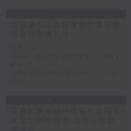
31/07/2026
當局優化酒店及賓館配置防煙
頭套的落實安排
足本 Full (HKT 17:00 - 18:00)
當局優化酒店及賓館配置防煙頭套的落實
安排
《維持生命治療的預作決定條例》 今日
生效
30/07/2026
發展局推出額外地積比及跨區
地積比轉移措施 加快市區重
建步伐