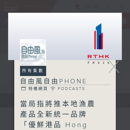
ENG
/
簡
×
全新 RTHK On The Go
取得
一手掌握 RTHK 電台、電視節目
X
所有集數
自由風自由PHONE
特備網頁
PODCASTS
聲音更立體 意見更多元
當局指將推本地漁農
產品全新統一品牌
「優鮮港品 Hong