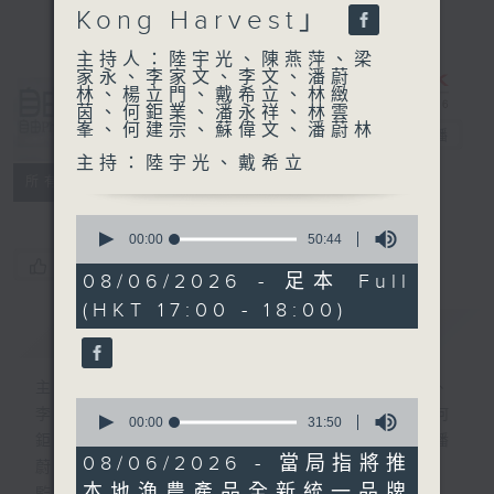
Kong Harvest」
主持人：陸宇光、陳燕萍、梁
家永、李家文、李文、潘蔚
林、楊立門、戴希立、林緻
自由風自由
茵、何鉅業、潘永祥、林雲
峯、何建宗、蘇偉文、潘蔚林
PHONE
電台直播
主持：陸宇光、戴希立
特備網頁
PODCASTS
所有集數
0
seconds
00:00
50:44
of
您喜歡這個節目嗎?
50
08/06/2026 - 足本 Full
minutes,
(HKT 17:00 - 18:00)
44
簡介
seconds
GIST
主持人：陸宇光、陳燕萍、梁家永、李家文、
0
李文、潘蔚林、楊立門、戴希立、林緻茵、何
seconds
00:00
31:50
of
鉅業、潘永祥、林雲峯、何建宗、蘇偉文、潘
31
08/06/2026 - 當局指將推
蔚林
minutes,
本地漁農產品全新統一品牌
50