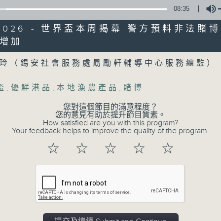
監製：蕭洛汶
08:35
製作：香港電台公共事務組
6/2026 - 世界盃本周揭幕 警方預料非法賭
增加
聲音更立體 意見更多元
Volume
1872311 始終如一
廷玲（錫安社會服務處勗勵軒輔導中心服務總監
製作：
香港電台公共事務組
盃
,
優鮮港品
,
本地漁農產品
,
賭博
讚好Like「
RTHK 香港電台公共事務組
」Fa
您對這個節目的滿意程度？
您的意見有助於提升節目質素。
How satisfied are you with this program?
Your feedback helps to improve the quality of the program.
06/08/2026
☆
☆
☆
☆
☆
5歲男童被虐致死 母親誤殺及殘酷
0
seconds
00:00
of
48
06/08/2026 - 足本 Full (HKT 17:00 
minutes,
53
seconds
Volume