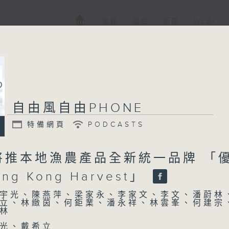
電視
電台
新聞
WEB+
自由風自由PHONE
特備網頁
PODCASTS
將推本地漁農產品全新統一品牌 「
ng Kong Harvest」
宇光、陳燕萍、梁家永、李家文、李文、潘蔚林
立、林緻茵、何鉅業、潘永祥、林雲峯、何建宗
林
光、戴希立