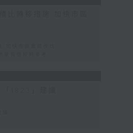
積比轉移措施 加快市區
施 加快市區重建步伐
供家長選校時參考
「1823」建議
建議