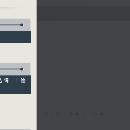
E
品牌 「優
、李文、潘蔚林、楊立門、戴希立、林緻
文、潘蔚林