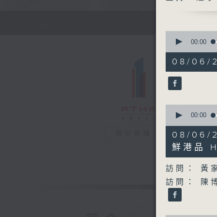
0
seconds
00:00
of
50
08/06/2
minutes,
44
seconds
90%
0
seconds
00:00
of
31
電台直播
08/0
minutes,
50
鮮港品 Ho
seconds
90%
訪問： 黃
訪問： 陳