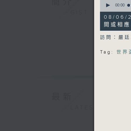
簡介
0
seconds
00:00
of
GIST
8
08/0
minutes,
35
間或相應
seconds
90%
訪問：嚴
Tag:
世界
最新
LATEST