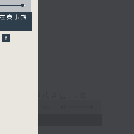
博在賽事期
）
cebook專頁
對待兒童罪成判囚22年
48:53
- 18:00)