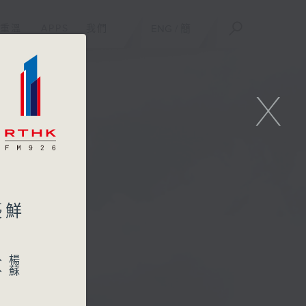
重溫
APPS
我們
ENG
/
簡
X
優鮮
、楊
、蘇