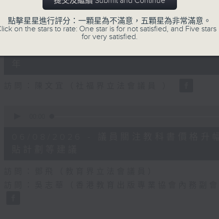
提交及繼續 Submit and Continue
90%
點擊星星進行評分：一顆星為不滿意，五顆星為非常滿意。
0
lick on the stars to rate: One star is for not satisfied, and Five stars 
seconds
00:00
for very satisfied.
of
18
06/08/2026 - 5歲男童被虐致死 
minutes,
22
年
seconds
Volume
90%
訪問：陳文宜（社福界立法會議員 ）
0
seconds
00:00
of
20
06/08/2026 - 議員關注教科書價
minutes,
8
貼計劃等建議
seconds
Volume
90%
訪問：鄧飛（教育界立法會議員）
訪問：吳志華（香港教育出版專業協會內務副