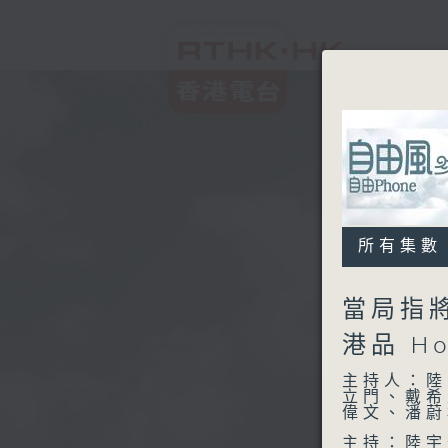
所有集數
當局指
港品 Ho
主持人：陸
立門、戴希
偉文、潘蔚
主持：陸宇