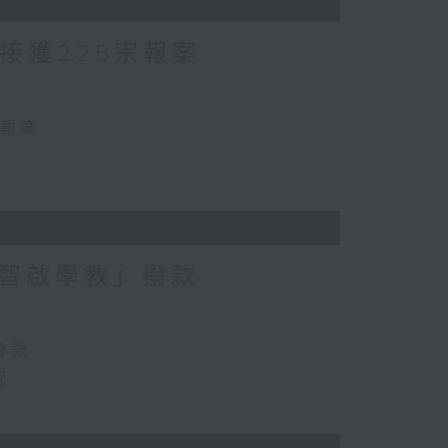
方接獲225宗報案
宗報案
智啟學教」撥款
撥款
況