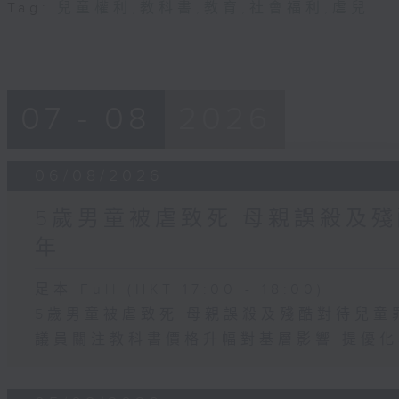
Tag:
兒童權利
,
教科書
,
教育
,
社會福利
,
虐兒
07 - 08
2026
06/08/2026
5歲男童被虐致死 母親誤殺及殘
年
足本 Full (HKT 17:00 - 18:00)
5歲男童被虐致死 母親誤殺及殘酷對待兒童
議員關注教科書價格升幅對基層影響 提優