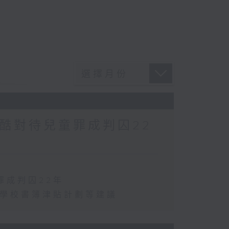
酷對待兒童罪成判囚22
罪成判囚22年
化學校書簿津貼計劃等建議