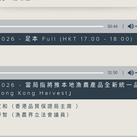
聲音更立體 意見更多元
50:44
026 - 足本 Full (HKT 17:00 - 18:00)
Volume
自由風自由PHON
31:50
特備網頁
PODCASTS
所有集數
6/2026 - 當局指將推本地漁農產品全新統一
ng Kong Harvest」
Volume
您喜歡這個節目嗎?
家和（香港品質保證局主席 ）
博智（漁農界立法會議員）
主持人：陸宇光、陳燕萍、梁家永、李家文
茵、何鉅業、潘永祥、林雲峯、何建宗、蘇偉