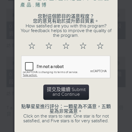
產品
,
賭博
0
seconds
00:00
22:56
您對這個節目的滿意程度？
of
您的意見有助於提升節目質素。
22
05/08/2026 - 「Fun Coffee」投
How satisfied are you with this program?
minutes,
Your feedback helps to improve the quality of
資騙案 警方接獲225宗報案
56
the program.
seconds
☆
☆
☆
☆
☆
訪問：吳傑莊（立法會議員）
0
seconds
00:00
14:21
of
14
05/08/2026 - 加強規管放債人首階
minutes,
段措施8月起生效
21
seconds
提交及繼續 Submit
訪問：林琳 （立法會議員）
and Continue
點擊星星進行評分：一顆星為不滿意，五顆
Tag:
FunCoffee
,
加強規管放債人
,
外傭借
星為非常滿意。
貸
,
投資騙案
Click on the stars to rate: One star is for not
satisfied, and Five stars is for very satisfied.