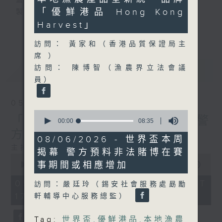
監製：蕭洛汶
seconds
「優鮮港品 Hong Kong
製作：香港電台公共事務組
Harvest」
更多...
聲音更立體 意見更多元
訪問： 黃家和（香港品質保證局主
1872311 始終如一
席 ）
訪問： 陳博智（漁農界立法會議
最新
LATEST
製作：
香港電台公共事務組
員）
讚好Like「
RTHK 香港電台公共事務組
」
Facebook專頁
05/08/2026
0
「Fun Coffee」投資騙案 警
seconds
00:00
08:35
of
方接獲225宗報案
8
08/06/2026 - 世界盃本周
minutes,
主持：陸宇光、潘永祥
揭幕 警方預料非法賭博在賽
35
0
seconds
事期間或相應增加
seconds
00:00
55:59
of
55
05/08/2026 - 足本 Full (HKT
訪問：嚴廷玲（錫安社會服務處勗勵
minutes,
17:04 - 18:00)
59
軒輔導中心服務總監）
seconds
Tag:
世界盃
,
優鮮港品
,
本地漁農