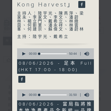
Kong Harvest」
主持人：陸宇光、陳燕萍、梁
家永、李家文、李文、潘蔚
林、楊立門、戴希立、林緻
自由風自由
茵、何鉅業、潘永祥、林雲
峯、何建宗、蘇偉文、潘蔚林
PHONE
電台直播
主持：陸宇光、戴希立
特備網頁
PODCASTS
所有集數
0
seconds
00:00
50:44
of
您喜歡這個節目嗎?
50
08/06/2026 - 足本 Full
minutes,
(HKT 17:00 - 18:00)
44
簡介
seconds
GIST
主持人：陸宇光、陳燕萍、梁家永、李家文、
0
李文、潘蔚林、楊立門、戴希立、林緻茵、何
seconds
00:00
31:50
of
鉅業、潘永祥、林雲峯、何建宗、蘇偉文、潘
31
08/06/2026 - 當局指將推
蔚林
minutes,
本地漁農產品全新統一品牌
50