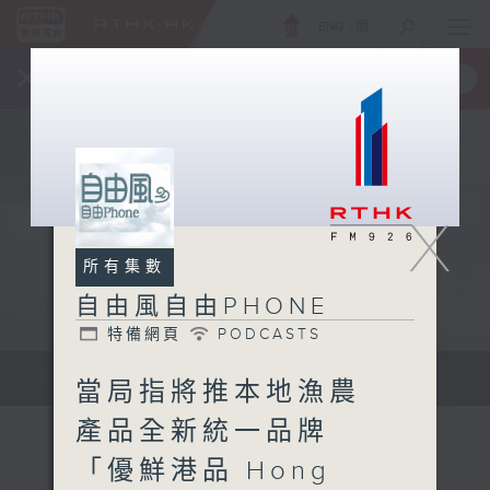
ENG
/
簡
×
全新 RTHK On The Go
取得
一手掌握 RTHK 電台、電視節目
X
所有集數
自由風自由PHONE
特備網頁
PODCASTS
聲音更立體 意見更多元
當局指將推本地漁農
產品全新統一品牌
「優鮮港品 Hong