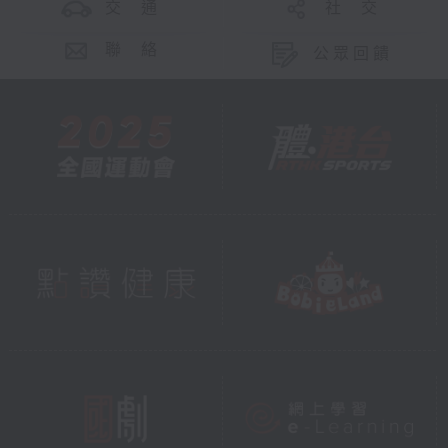
交 通
社 交
聯 絡
公眾回饋