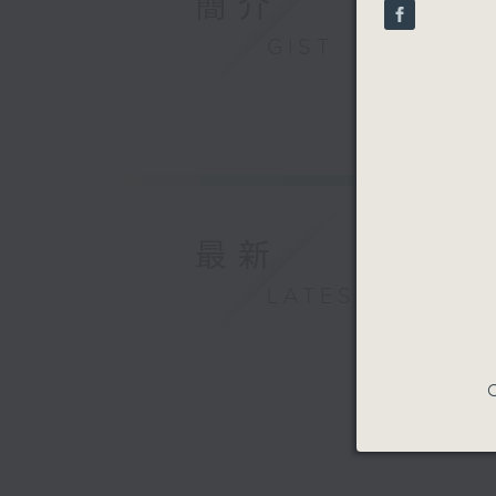
簡介
second
V
90%
GIST
最新
LATEST
C