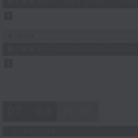
第一部份 Part 1 (HKT 20:05 - 21:00
minutes,
10
seconds
Volume
90%
0
seconds
00:00
of
56
第二部份 Part 2 (HKT 21:04 - 22:00
minutes,
9
seconds
Volume
90%
07 - 08
2026
07/08/2026