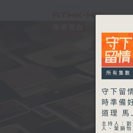
所有集數
守下留情
時準備
道理 
主持人：劉
人、葉韻怡