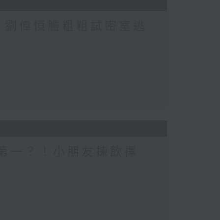
行？劉偉恒膽粗粗試密室逃
一個第一？！小朋友揀飲擇