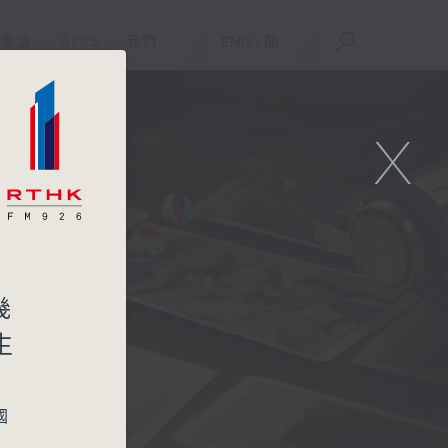
重溫
APPS
我們
ENG
/
簡
X
幾
生
國