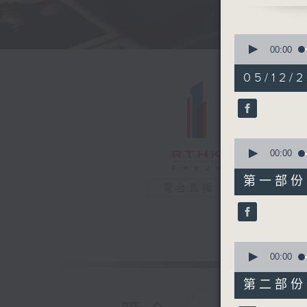
0
seconds
00:00
of
1
05/12/
hour,
45
minutes,
32
seconds
90%
0
seconds
00:00
of
50
第一部份 P
minutes,
電台直播
50
seconds
90%
0
seconds
00:00
of
55
第二部份 P
minutes,
1