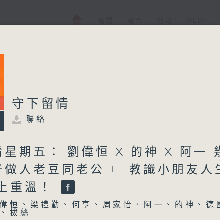
電視
電台
新聞
WEB+
守下留情
聯絡
星期五： 劉偉恒 X 的神 X 阿一 
好做人老豆同老公 + 教識小朋友人
馬上重溫！
偉恒、梁禮勤、何亨、周家怡、阿一、的神、德
、拔絲