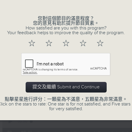
olume
您對這個節目的滿意程度？
您的意見有助於提升節目質素。
How satisfied are you with this program?
Your feedback helps to improve the quality of the program.
☆
☆
☆
☆
☆
07/08/2026
守下留情
0
seconds
00:00
of
1
提交及繼續 Submit and Continue
07/08/2026 - 足本 Full (HKT 20:05
hour,
50
點擊星星進行評分：一顆星為不滿意，五顆星為非常滿意。
minutes,
lick on the stars to rate: One star is for not satisfied, and Five stars 
59
for very satisfied.
seconds
Volume
90%
0
seconds
00:00
of
55