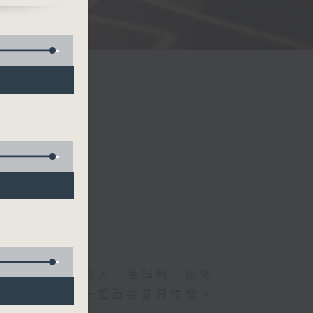
一、的神、德國人、葉韻怡、拔絲
下煩囂心情，一起重拾昔日情懷。