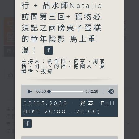
行 + 品水師Natalie
訪問第三回+ 舊物必
須記之兩磅栗子蛋糕
的童年陰影 馬上重
守下留情
電台直播
溫！
聯絡
所有集數
主持人：劉偉恒、何亨、周家
怡、阿一、的神、德國人、葉
韻怡、拔絲
您喜歡這個節目嗎?
0
seconds
00:00
1:42:29
簡介
GIST
of
1
06/05/2026 - 足本 Full
hour,
主持人：劉偉恒、何亨、周家怡、阿一、的神、
(HKT 20:00 - 22:00)
42
minutes,
德國人、葉韻怡、拔絲
29
守下留情大陣仗，星期一至五晚上八至十，放下
seconds
煩囂心情，一起重拾昔日情懷。
0