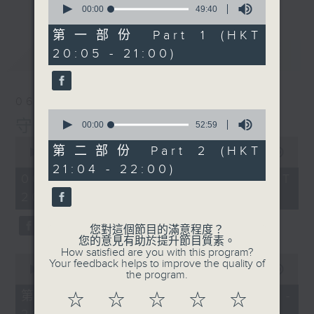
seconds
00:00
49:40
of
49
第一部份 Part 1 (HKT
minutes,
20:05 - 21:00)
最新
LATEST
40
seconds
06/08/2026
0
守下留情
seconds
00:00
52:59
of
0
52
第二部份 Part 2 (HKT
seconds
00:00
1:41:32
minutes,
of
21:04 - 22:00)
59
1
06/08/2026 - 足本 Full (HKT
seconds
hour,
20:00 - 22:00)
41
minutes,
32
您對這個節目的滿意程度？
seconds
您的意見有助於提升節目質素。
How satisfied are you with this program?
0
Your feedback helps to improve the quality of
seconds
00:00
49:10
the program.
of
49
第一部份 Part 1 (HKT 20:05 -
☆
☆
☆
☆
☆
minutes,