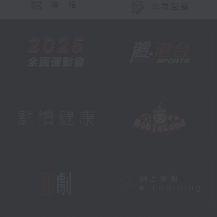
聯 絡
公眾回饋