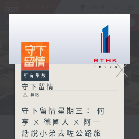
ENG
/
簡
×
全新 RTHK On The Go
取得
一手掌握 RTHK 電台、電視節目
X
所有集數
守下留情
聯絡
守下留情星期三： 何
亨 X 德國人 X 阿一
話說小弟去咗公路旅