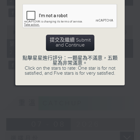
21:00)
10
seconds
0
seconds
00:00
52:32
of
提交及繼續 Submit
52
第二部份 Part 2 (HKT 21:04 -
and Continue
minutes,
22:00)
32
seconds
點擊星星進行評分：一顆星為不滿意，五顆
星為非常滿意。
Click on the stars to rate: One star is for not
satisfied, and Five stars is for very satisfied.
重溫
CATCHUP
07 - 08
2026