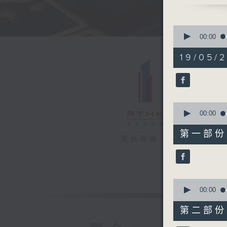
0
seconds
00:00
of
1
19/05/
hour,
43
minutes,
58
seconds
90%
0
seconds
00:00
of
50
第一部份 P
minutes,
電台直播
10
seconds
90%
0
seconds
00:00
of
54
第二部份 P
minutes,
7