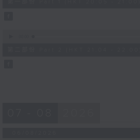
第一部份 Part 1 (HKT 20:05 - 21:00
minutes,
0
seconds
Volume
90%
0
seconds
00:00
of
56
第二部份 Part 2 (HKT 21:04 - 22:00
minutes,
9
seconds
Volume
90%
07 - 08
2026
06/08/2026