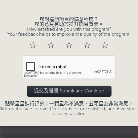
Volume
您對這個節目的滿意程度？
您的意見有助於提升節目質素。
How satisfied are you with this program?
Your feedback helps to improve the quality of the program.
☆
☆
☆
☆
☆
06/08/2026
守下留情
0
seconds
00:00
of
1
提交及繼續 Submit and Continue
06/08/2026 - 足本 Full (HKT 20:05
hour,
50
點擊星星進行評分：一顆星為不滿意，五顆星為非常滿意。
minutes,
lick on the stars to rate: One star is for not satisfied, and Five stars 
59
for very satisfied.
seconds
Volume
90%
0
seconds
00:00
of
55