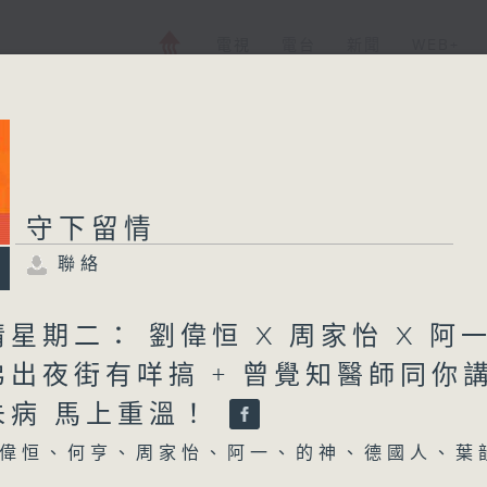
電視
電台
新聞
WEB+
守下留情
聯絡
星期二： 劉偉恒 X 周家怡 X 阿
弟出夜街有咩搞 + 曾覺知醫師同你
未病 馬上重溫！
偉恒、何亨、周家怡、阿一、的神、德國人、葉