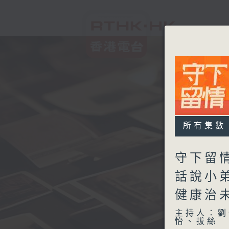
所有集數
守下留情
話說小
健康治
主持人：劉
怡、拔絲