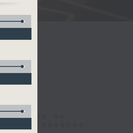
、德國人、葉韻怡、拔絲
下煩囂心情，一起重拾昔日情懷。