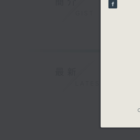
簡介
seconds
90%
GIST
最新
LATEST
C