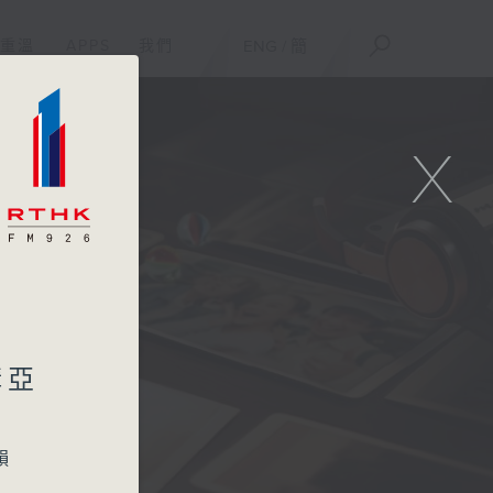
重溫
APPS
我們
ENG
/
簡
X
一
講亞
韻