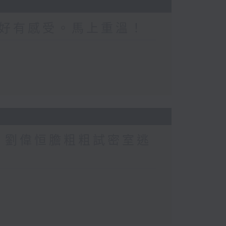
好有感受。馬上重溫！
行？劉偉恒膽粗粗試密室逃