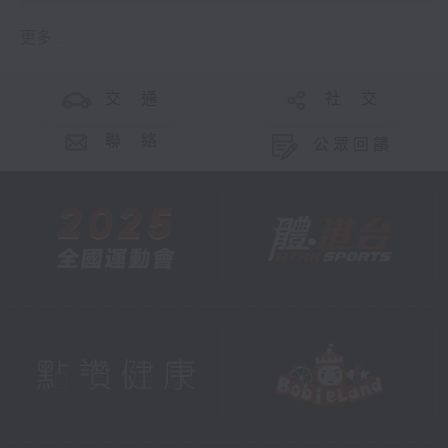
更多 ...
交 通
社 交
聯 絡
公眾回饋