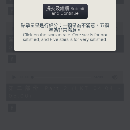
minutes,
0
提交及繼續 Submit
seconds
and Continue
0
點擊星星進行評分：一顆星為不滿意，五顆
seconds
00:00
30:00
星為非常滿意。
of
Click on the stars to rate: One star is for not
30
satisfied, and Five stars is for very satisfied.
第一部份 Part 1 (HKT 03:30 -
minutes,
04:00)
0
seconds
0
seconds
00:00
56:09
of
56
第二部份 Part 2 (HKT 04:04 -
minutes,
05:00)
9
seconds