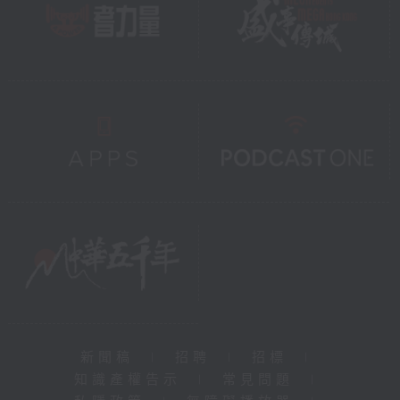
新聞稿
|
招聘
|
招標
|
知識產權告示
|
常見問題
|