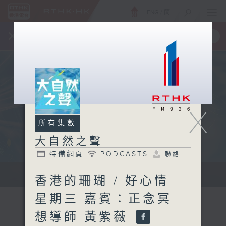
ENG
/
簡
×
全新 RTHK On The Go
取得
一手掌握 RTHK 電台、電視節目
X
所有集數
大自然之聲
特備網頁
PODCASTS
聯絡
...
香港的珊瑚 / 好心情
星期三 嘉賓：正念冥
想導師 黃紫薇