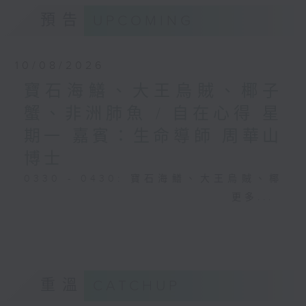
預告
UPCOMING
10/08/2026
寶石海鱔、大王烏賊、椰子
蟹、非洲肺魚 / 自在心得 星
期一 嘉賓：生命導師 周華山
博士
0330 - 0430: 寶石海鱔、大王烏賊、椰
子蟹、非洲肺魚
更多...
0430 - 0500: #17 討厭爸爸的四十幾歲
男子
重溫
CATCHUP