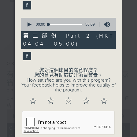
樹、鳥聲之中，享受放空。
第一台播放時間
更多...
0
星期一至六03:30至05:00
seconds
00:00
56:09
of
56
第二部份 Part 2 (HKT
#香港電台文教組
minutes,
最新
LATEST
04:04 - 05:00)
9
seconds
08/08/2026
您對這個節目的滿意程度？
有毒植物 / 森林浴 星期六 嘉
您的意見有助於提升節目質素。
How satisfied are you with this program?
賓：森林浴嚮導 易琪
Your feedback helps to improve the quality of
the program.
0330 - 0430: 有毒植物
0430 - 0500: #39 與生俱來的大自然連
☆
☆
☆
☆
☆
結 嘉賓：梁雅貽Eliz （森林療癒嚮導）
0
seconds
00:00
1:26:00
of
1
08/08/2026 - 足本 Full (HKT
hour,
03:30 - 05:00)
26