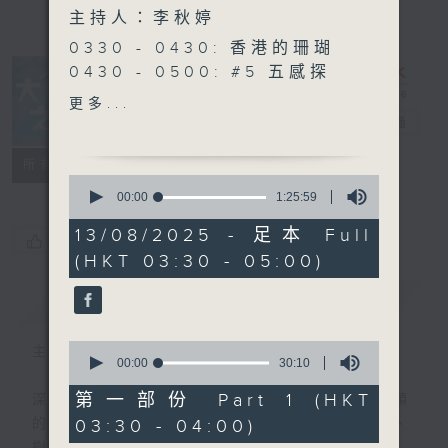
主持人：李秋婷
0330 - 0430: 香港的珊瑚
0430 - 0500: #5 五感探
索
更多...
大自然之聲
電台直播
特備網頁
PODCASTS
聯絡
所有集數
0
seconds
00:00
1:25:59
of
1
13/08/2025 - 足本 Full
您喜歡這個節目嗎?
hour,
(HKT 03:30 - 05:00)
25
minutes,
59
簡介
GIST
seconds
0
主持人：李秋婷
seconds
00:00
30:10
of
30
第一部份 Part 1 (HKT
深夜，是結束，也是新的開始。開啟一段另類
minutes,
03:30 - 04:00)
的旅程，投入難得的片刻寧靜，置身於風、
10
seconds