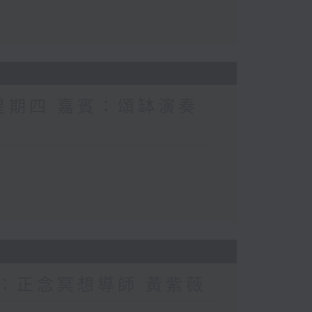
 星期四 嘉賓：頌缽演奏
賓：正念冥想導師 黃紫薇