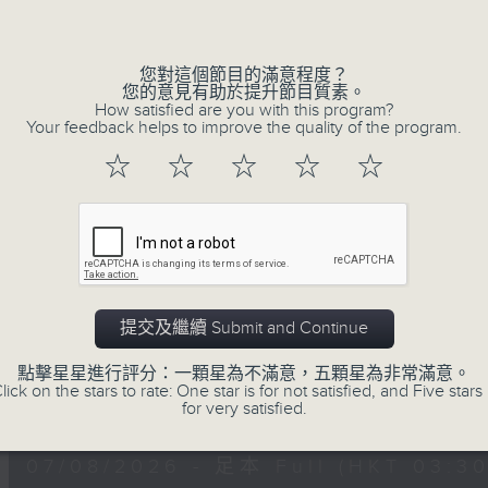
深夜，是結束，也是新的開始。開啟一段另
Volume
風、樹、鳥聲之中，享受放空。
您對這個節目的滿意程度？
您的意見有助於提升節目質素。
第一台播放時間
How satisfied are you with this program?
星期一至六03:30至05:00
Your feedback helps to improve the quality of the program.
☆
☆
☆
☆
☆
#香港電台文教組
07/08/2026
樹懶 / 邁向圓滿 星期五 嘉賓：
提交及繼續 Submit and Continue
0330 - 0430: 樹懶
點擊星星進行評分：一顆星為不滿意，五顆星為非常滿意。
0430 - 0500: #13 人際關係指數
lick on the stars to rate: One star is for not satisfied, and Five stars 
0
for very satisfied.
seconds
00:00
of
1
07/08/2026 - 足本 Full (HKT 03:30
hour,