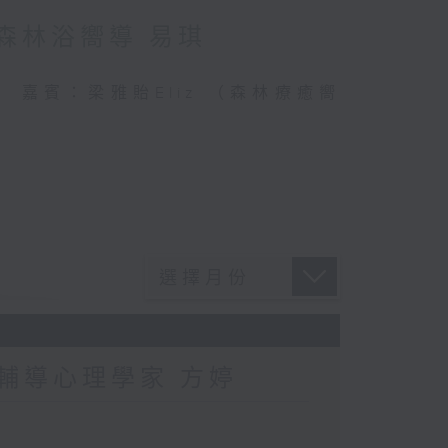
：森林浴嚮導 易琪
連結 嘉賓：梁雅貽Eliz （森林療癒嚮
：輔導心理學家 方婷