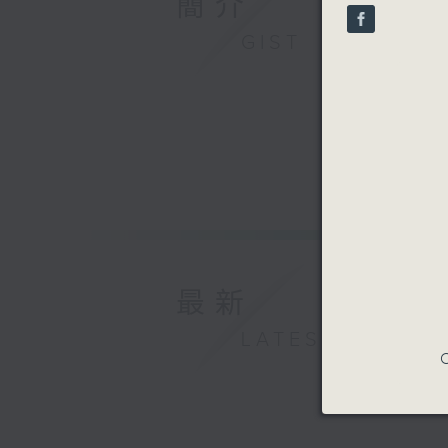
簡介
seconds
90%
GIST
最新
LATEST
C