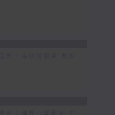
 嘉賓：森林浴嚮導 易琪
 嘉賓：輔導心理學家 方