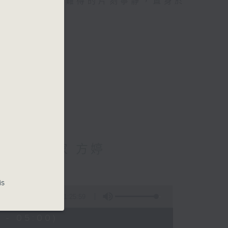
類的旅程，投入難得的片刻寧靜，置身於
輔導心理學家 方婷
is
1:25:59
 - 05:00)