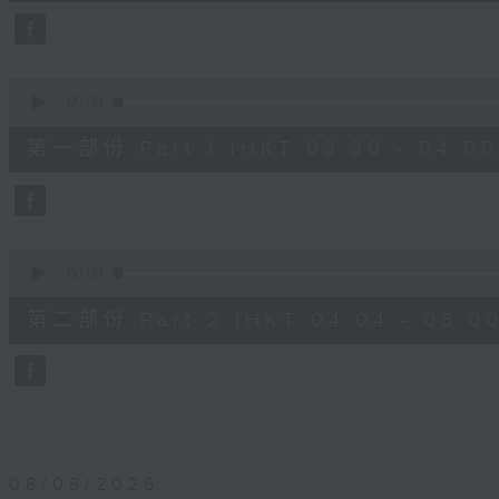
25
minutes,
59
seconds
Volume
90%
0
seconds
00:00
of
30
第一部份 Part 1 (HKT 03:30 - 04:00
minutes,
0
seconds
Volume
90%
0
seconds
00:00
of
56
第二部份 Part 2 (HKT 04:04 - 05:00
minutes,
9
seconds
Volume
90%
08/08/2026