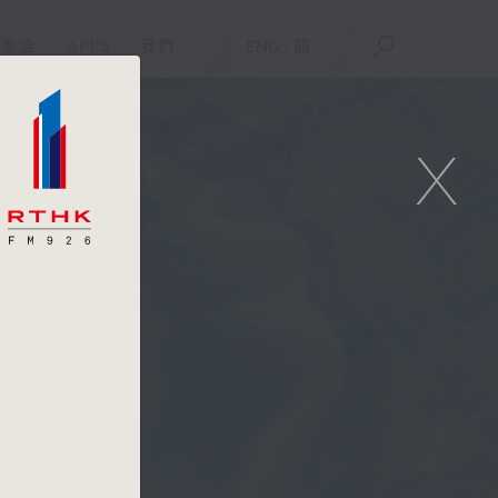
重溫
APPS
我們
ENG
/
簡
X
贊