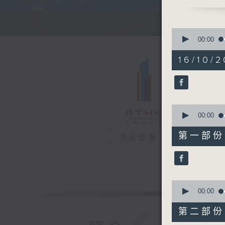
清晨的美好
0
seconds
00:00
of
1
16/10/2
hour,
25
minutes,
59
seconds
90%
0
seconds
00:00
of
30
第一部份 P
電台直播
minutes,
10
seconds
90%
0
seconds
00:00
of
56
第二部份 P
minutes,
9