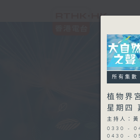
所有集數
植物界宮
星期四
主持人：黃
0330 -
0430 - 