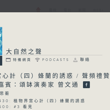
電視
電台
新聞
WEB+
大自然之聲
聯絡
特備網頁
PODCASTS
心計（四）蜂蘭的誘惑 / 聲頻禮
 嘉賓：頌缽演奏家 曾文通
思蘅
 0430: 植物界宮心計（四）蜂蘭的誘惑
0500: #3 看見