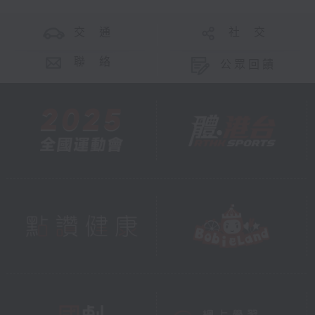
交 通
社 交
聯 絡
公眾回饋