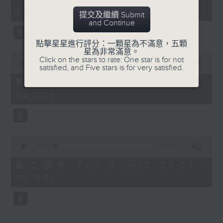
hour,
03:30 - 05:00)
25
提交及繼續 Submit
minutes,
and Continue
59
seconds
點擊星星進行評分：一顆星為不滿意，五顆
星為非常滿意。
0
Click on the stars to rate: One star is for not
seconds
00:00
30:10
satisfied, and Five stars is for very satisfied.
of
30
第一部份 Part 1 (HKT 03:30 -
minutes,
04:00)
10
seconds
0
seconds
00:00
56:09
of
56
第二部份 Part 2 (HKT 04:04 -
minutes,
05:00)
9
seconds