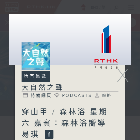
ENG
/
簡
×
全新 RTHK On The Go
取得
一手掌握 RTHK 電台、電視節目
X
所有集數
大自然之聲
特備網頁
PODCASTS
聯絡
...
穿山甲 / 森林浴 星期
六 嘉賓：森林浴嚮導
易琪