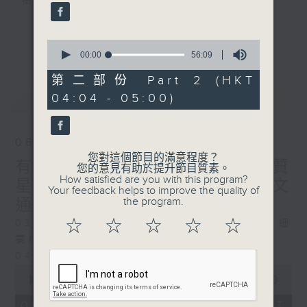
樹、鳥聲之中，享受放空。
第一台播放時間
更多...
0
星期一至六03:30至05:00
seconds
00:00
56:09
of
56
第二部份 Part 2 (HKT
#香港電台文教組
minutes,
最新
LATEST
04:04 - 05:00)
9
seconds
06/08/2026
您對這個節目的滿意程度？
有血緣關係的植物 / 聲頻禮贊
您的意見有助於提升節目質素。
How satisfied are you with this program?
星期四 嘉賓：頌缽演奏家 曾文
Your feedback helps to improve the quality of
the program.
通
☆
☆
☆
☆
☆
0330 - 0430: 有血緣關係的植物：棕竹、細
葉棕竹、虎尾蘭、金邊虎尾蘭、草海桐
0430 - 0500: #14 觀察呼吸溫度
0
seconds
00:00
1:25:59
of
1
06/08/2026 - 足本 Full (HKT