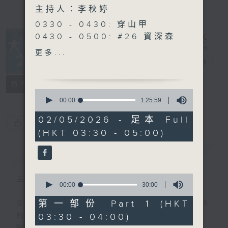
主持人：李秋婷
0330 - 0430: 穿山甲
0430 - 0500: #26 資深森
林浴參加者的發現 嘉賓：何
更多...
小雲 Wendy （森林療癒嚮
大自然之聲
電台直播
導）
特備網頁
PODCASTS
聯絡
所有集數
0
seconds
00:00
1:25:59
of
1
02/05/2026 - 足本 Full
您喜歡這個節目嗎?
hour,
(HKT 03:30 - 05:00)
25
minutes,
59
簡介
GIST
seconds
0
主持人：李秋婷
seconds
00:00
30:00
of
30
第一部份 Part 1 (HKT
深夜，是結束，也是新的開始。開啟一段另類
minutes,
03:30 - 04:00)
的旅程，投入難得的片刻寧靜，置身於風、
0
seconds