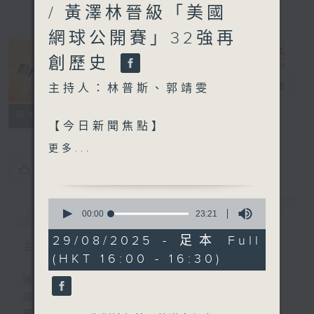
/ 黃澤林晉級「美國
網球公開賽」32強再
創歷史
動力4射
電台直播
主持人：林普斯、郭靖雯
特備網頁
聯絡
所有集數
【今日新聞焦點】
更多...
1. 「亞冠盃外圍賽」E組首戰
您喜歡這個節目嗎?
傑志女足以3比3逼和東道主
金邊皇冠
0
簡介
GIST
seconds
00:00
23:21
of
2. 「世界羽毛球錦標賽」港
23
29/08/2025 - 足本 Full
隊悉數出局
主持人：林普斯、郭靖雯
minutes,
(HKT 16:00 - 16:30)
21
seconds
3. 本地籃球「男子高級組銀
運動
牌」東方97:80漢友
是釋放自我的瞬間