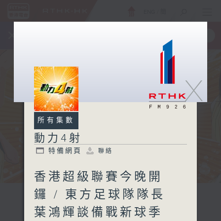
ENG
/
簡
×
全新 RTHK On The Go
取得
一手掌握 RTHK 電台、電視節目
X
所有集數
動力4射
特備網頁
聯絡
香港超級聯賽今晚開
鑼 / 東方足球隊隊長
葉鴻輝談備戰新球季