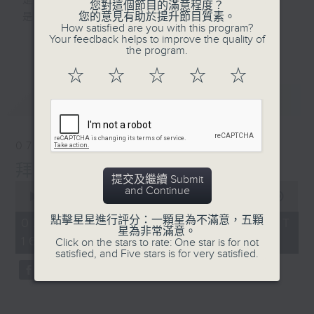
是改變人生的力量
您對這個節目的滿意程度？
4. 據報美斯將出戰最後一場
您的意見有助於提升節目質素。
是影響世界的狂野！
How satisfied are you with this program?
阿根廷主場賽事
Your feedback helps to improve the quality of
更多...
the program.
動力4射，逢星期一至五下午4點
網羅體育消息、探討運動文化、打開國際視
☆
☆
☆
☆
☆
野、享受運動樂趣！
最新
LATEST
07/08/2026
拜仁慕尼黑與阿士東維拉訪港
提交及繼續 Submit
0
and Continue
seconds
00:00
23:23
of
23
點擊星星進行評分：一顆星為不滿意，五顆
07/08/2026 - 足本 Full (HKT
minutes,
星為非常滿意。
16:00 - 16:30)
23
Click on the stars to rate: One star is for not
seconds
satisfied, and Five stars is for very satisfied.