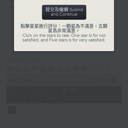
是改變人生的力量
是影響世界的狂野！
提交及繼續 Submit
and Continue
更多...
動力4射，逢星期一至五下午4點
點擊星星進行評分：一顆星為不滿意，五顆
網羅體育消息、探討運動文化、打開國際視
星為非常滿意。
野、享受運動樂趣！
Click on the stars to rate: One star is for not
最新
LATEST
satisfied, and Five stars is for very satisfied.
05/08/2026
馬毅談中國網球公開賽2026
0
seconds
00:00
30:59
of
30
05/08/2026 - 足本 Full (HKT
minutes,
16:04 - 16:35)
59
seconds