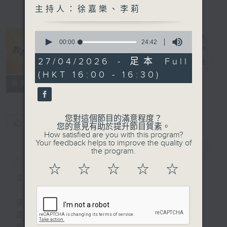
主持人：徐嘉樂、李莉
0
seconds
00:00
24:42
of
24
27/04/2026 - 足本 Full
動力4射
電台直播
minutes,
(HKT 16:00 - 16:30)
42
seconds
特備網頁
聯絡
所有集數
您對這個節目的滿意程度？
您喜歡這個節目嗎?
您的意見有助於提升節目質素。
How satisfied are you with this program?
Your feedback helps to improve the quality of
the program.
簡介
GIST
☆
☆
☆
☆
☆
主持人：徐嘉樂、李莉
運動
是釋放自我的瞬間