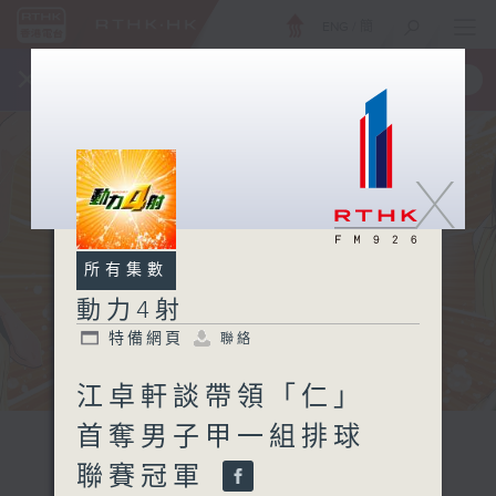
ENG
/
簡
×
全新 RTHK On The Go
取得
一手掌握 RTHK 電台、電視節目
X
所有集數
動力4射
特備網頁
聯絡
江卓軒談帶領「仁」
首奪男子甲一組排球
聯賽冠軍