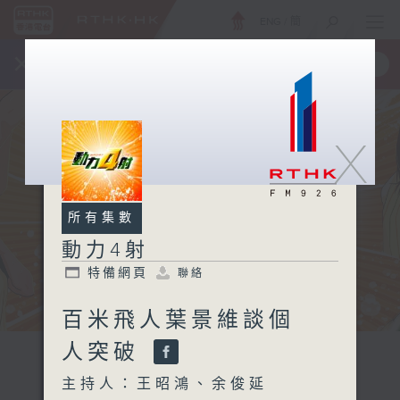
ENG
/
簡
×
全新 RTHK On The Go
取得
一手掌握 RTHK 電台、電視節目
X
所有集數
動力4射
特備網頁
聯絡
百米飛人葉景維談個
人突破
主持人：王昭鴻、余俊延