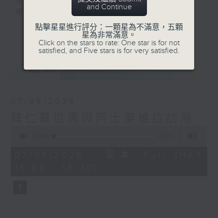
是改變人生的力量
and Continue
是影響世界的狂野！
點擊星星進行評分：一顆星為不滿意，五顆
更多...
星為非常滿意。
動力4射，逢星期一至五下午4點
Click on the stars to rate: One star is for not
網羅體育消息、探討運動文化、打開國際視
satisfied, and Five stars is for very satisfied.
野、享受運動樂趣！
最新
LATEST
07/08/2026
拜仁慕尼黑與阿士東維拉訪港
0
seconds
00:00
23:23
of
23
07/08/2026 - 足本 Full (HKT
minutes,
16:00 - 16:30)
23
seconds