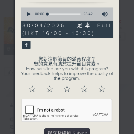
0
seconds
00:00
23:42
of
23
30/04/2026 - 足本 Full
minutes,
(HKT 16:00 - 16:30)
42
動力4射
電台直播
seconds
特備網頁
聯絡
所有集數
您對這個節目的滿意程度？
您的意見有助於提升節目質素。
How satisfied are you with this program?
您喜歡這個節目嗎?
Your feedback helps to improve the quality of
the program.
☆
☆
☆
☆
☆
簡介
GIST
主持人：王昭鴻、余俊延
運動
是釋放自我的瞬間
提交及繼續 Submit