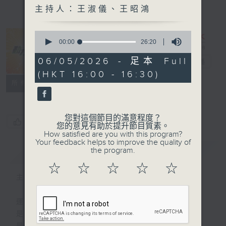
主持人：王淑儀、王昭鴻
0
seconds
00:00
26:20
of
26
06/05/2026 - 足本 Full
動力4射
電台直播
minutes,
(HKT 16:00 - 16:30)
20
seconds
特備網頁
聯絡
所有集數
您對這個節目的滿意程度？
您喜歡這個節目嗎?
您的意見有助於提升節目質素。
How satisfied are you with this program?
Your feedback helps to improve the quality of
the program.
簡介
GIST
☆
☆
☆
☆
☆
主持人：王淑儀、王昭鴻
運動
是釋放自我的瞬間