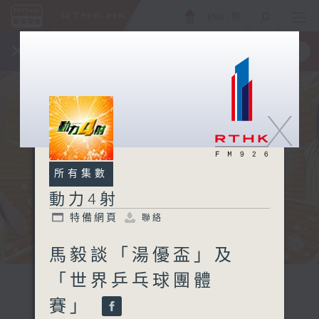
ENG
/
簡
×
全新 RTHK On The Go
取得
一手掌握 RTHK 電台、電視節目
X
所有集數
動力4射
特備網頁
聯絡
馬毅談「湯優盃」及
「世界乒乓球團體
賽」