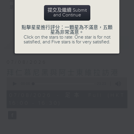
是改變人生的力量
是影響世界的狂野！
提交及繼續 Submit
and Continue
更多...
動力4射，逢星期一至五下午4點
點擊星星進行評分：一顆星為不滿意，五顆
網羅體育消息、探討運動文化、打開國際視
星為非常滿意。
野、享受運動樂趣！
Click on the stars to rate: One star is for not
最新
LATEST
satisfied, and Five stars is for very satisfied.
07/08/2026
拜仁慕尼黑與阿士東維拉訪港
0
seconds
00:00
23:23
of
23
07/08/2026 - 足本 Full (HKT
minutes,
16:00 - 16:30)
23
seconds