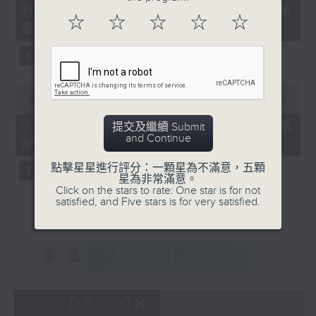
科：嘉諾撒聖方濟各書院「森・軌
18
☆
☆
☆
☆
☆
minutes,
道」
47
seconds
0
seconds
00:00
03:09
of
3
02/08/2026 - 真係問AI：眼睛與腦
提交及繼續 Submit
minutes,
and Continue
部健康有甚麼關係？
9
seconds
點擊星星進行評分：一顆星為不滿意，五顆
星為非常滿意。
Click on the stars to rate: One star is for not
satisfied, and Five stars is for very satisfied.
重溫
CATCHUP
05 - 08
2026