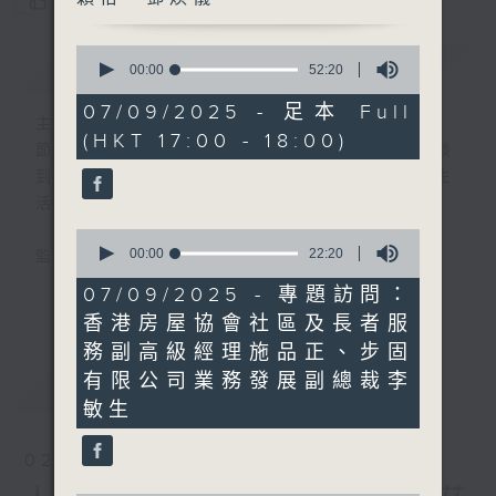
您喜歡這個節目嗎?
0
簡介
GIST
seconds
00:00
52:20
of
52
07/09/2025 - 足本 Full
minutes,
主持人：張璟瑩、區凱聲、謝穎怡、鄧煥儀
(HKT 17:00 - 18:00)
20
節目簡介:介紹重要創科領域發展，由理論談
seconds
到實踐，由錄音室走進實驗室，探討科技與生
活的關係。
0
seconds
00:00
22:20
監製:張璟瑩
of
22
07/09/2025 - 專題訪問：
更多...
minutes,
香港房屋協會社區及長者服
20
seconds
務副高級經理施品正、步固
有限公司業務發展副總裁李
最新
LATEST
敏生
02/08/2026