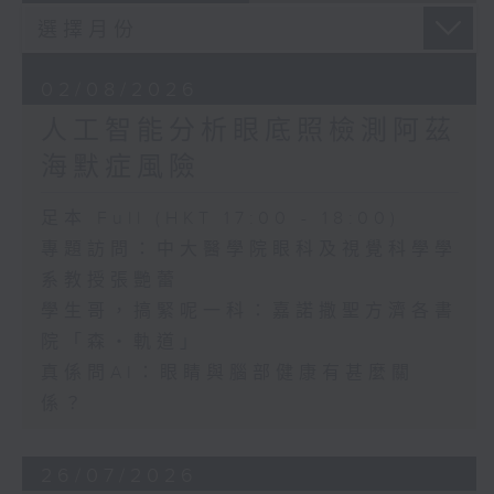
02/08/2026
人工智能分析眼底照檢測阿茲
海默症風險
足本 Full (HKT 17:00 - 18:00)
專題訪問：中大醫學院眼科及視覺科學學
系教授張艷蕾
學生哥，搞緊呢一科：嘉諾撒聖方濟各書
院「森・軌道」
真係問AI：眼睛與腦部健康有甚麼關
係？
26/07/2026