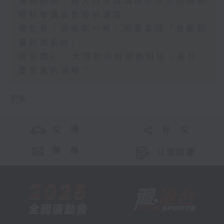
專題訪問：教大科學與環境學系生物與神
經科學講座教授翁建霖
學生哥，搞緊呢一科：英華書院「自動部
署防洪系統」
真係問AI：大眾對於幹細胞科技，有什
麼常見的誤解？
更多 ...
交 通
社 交
聯 絡
公眾回饋