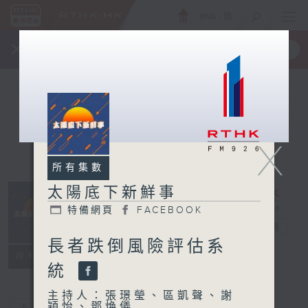
ENG
/
簡
×
全新 RTHK On The Go
取得
一手掌握 RTHK 電台、電視節目
X
所有集數
太陽底下新鮮事
特備網頁
FACEBOOK
太陽底下新鮮事
電台直播
長者跌倒風險評估系
特備網頁
FACEBOOK
所有集數
統
主持人：張璟瑩、區凱聲、謝
穎怡、鄧煥儀