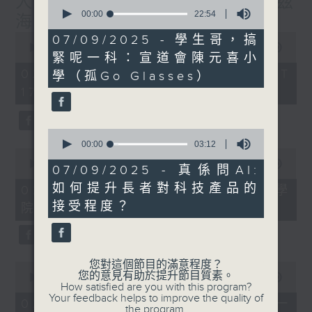
人工智能分析眼底照檢測阿茲
0
seconds
00:00
22:54
海默症風險
of
22
0
07/09/2025 - 學生哥，搞
minutes,
seconds
00:00
52:38
緊呢一科：宣道會陳元喜小
54
of
seconds
52
02/08/2026 - 足本 Full (HKT
學（孤Go Glasses）
minutes,
17:00 - 18:00)
38
seconds
0
seconds
00:00
03:12
0
of
seconds
00:00
20:03
3
07/09/2025 - 真係問AI:
of
minutes,
20
如何提升長者對科技產品的
02/08/2026 - 專題訪問：中大醫學
12
minutes,
seconds
接受程度？
院眼科及視覺科學學系教授張艷蕾
3
seconds
您對這個節目的滿意程度？
0
您的意見有助於提升節目質素。
seconds
00:00
1:18:47
How satisfied are you with this program?
of
Your feedback helps to improve the quality of
1
02/08/2026 - 學生哥，搞緊呢一
the program.
hour,