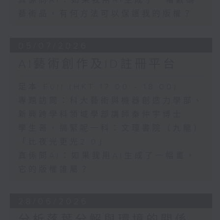
真係問AI：如果我用AI生成了一幅數碼
藝術品，有何方法可以保護我的版權？
05/07/2026
AI藝術創作及ID註冊平台
足本 Full (HKT 17:00 - 18:00)
專題訪問：科大藝術與機器創造力學部、
新興跨學科領域學部講師秦仲宇博士
學生哥，搞緊呢一科：文理書院（九龍）
「比夜光更光2.0」
真係問AI：如果我用AI生成了一幅畫，
它的版權誰屬？
28/06/2026