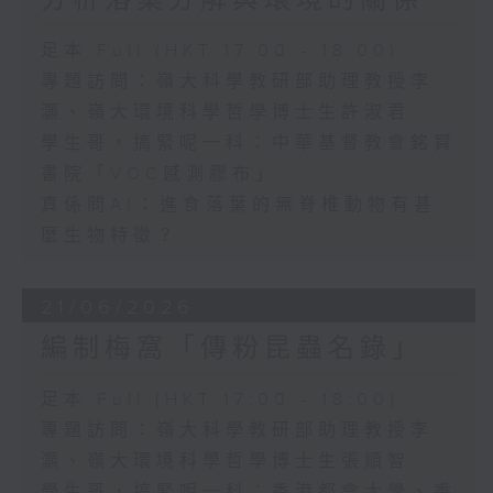
分析落葉分解與環境的關係
足本 Full (HKT 17:00 - 18:00)
專題訪問：嶺大科學教研部助理教授李
灝、嶺大環境科學哲學博士生許淑君
學生哥，搞緊呢一科：中華基督教會銘賢
書院「VOC感測膠布」
真係問AI：進食落葉的無脊椎動物有甚
麼生物特徵？
21/06/2026
編制梅窩「傳粉昆蟲名錄」
足本 Full (HKT 17:00 - 18:00)
專題訪問：嶺大科學教研部助理教授李
灝、嶺大環境科學哲學博士生張順智
學生哥，搞緊呢一科：香港都會大學、香