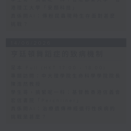
港理工大學「安顏科技」
真係問AI：傳粉昆蟲現時生存面對甚麼
挑戰？
14/06/2026
亨廷頓舞蹈症的致病機制
足本 Full (HKT 17:00 - 18:00)
專題訪問：中大理學院生命科學學院院長
陳浩然教授
學生哥，搞緊呢一科：基督教香港信義會
宏信書院「Perchliner」
真係問AI：治療遺傳神經退行性疾病的
挑戰是甚麼？