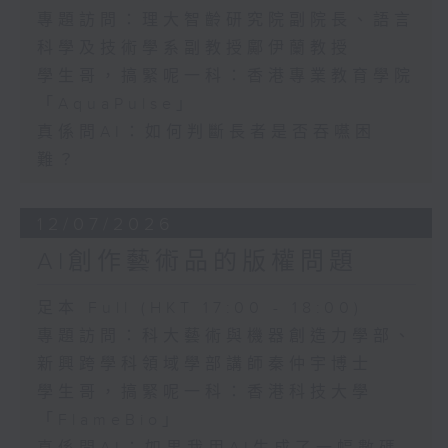
專題訪問：理大智齡研究院副院長、語言
科學及技術學系副教授鄺伊蘭教授
學生哥，搞緊呢一科：香港專業教育學院
「AquaPulse」
真係問AI：如何判斷長者是否吞嚥困
難？
12/07/2026
AI創作藝術品的版權問題
足本 Full (HKT 17:00 - 18:00)
專題訪問：科大藝術與機器創造力學部、
新興跨學科領域學部講師秦仲宇博士
學生哥，搞緊呢一科：香港科技大學
「FlameBio」