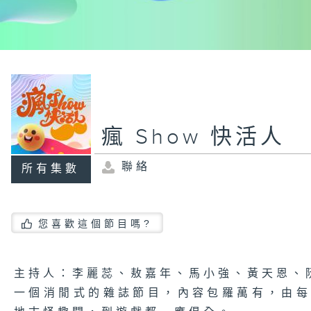
瘋 Show 快活人
聯絡
所有集數
您喜歡這個節目嗎?
主持人：李麗蕊、敖嘉年、馬小強、黃天恩、
一個消閒式的雜誌節目，內容包羅萬有，由