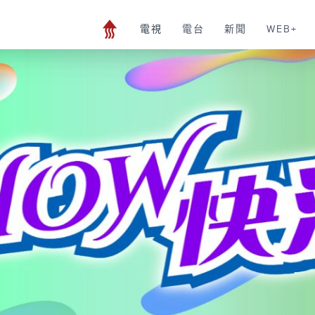
電視
電台
新聞
WEB+