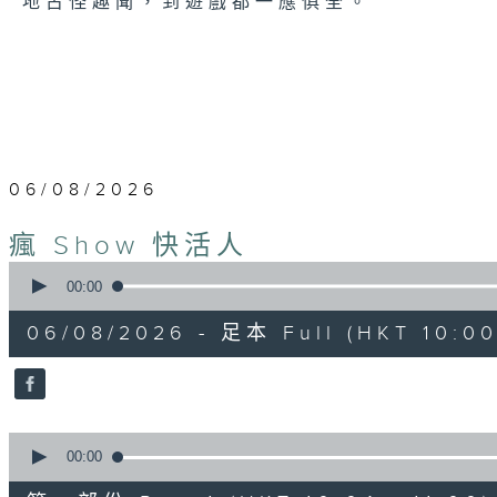
地古怪趣聞，到遊戲都一應俱全。
06/08/2026
瘋 Show 快活人
0
seconds
00:00
of
1
06/08/2026 - 足本 Full (HKT 10:00
hour,
35
minutes,
34
seconds
Volume
90%
0
seconds
00:00
of
48