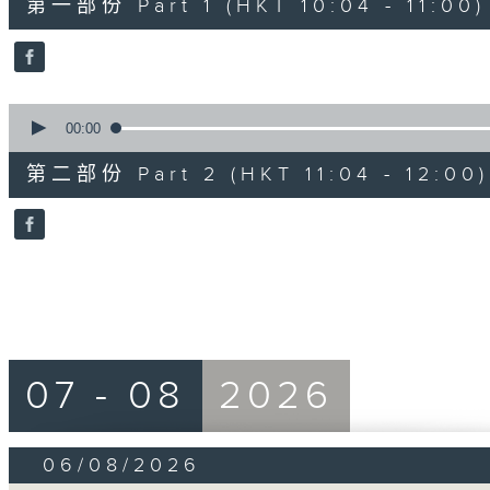
第一部份 Part 1 (HKT 10:04 - 11:00)
minutes,
0
seconds
Volume
90%
0
seconds
00:00
of
47
第二部份 Part 2 (HKT 11:04 - 12:00)
minutes,
44
seconds
Volume
90%
07 - 08
2026
06/08/2026