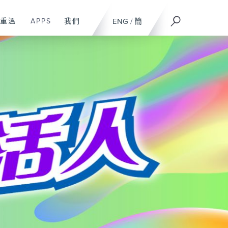
重溫
APPS
我們
ENG
/
簡