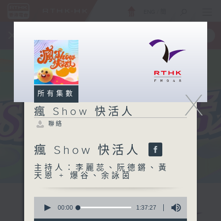
ENG
/
簡
×
全新 RTHK On The Go
取得
一手掌握 RTHK 電台、電視節目
X
所有集數
瘋 Show 快活人
聯絡
瘋 Show 快活人
主持人：李麗蕊、阮德鏘、黃
天恩 + 爆谷、余詠茵
0
seconds
00:00
1:37:27
of