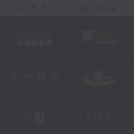
聯 絡
公眾回饋