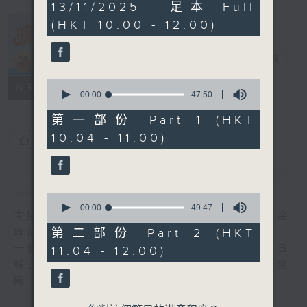
1
13/11/2025 - 足本 Full
hour,
(HKT 10:00 - 12:00)
37
minutes,
瘋 Show 快活
27
人
seconds
電台直播
0
聯絡
所有集數
seconds
00:00
47:50
of
47
第一部份 Part 1 (HKT
minutes,
10:04 - 11:00)
50
您喜歡這個節目嗎?
seconds
簡介
GIST
0
seconds
00:00
49:47
主持人：李麗蕊、阮德鏘、黃天恩 + 爆谷、余
of
49
第二部份 Part 2 (HKT
詠茵
minutes,
一個消閒式的雜誌節目，內容包羅萬有，由每日
11:04 - 12:00)
47
seconds
報上熱門新聞，到經典金曲，世界各地古怪趣
聞，到遊戲都一應俱全。