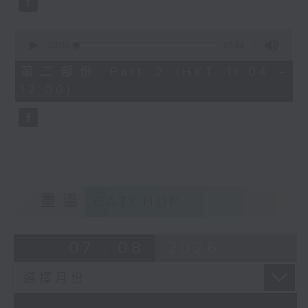
0
seconds
00:00
47:44
of
47
第二部份 Part 2 (HKT 11:04 -
minutes,
12:00)
44
seconds
重溫
CATCHUP
07 - 08
2026