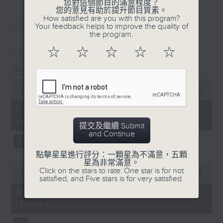
您對這個節目的滿意程度？
您的意見有助於提升節目質素。
How satisfied are you with this program?
最新
LATEST
Your feedback helps to improve the quality of
the program.
☆
☆
☆
☆
☆
06/08/2026
瘋 Show 快活人
0
seconds
00:00
1:35:34
of
1
06/08/2026 - 足本 Full (HKT
hour,
10:00 - 12:00)
35
提交及繼續 Submit
minutes,
and Continue
34
seconds
點擊星星進行評分：一顆星為不滿意，五顆
星為非常滿意。
0
Click on the stars to rate: One star is for not
seconds
00:00
48:00
satisfied, and Five stars is for very satisfied.
of
48
第一部份 Part 1 (HKT 10:04 -
minutes,
11:00)
0
seconds