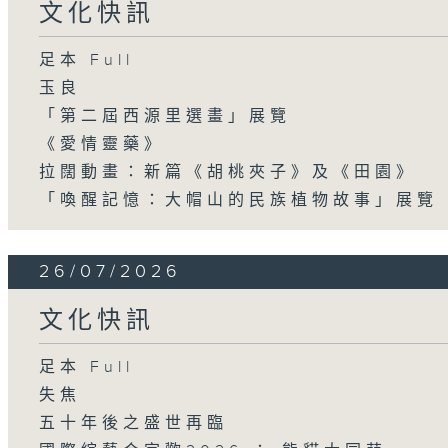
文化快訊
足本 Full
玉良
「第二屆西源里選畫」展覽
《愛情靈藥》
拉闊動畫：新篇《胡桃夾子》及《田園》
「喚醒記憶：大帽山的民族植物故事」展覽
26/07/2026
文化快訊
足本 Full
失焦
五十年後之盛世再臨