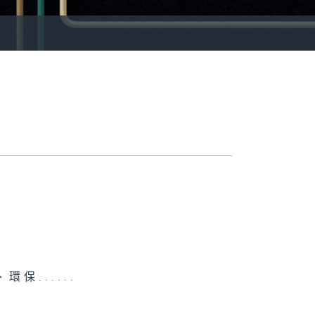
......