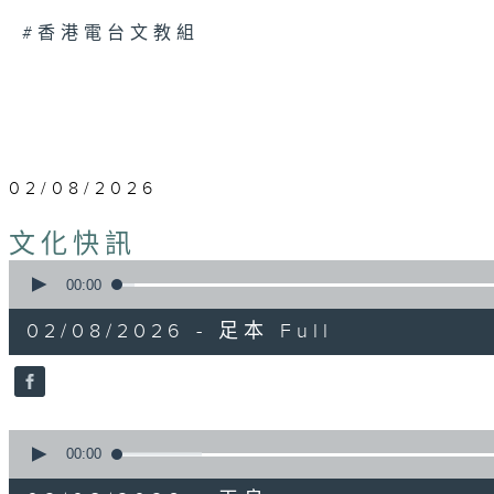
#香港電台文教組
02/08/2026
文化快訊
0
seconds
00:00
of
9
02/08/2026 - 足本 Full
minutes,
54
seconds
Volume
90%
0
seconds
00:00
of
2