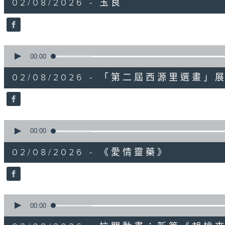
02/08/2026 - 玉良
minutes,
0
seconds
Volume
90%
0
seconds
00:00
of
2
02/08/2026 - 「第二屆西源里選畫」
minutes,
0
seconds
Volume
90%
0
seconds
00:00
of
2
02/08/2026 - 《愛情靈藥》
minutes,
0
seconds
Volume
90%
0
seconds
00:00
of
1