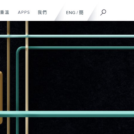
重溫
APPS
我們
ENG
/
簡