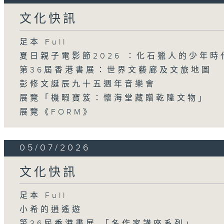
文化快訊
足本 Full
夏日親子電影節2026 ：化石獵人的少年時
第36屆香港書展：世界文藝廊及文旅地圖
彭修文誕辰九十五週年音樂會
展覽「機暇寶笈：懷海堂藏贈乾隆文物」
展覽《FORM》
05/07/2026
文化快訊
足本 Full
小希的逍遙遊
第36屆香港書展 「名作家講座系列」