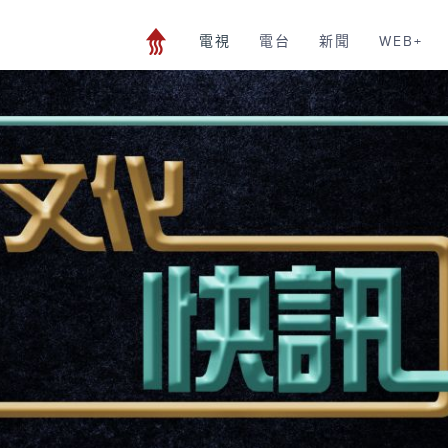
電視
電台
新聞
WEB+