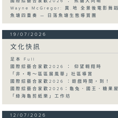
國際綜藝合家歡2026 ： 熊貓大同萌
Wayne McGregor: 異.地 全景後電影
魚塘四重奏 — 日落魚塘生態導賞團
19/07/2026
文化快訊
足本 Full
國際綜藝合家歡2026 ： 仰望翱翔時
「非・粵～區區展風華」社區導賞
國際綜藝合家歡2026 ：遊戲時間，到！
國際綜藝合家歡2026：龜兔．國王．糖果
「綠海龜剪紙樂」工作坊
12/07/2026