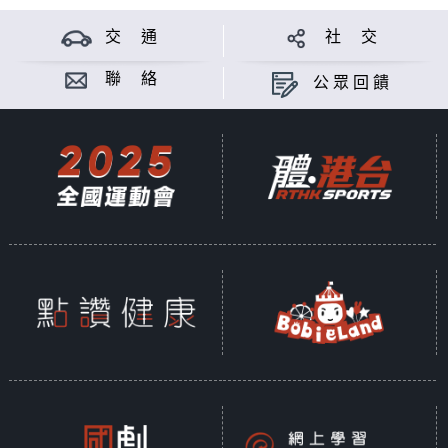
交 通
社 交
聯 絡
公眾回饋