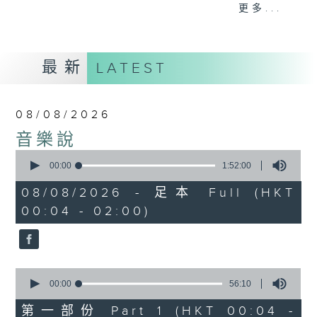
佳音樂治療師。
更多...
最新
LATEST
08/08/2026
音樂說
0
seconds
00:00
1:52:00
of
1
08/08/2026 - 足本 Full (HKT
hour,
00:04 - 02:00)
52
minutes,
0
seconds
0
seconds
00:00
56:10
of
56
第一部份 Part 1 (HKT 00:04 -