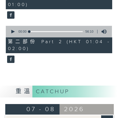
minutes,
01:00)
10
seconds
0
seconds
00:00
56:10
of
56
第二部份 Part 2 (HKT 01:04 -
minutes,
02:00)
10
seconds
重溫
CATCHUP
07 - 08
2026