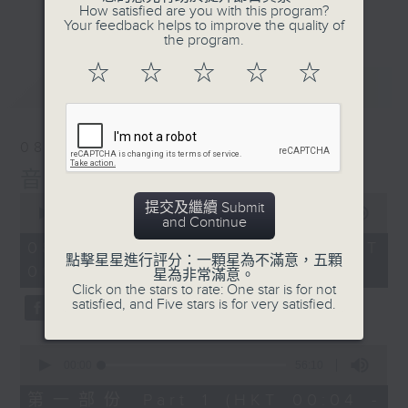
佳音樂治療師。
How satisfied are you with this program?
更多...
Your feedback helps to improve the quality of
the program.
☆
☆
☆
☆
☆
最新
LATEST
08/08/2026
音樂說
0
提交及繼續 Submit
seconds
00:00
1:52:00
and Continue
of
1
08/08/2026 - 足本 Full (HKT
hour,
點擊星星進行評分：一顆星為不滿意，五顆
00:04 - 02:00)
52
星為非常滿意。
minutes,
Click on the stars to rate: One star is for not
0
satisfied, and Five stars is for very satisfied.
seconds
0
seconds
00:00
56:10
of
56
第一部份 Part 1 (HKT 00:04 -