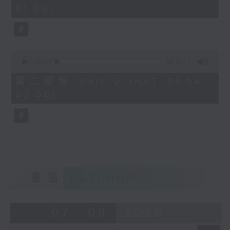
minutes,
01:00)
10
seconds
0
seconds
00:00
56:10
of
56
第二部份 Part 2 (HKT 01:04 -
minutes,
02:00)
10
seconds
重溫
CATCHUP
07 - 08
2026