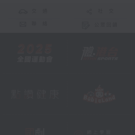
交 通
社 交
聯 絡
公眾回饋