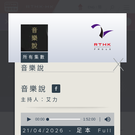
ENG
/
簡
×
全新 RTHK On The Go
取得
一手掌握 RTHK 電台、電視節目
X
所有集數
音樂說
音樂說
主持人：艾力
音樂說
0
seconds
00:00
1:52:00
of
1
21/04/2026 - 足本 Full
hour,