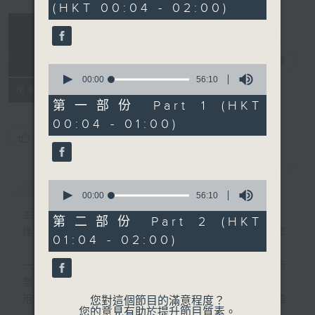
(HKT 00:04 - 02:00)
52
minutes,
0
seconds
音樂說
電台直播
0
seconds
00:00
56:10
所有集數
of
56
第一部份 Part 1 (HKT
minutes,
00:04 - 01:00)
10
seconds
您喜歡這個節目嗎?
簡介
GIST
0
seconds
00:00
56:10
of
主持人：艾力
56
第二部份 Part 2 (HKT
minutes,
逢星期一至五晚，由艾力為你精選睡前服歌單
01:04 - 02:00)
10
seconds
一首歌一個故事，用音樂說故事，以故事說音
樂。
用音樂整理一天勞碌的心情，為你的心靈做最
您對這個節目的滿意程度？
您的意見有助於提升節目質素。