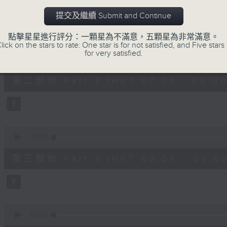
第一部份 Part 1 (HKT 06:04 - 07:00
minutes,
0
提交及繼續 Submit and Continue
seconds
Volume
90%
點擊星星進行評分：一顆星為不滿意，五顆星為非常滿意。
lick on the stars to rate: One star is for not satisfied, and Five stars 
0
for very satisfied.
seconds
00:00
of
53
第二部份 Part 2 (HKT 07:04 - 08:00
minutes,
29
seconds
Volume
90%
0
seconds
00:00
of
50
第三部份 Part 3 (HKT 08:04 - 09:00
minutes,
0
seconds
Volume
90%
0
seconds
00:00
of