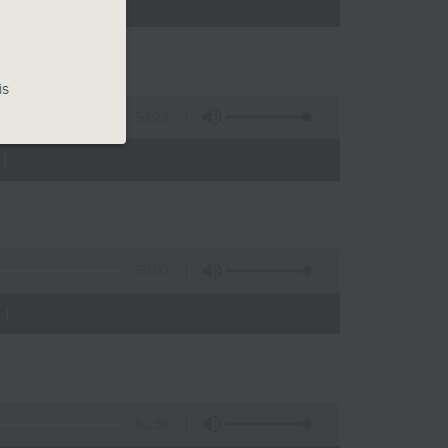
)
is
53:29
)
50:00
)
51:30