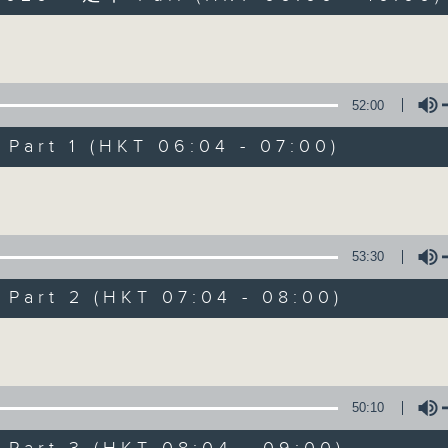
Volume
52:00
art 1 (HKT 06:04 - 07:00)
Volume
晨光第一線
FACEBOOK
聯絡
所有集數
53:30
art 2 (HKT 07:04 - 08:00)
您喜歡這個節目嗎?
Volume
主持人：阿O、白原顥、嘉明、Vicky、旋仔
50:10
「晨光第一線」是香港電台其中一個最長壽