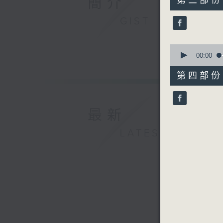
簡介
第三部份 P
minutes,
10
GIST
seconds
90%
0
seconds
00:00
of
52
第四部份 P
minutes,
51
seconds
90%
最新
LATEST