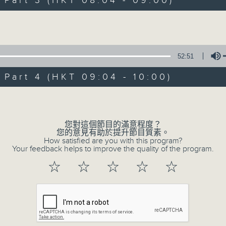
art 3 (HKT 08:04 - 09:00)
娛樂、教育、財經、資訊，為您營造輕鬆愉快
Volume
52:51
art 4 (HKT 09:04 - 10:00)
06/08/2026
Volume
晨光第一線
0
您對這個節目的滿意程度？
seconds
00:00
您的意見有助於提升節目質素。
of
How satisfied are you with this program?
3
Your feedback helps to improve the quality of the program.
06/08/2026 - 足本 Full (HKT 06:00
hours,
25
☆
☆
☆
☆
☆
minutes,
20
seconds
Volume
90%
0
seconds
00:00
of
51