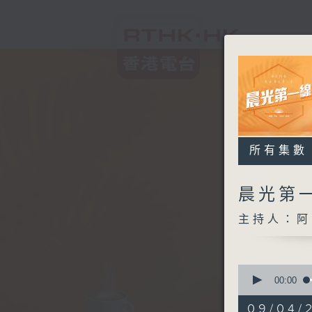
所有集數
晨光第
主持人：阿
0
seconds
00:00
of
3
09/04/