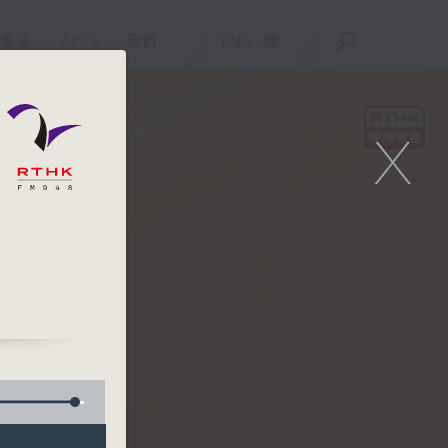
重溫
APPS
我們
ENG
/
簡
X