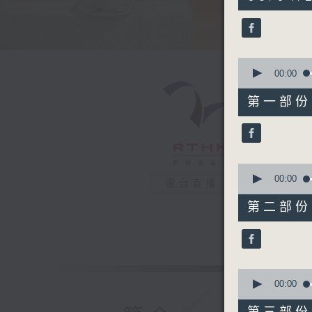
hours,
28
minutes,
2
seconds
90%
0
seconds
00:00
of
52
第一部份 P
minutes,
0
seconds
90%
0
seconds
00:00
電台直播
of
53
第二部份 P
minutes,
30
seconds
90%
0
seconds
00:00
of
50