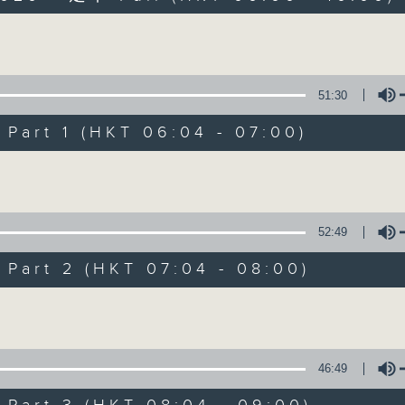
Volume
51:30
art 1 (HKT 06:04 - 07:00)
Volume
晨光第一線
FACEBOOK
聯絡
所有集數
52:49
art 2 (HKT 07:04 - 08:00)
您喜歡這個節目嗎?
Volume
主持人：阿O、白原顥、嘉明、Vicky、旋仔
46:49
「晨光第一線」是香港電台其中一個最長壽