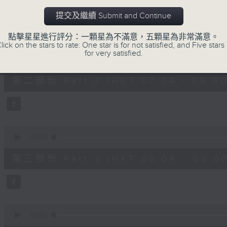
第一部份 Part 1 (HKT 06:04 - 07:00
minutes,
20
提交及繼續 Submit and Continue
seconds
Volume
90%
點擊星星進行評分：一顆星為不滿意，五顆星為非常滿意。
lick on the stars to rate: One star is for not satisfied, and Five stars 
0
for very satisfied.
seconds
00:00
of
53
第二部份 Part 2 (HKT 07:04 - 08:00
minutes,
9
seconds
Volume
90%
0
seconds
00:00
of
49
第三部份 Part 3 (HKT 08:04 - 09:00
minutes,
59
seconds
Volume
90%
0
seconds
00:00
of