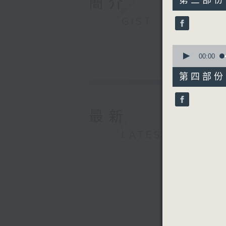
簡介
第三部份 P
minutes,
49
GIST
seconds
90%
0
seconds
00:00
of
52
第四部份 P
minutes,
12
seconds
90%
最新
LATEST