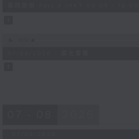
52
第四部份 Part 4 (HKT 09:04 - 10:00
minutes,
42
seconds
Volume
90%
0
seconds
00:00
of
12
07/08/2026 - 晨光警聲
minutes,
14
seconds
Volume
90%
07 - 08
2026
07/08/2026