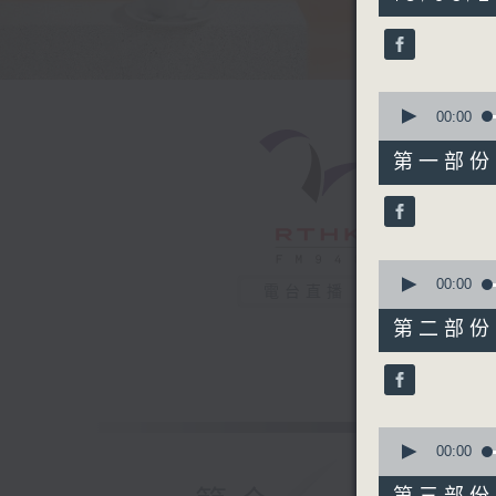
hours,
22
minutes,
52
seconds
90%
0
seconds
00:00
of
51
第一部份 P
minutes,
30
seconds
90%
0
seconds
00:00
電台直播
of
52
第二部份 P
minutes,
49
seconds
90%
0
seconds
00:00
of
46