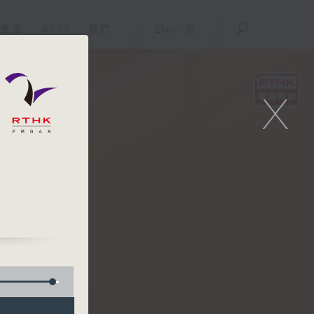
重溫
APPS
我們
ENG
/
簡
X