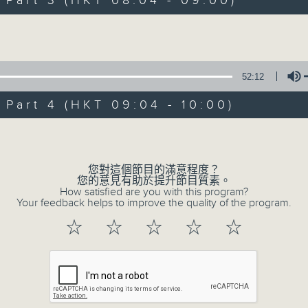
art 3 (HKT 08:04 - 09:00)
娛樂、教育、財經、資訊，為您營造輕鬆愉快
Volume
52:12
art 4 (HKT 09:04 - 10:00)
07/08/2026
Volume
晨光第一線
0
您對這個節目的滿意程度？
seconds
00:00
您的意見有助於提升節目質素。
of
How satisfied are you with this program?
3
Your feedback helps to improve the quality of the program.
07/08/2026 - 足本 Full (HKT 06:00
hours,
26
☆
☆
☆
☆
☆
minutes,
32
seconds
Volume
90%
0
seconds
00:00
of
51