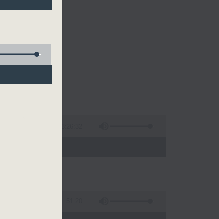
的清晨～
3:26:32
 - 10:00)
51:20