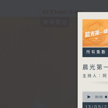
所有集數
晨光第
主持人：阿
0
seconds
00:00
of
3
13/05/