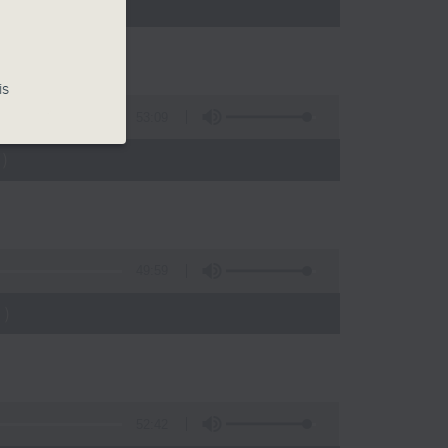
)
is
53:09
)
49:59
)
52:42