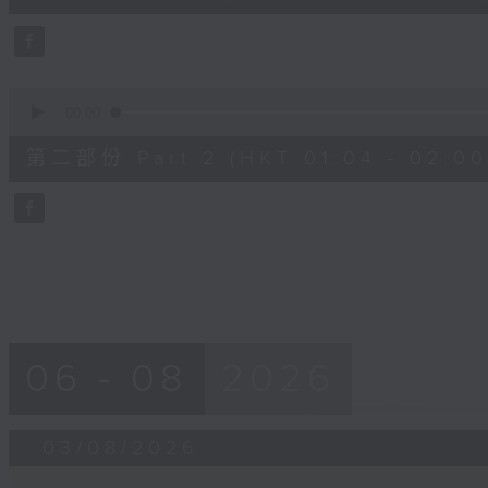
10
seconds
Volume
90%
0
seconds
00:00
of
56
第二部份 Part 2 (HKT 01:04 - 02:00
minutes,
9
seconds
Volume
90%
06 - 08
2026
03/08/2026