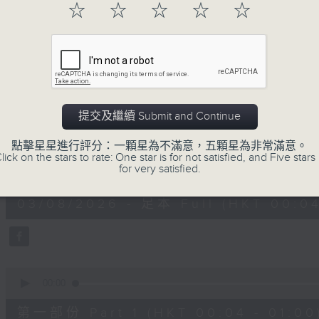
☆
☆
☆
☆
☆
03/08/2026
提交及繼續 Submit and Continue
Music Angel
點擊星星進行評分：一顆星為不滿意，五顆星為非常滿意。
lick on the stars to rate: One star is for not satisfied, and Five stars 
0
for very satisfied.
seconds
00:00
of
1
03/08/2026 - 足本 Full (HKT 00:04
hour,
52
minutes,
0
seconds
Volume
90%
0
seconds
00:00
of
56
第一部份 Part 1 (HKT 00:04 - 01:00
minutes,