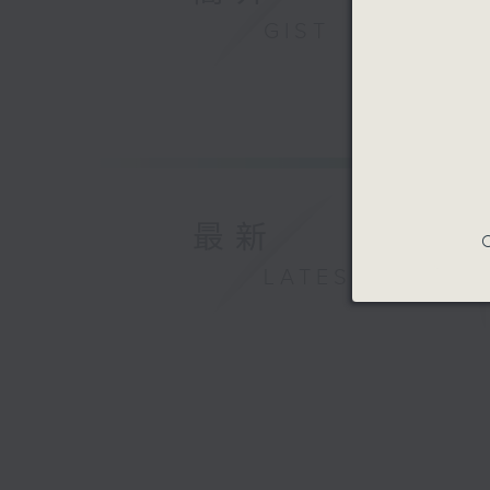
GIST
最新
C
LATEST