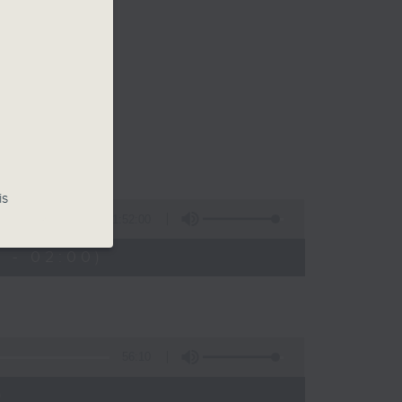
is
1:52:00
 - 02:00)
56:10
)