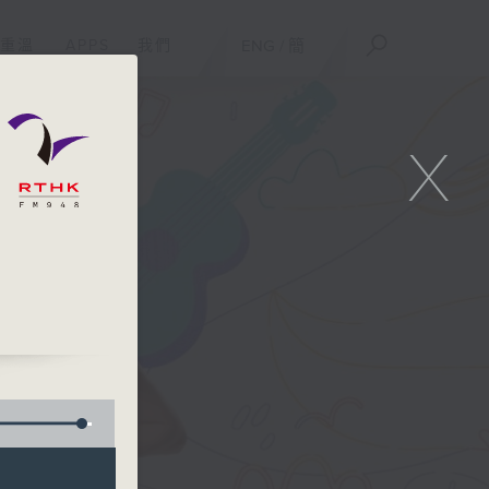
重溫
APPS
我們
ENG
/
簡
X