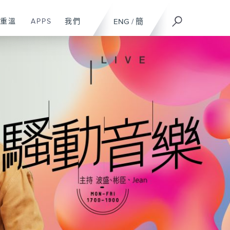
重溫
APPS
我們
ENG
/
簡