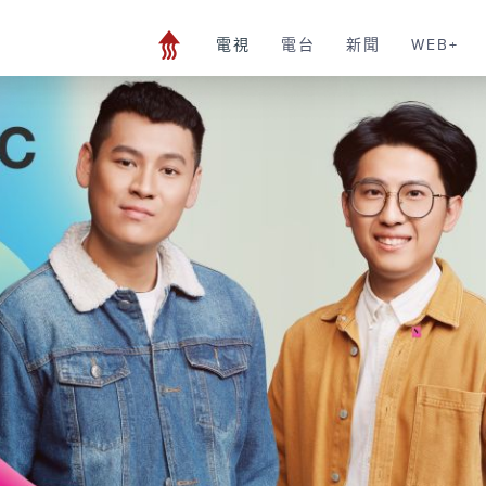
電視
電台
新聞
WEB+