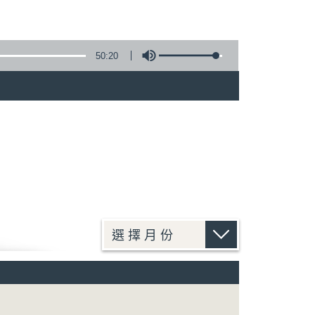
50:20
)