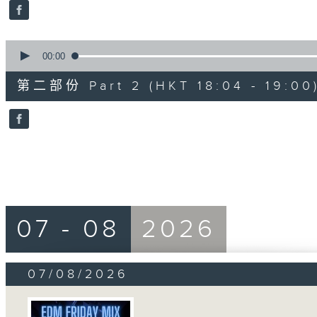
seconds
Volume
90%
0
seconds
00:00
of
50
第二部份 Part 2 (HKT 18:04 - 19:00
minutes,
20
seconds
Volume
90%
07 - 08
2026
07/08/2026