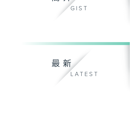
GIST
最新
LATEST