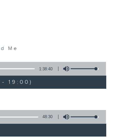
old Me
1:38:40
- 19:00)
48:30