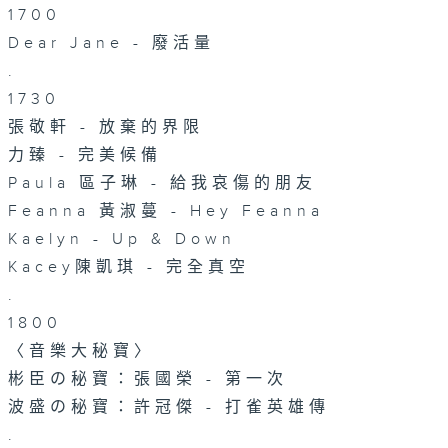
1700
Dear Jane - 廢活量
.
1730
張敬軒 - 放棄的界限
力臻 - 完美候備
Paula 區子琳 - 給我哀傷的朋友
Feanna 黃淑蔓 - Hey Feanna
Kaelyn - Up & Down
Kacey陳凱琪 - 完全真空
.
1800
〈音樂大秘寶〉
彬臣の秘寶：張國榮 - 第一次
波盛の秘寶：許冠傑 - 打雀英雄傳
.