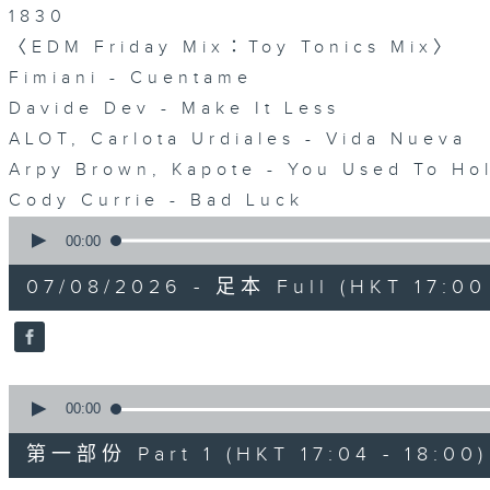
1830
〈EDM Friday Mix：Toy Tonics Mix〉
Fimiani - Cuentame
Davide Dev - Make It Less
ALOT, Carlota Urdiales - Vida Nueva
Arpy Brown, Kapote - You Used To H
Cody Currie - Bad Luck
0
seconds
00:00
of
1
07/08/2026 - 足本 Full (HKT 17:00 
hour,
38
minutes,
40
seconds
Volume
90%
0
seconds
00:00
of
48
第一部份 Part 1 (HKT 17:04 - 18:00)
minutes,
30