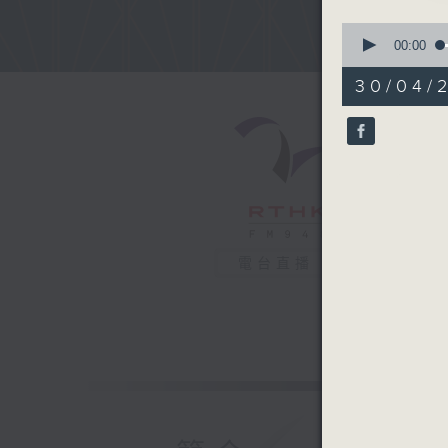
0
seconds
00:00
of
52
30/04/
minutes,
53
seconds
90%
電台直播