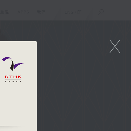
重溫
APPS
我們
ENG
/
簡
X