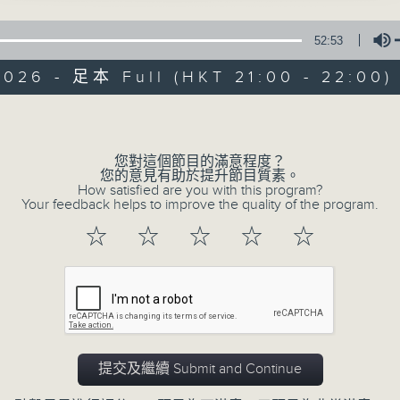
52:53
2026 - 足本 Full (HKT 21:00 - 22:00)
Volume
您對這個節目的滿意程度？
音樂情人
您的意見有助於提升節目質素。
How satisfied are you with this program?
Your feedback helps to improve the quality of the program.
聯絡
所有集數
☆
☆
☆
☆
☆
您喜歡這個節目嗎?
主持人：鄭子誠
提交及繼續 Submit and Continue
有時候，太多嘅說話，擠壓咗聆聽嘅空間。