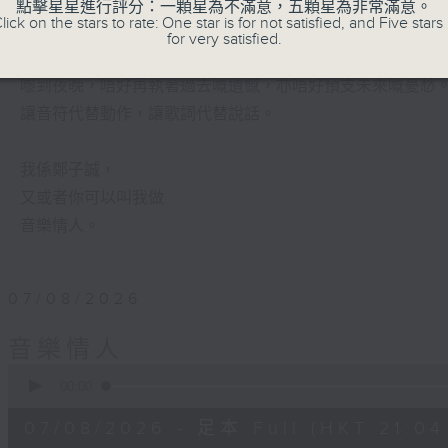
有時候，太多嘅動作，會令你失去咗安靜嘅能力。
點擊星星進行評分：一顆星為不滿意，五顆星為非常滿意。
lick on the stars to rate: One star is for not satisfied, and Five stars 
for very satisfied.
喺日間，你穿越過重重嘅人群，接收四方八面嘅聲音。
嚟到夜晚，唔好再執著過去嘅遺憾，亦唔好預支未來嘅憂愁
讓音符代替動作，讓歌詞代替說話。
我係鄭子誠，
又或者你可以叫我做
音樂情人。
07/08/2026
音樂情人
0
seconds
00:00
of
56
07/08/2026 - 足本 Full (HKT 21:04
minutes,