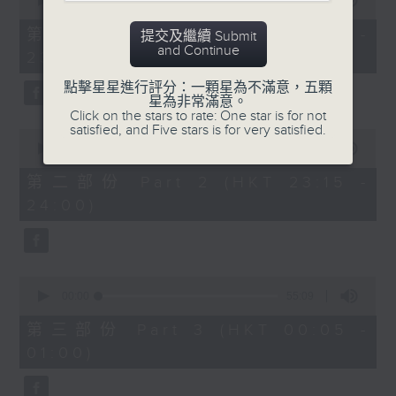
seconds
00:00
55:00
After Hours with Michael Lance
.
of
55
第一部份 Part 1 (HKT 22:05 -
提交及繼續 Submit
minutes,
Weekdays 10:05pm to 1am - On Air
and Continue
23:00)
0
- Online - On Radio 3
seconds
點擊星星進行評分：一顆星為不滿意，五顆
星為非常滿意。
Click on the stars to rate: One star is for not
satisfied, and Five stars is for very satisfied.
0
seconds
00:00
45:10
of
45
第二部份 Part 2 (HKT 23:15 -
minutes,
24:00)
10
seconds
0
seconds
00:00
55:09
of
55
第三部份 Part 3 (HKT 00:05 -
minutes,
01:00)
9
seconds