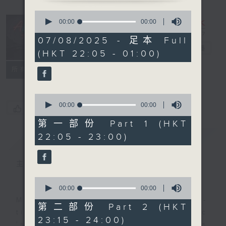
0
seconds
After Hours
00:00
00:00
of
with Michael
0
07/08/2025 - 足本 Full
seconds
Lance
電台直播
(HKT 22:05 - 01:00)
聯絡
所有集數
0
seconds
00:00
00:00
您喜歡這個節目嗎?
of
0
第一部份 Part 1 (HKT
seconds
22:05 - 23:00)
簡介
GIST
主持人：Michael Lance
0
seconds
00:00
00:00
of
Michael Lance takes you on night-
0
第二部份 Part 2 (HKT
seconds
time journey back to the classic
23:15 - 24:00)
'smooth FM' sounds of radio days