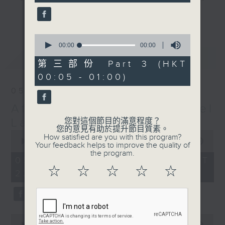
gone by. Join him every weekday
更多...
evening from 10.05 until 1 the
next morning for
After Hours with
0
seconds
00:00
00:00
Michael Lance.
Listen to the
of
最新
LATEST
soulful melodies of R&B, soft rock
0
第三部份 Part 3 (HKT
seconds
ballads that defined a generation,
00:05 - 01:00)
iconic anthems, and the pop hits
05/08/2026
that keep our hearts beating in
After Hours with Michael
rhythm. Rediscover your favorites
and uncover hidden gems, as
Lance
您對這個節目的滿意程度？
您的意見有助於提升節目質素。
'After Hours' gives you the
0
How satisfied are you with this program?
seconds
00:00
2:34:59
perfect soundtrack to your late-
Your feedback helps to improve the quality of
of
the program.
night adventures.
2
05/08/2026 - 足本 Full (HKT
hours,
☆
☆
☆
☆
☆
22:05 - 01:00)
34
So, whether you’re sliding into
minutes,
59
your comfy chair, grabbing the
seconds
wheel, or surrendering to the
magic of the night, tune in to
0