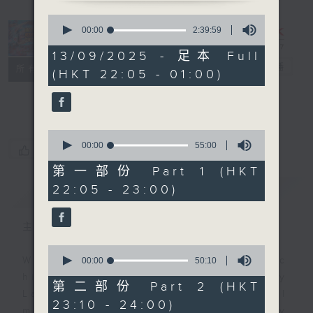
0
seconds
Danny’s
00:00
2:39:59
of
Weekend
2
13/09/2025 - 足本 Full
hours,
Blenz
電台直播
所有集數
(HKT 22:05 - 01:00)
39
minutes,
聯絡
59
seconds
0
seconds
00:00
55:00
您喜歡這個節目嗎?
of
55
第一部份 Part 1 (HKT
minutes,
22:05 - 23:00)
簡介
GIST
0
seconds
主持人：Danny Lau
0
seconds
With the perfect mix of classic
00:00
50:10
of
hits from home and away, Danny
50
第二部份 Part 2 (HKT
minutes,
Lau joins you from 10.05 until
23:10 - 24:00)
10
midnight, each and every Saturday