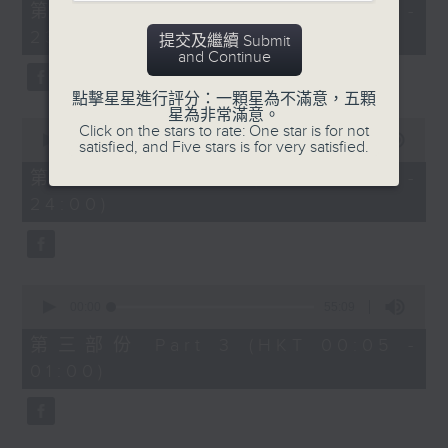
55
第一部份 Part 1 (HKT 22:05 -
minutes,
23:00)
10
提交及繼續 Submit
seconds
and Continue
點擊星星進行評分：一顆星為不滿意，五顆
星為非常滿意。
0
Click on the stars to rate: One star is for not
seconds
00:00
50:19
satisfied, and Five stars is for very satisfied.
of
50
第二部份 Part 2 (HKT 23:10 -
minutes,
24:00)
19
seconds
0
seconds
00:00
55:09
of
55
第三部份 Part 3 (HKT 00:05 -
minutes,
01:00)
9
seconds