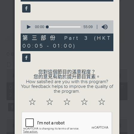
seconds
night here on Radio 3. Enjoy his
更多...
‘Weekend Blenz’ of classics from
Europe and the USA, with some of
0
seconds
00:00
55:09
the best canto-pop tracks ever
of
最新
LATEST
recorded.
55
第三部份 Part 3 (HKT
minutes,
00:05 - 01:00)
9
seconds
08/08/2026
Danny’s Weekend Blenz
0
您對這個節目的滿意程度？
seconds
00:00
2:39:59
您的意見有助於提升節目質素。
of
How satisfied are you with this program?
2
Your feedback helps to improve the quality of
08/08/2026 - 足本 Full (HKT
hours,
the program.
22:05 - 01:00)
39
minutes,
☆
☆
☆
☆
☆
59
seconds
0
seconds
00:00
55:10
of