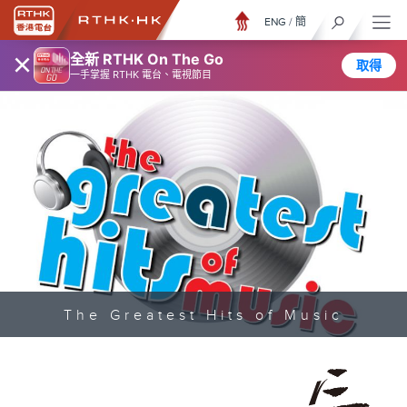
ENG
/
簡
×
全新 RTHK On The Go
取得
一手掌握 RTHK 電台、電視節目
The Greatest Hits of Music