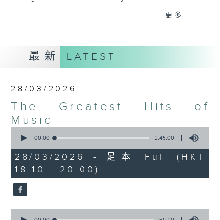
particular era - The Greatest Hits
更多...
of Music includes top tunes from
the 60s right up to today. You’ll
hear everything from The Beatles,
最新
LATEST
Diana Ross, and Hall & Oates right
through to Dua Lipa, Doja Cat and
Ed Sheeran. Plus, James includes
28/03/2026
many of today’s hits from around
The Greatest Hits of
the world, including both the UK
Top 40 and the US Billboard 100 –
Music
and there’s plenty of music news,
0
seconds
00:00
1:45:00
the movie minute, and the mystery
of
TV theme tune too.
1
28/03/2026 - 足本 Full (HKT
hour,
18:10 - 20:00)
45
minutes,
0
seconds
0