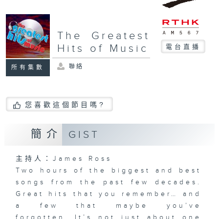
The Greatest
Hits of Music
電台直播
聯絡
所有集數
您喜歡這個節目嗎?
簡介
GIST
主持人：James Ross
Two hours of the biggest and best
songs from the past few decades.
Great hits that you remember… and
a few that maybe you’ve
forgotten. It’s not just about one