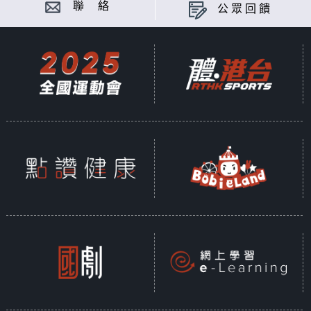
聯 絡
公眾回饋