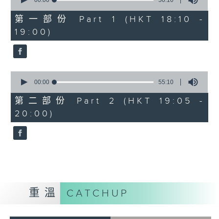
seconds
00:00
50:10
of
50
第一部份 Part 1 (HKT 18:10 -
minutes,
19:00)
10
seconds
0
seconds
00:00
55:10
of
55
第二部份 Part 2 (HKT 19:05 -
minutes,
20:00)
10
seconds
重溫
CATCHUP