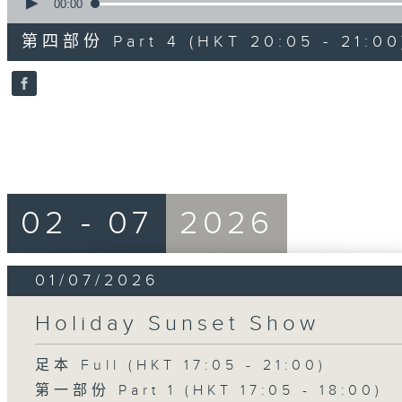
seconds
00:00
of
55
第四部份 Part 4 (HKT 20:05 - 21:00
minutes,
9
seconds
Volume
90%
02 - 07
2026
01/07/2026
Holiday Sunset Show
足本 Full (HKT 17:05 - 21:00)
第一部份 Part 1 (HKT 17:05 - 18:00)