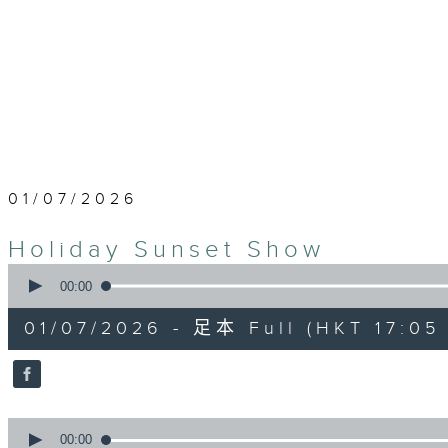
01/07/2026
Holiday Sunset Show
0
seconds
00:00
of
3
01/07/2026 - 足本 Full (HKT 17:05 
hours,
34
minutes,
59
seconds
Volume
90%
0
seconds
00:00