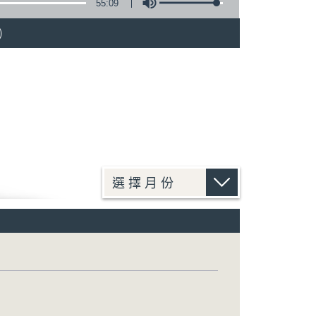
55:09
)