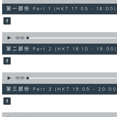
of
55
第一部份 Part 1 (HKT 17:05 - 18:00)
minutes,
0
seconds
Volume
90%
0
seconds
00:00
of
50
第二部份 Part 2 (HKT 18:10 - 19:00)
minutes,
9
seconds
Volume
90%
0
seconds
00:00
of
55
第三部份 Part 3 (HKT 19:05 - 20:00
minutes,
9
seconds
Volume
90%
0