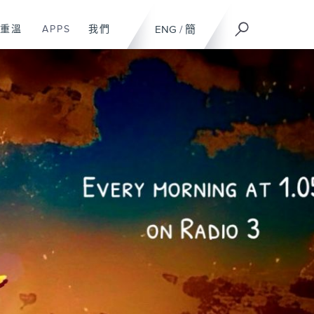
重溫
APPS
我們
ENG
/
簡