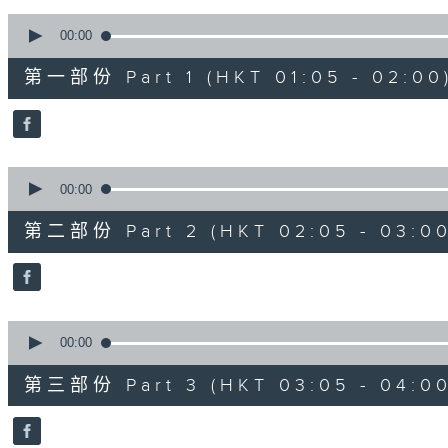
90%
0
seconds
00:00
of
55
第一部份 Part 1 (HKT 01:05 - 02:00
minutes,
10
seconds
Volume
90%
0
seconds
00:00
of
55
第二部份 Part 2 (HKT 02:05 - 03:00
minutes,
19
seconds
Volume
90%
0
seconds
00:00
of
55
第三部份 Part 3 (HKT 03:05 - 04:00
minutes,
10
seconds
Volume
90%