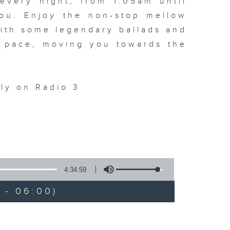
every night, from 1.05am until
ou. Enjoy the non-stop mellow
 with some legendary ballads and
n pace, moving you towards the
ly on Radio 3
4:34:59
 - 06:00)