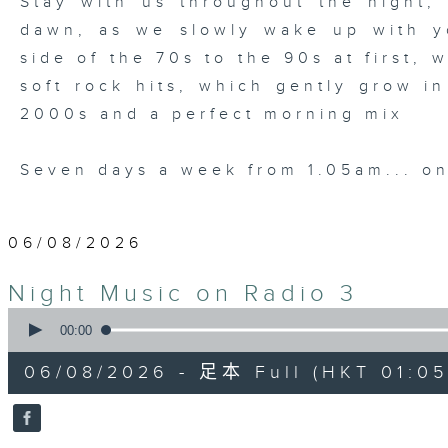
Stay with us throughout the night, 
dawn, as we slowly wake up with y
side of the 70s to the 90s at first,
soft rock hits, which gently grow i
2000s and a perfect morning mix
Seven days a week from 1.05am... on
06/08/2026
Night Music on Radio 3
0
seconds
00:00
of
4
06/08/2026 - 足本 Full (HKT 01:05
hours,
34
minutes,
59
seconds
Volume