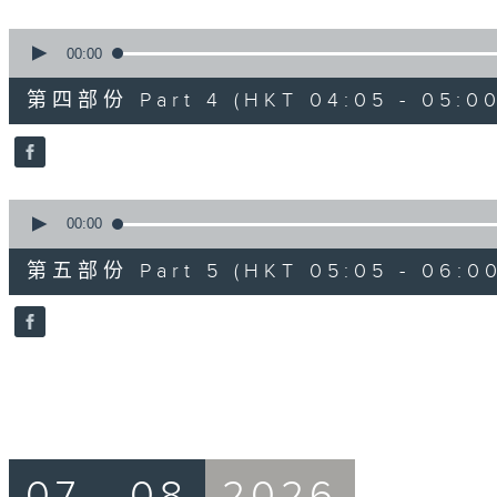
0
seconds
00:00
of
55
第四部份 Part 4 (HKT 04:05 - 05:00
minutes,
9
seconds
Volume
90%
0
seconds
00:00
of
55
第五部份 Part 5 (HKT 05:05 - 06:00
minutes,
9
seconds
Volume
90%
07 - 08
2026