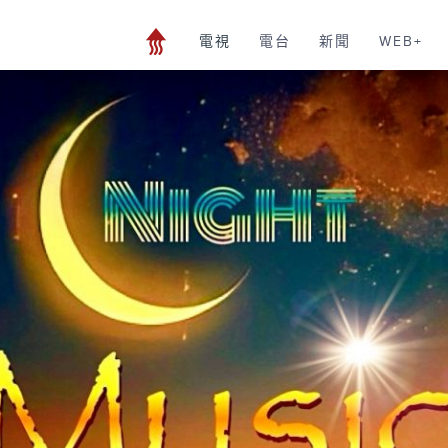
電視
電台
新聞
WEB+