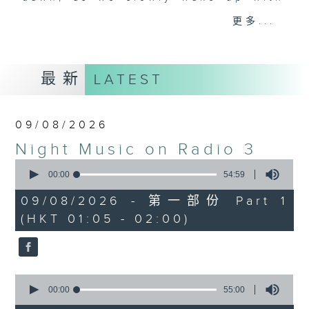
you. Enjoy the non-stop mellow
更多...
side of the 70s to the 90s at
first, with some legendary ballads
and soft rock hits, which gently
最新
LATEST
grow in pace, moving you towards
the 2000s and a perfect morning
mix
09/08/2026
Night Music on Radio 3
Seven days a week from 1.05am...
0
only on Radio 3
seconds
00:00
54:59
of
54
09/08/2026 - 第一部份 Part 1
minutes,
(HKT 01:05 - 02:00)
59
seconds
0
seconds
00:00
55:00
of