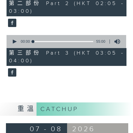
55
第二部份 Part 2 (HKT 02:05 -
minutes,
03:00)
0
seconds
0
seconds
00:00
55:00
of
55
第三部份 Part 3 (HKT 03:05 -
minutes,
04:00)
0
seconds
重溫
CATCHUP
07 - 08
2026