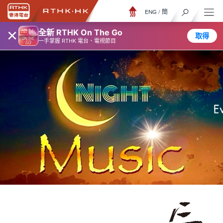
ENG
/
簡
×
全新 RTHK On The Go
取得
一手掌握 RTHK 電台、電視節目