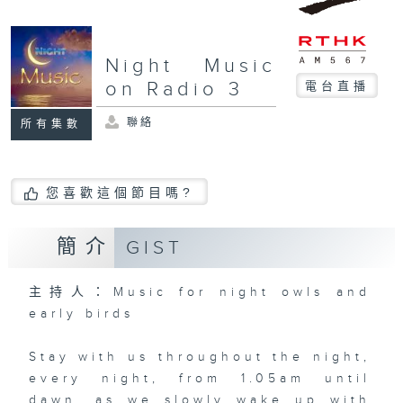
Night Music
on Radio 3
電台直播
聯絡
所有集數
您喜歡這個節目嗎?
簡介
GIST
主持人：Music for night owls and
early birds
Stay with us throughout the night,
every night, from 1.05am until
dawn, as we slowly wake up with