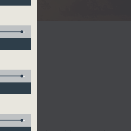
Radio 3
 birds