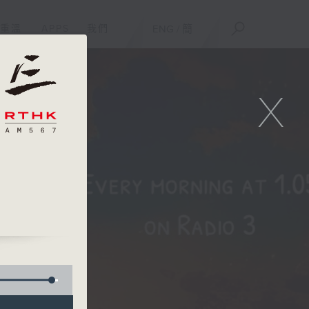
重溫
APPS
我們
ENG
/
簡
X