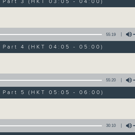
Stay with us throughout the night, 
art 3 (HKT 03:05 - 04:00)
dawn, as we slowly wake up with y
Volume
side of the 70s to the 90s at first,
soft rock hits, which gently grow i
2000s and a perfect morning mix
55:19
art 4 (HKT 04:05 - 05:00)
Seven days a week from 1.05am... on
Volume
07/08/2026
55:20
Night Music on Radio 3
art 5 (HKT 05:05 - 06:00)
0
seconds
00:00
Volume
of
4
07/08/2026 - 足本 Full (HKT 01:05
hours,
34
minutes,
30:10
59
seconds
Volume