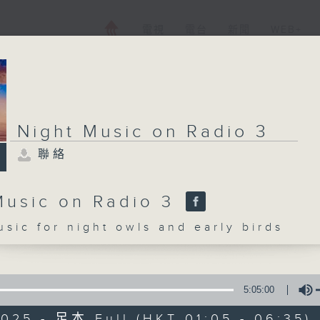
電視
電台
新聞
WEB+
Night Music on Radio 3
聯絡
Music on Radio 3
c for night owls and early birds
5:05:00
025 - 足本 Full (HKT 01:05 - 06:35)