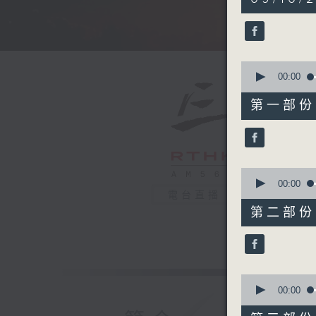
hours,
5
minutes,
0
seconds
90%
0
seconds
00:00
of
55
第一部份 P
minutes,
10
seconds
90%
0
seconds
00:00
of
電台直播
55
第二部份 P
minutes,
20
seconds
90%
0
seconds
00:00
of
55