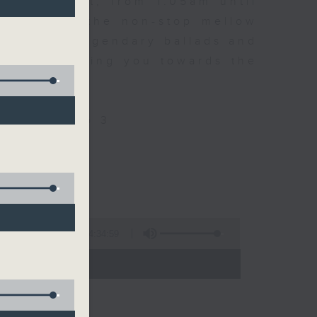
every night, from 1.05am until
ou. Enjoy the non-stop mellow
 with some legendary ballads and
n pace, moving you towards the
ly on Radio 3
4:34:59
 - 06:00)