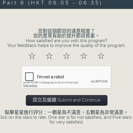
art 6 (HKT 06:05 - 06:35)
90%
0
seconds
00:00
Volume
of
55
第一部份 Part 1 (HKT 01:05 - 02:00
minutes,
10
您對這個節目的滿意程度？
seconds
Volume
您的意見有助於提升節目質素。
90%
How satisfied are you with this program?
Your feedback helps to improve the quality of the program.
0
☆
☆
☆
☆
☆
seconds
00:00
of
55
第二部份 Part 2 (HKT 02:05 - 03:00
minutes,
19
seconds
Volume
90%
0
提交及繼續 Submit and Continue
seconds
00:00
of
55
點擊星星進行評分：一顆星為不滿意，五顆星為非常滿意。
第三部份 Part 3 (HKT 03:05 - 04:00
minutes,
lick on the stars to rate: One star is for not satisfied, and Five stars 
19
for very satisfied.
seconds
Volume
90%