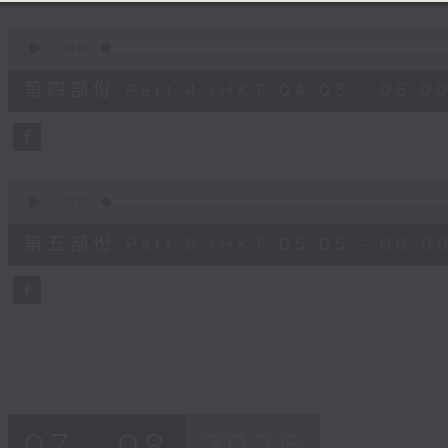
0
seconds
00:00
of
55
第四部份 Part 4 (HKT 04:05 - 05:00
minutes,
19
seconds
Volume
90%
0
seconds
00:00
of
55
第五部份 Part 5 (HKT 05:05 - 06:00
minutes,
9
seconds
Volume
90%
07 - 08
2026