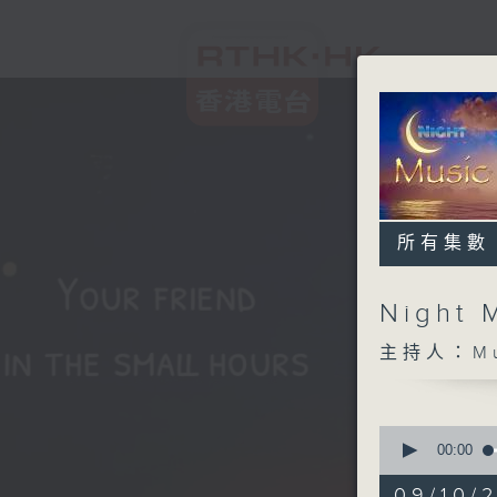
所有集數
Night 
主持人：Musi
0
seconds
00:00
of
5
09/10/2