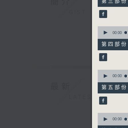
簡介
第三部份 P
minutes,
19
GIST
seconds
90%
0
seconds
00:00
of
55
第四部份 P
minutes,
19
seconds
90%
0
seconds
00:00
of
最新
55
第五部份 P
minutes,
20
LATEST
seconds
90%
0
seconds
00:00
of