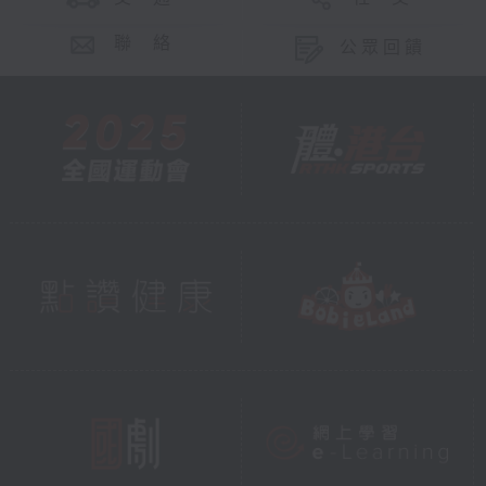
聯 絡
公眾回饋