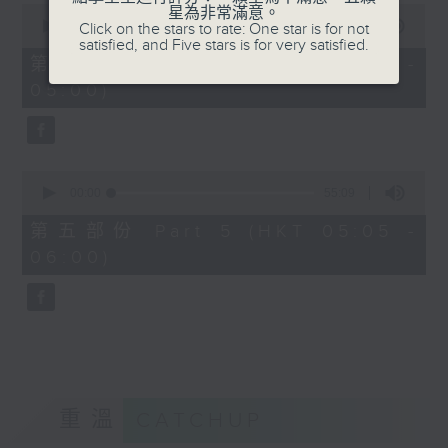
0
星為非常滿意。
seconds
00:00
55:09
Click on the stars to rate: One star is for not
of
satisfied, and Five stars is for very satisfied.
55
第四部份 Part 4 (HKT 04:05 -
minutes,
05:00)
9
seconds
0
seconds
00:00
55:09
of
55
第五部份 Part 5 (HKT 05:05 -
minutes,
06:00)
9
seconds
重溫
CATCHUP