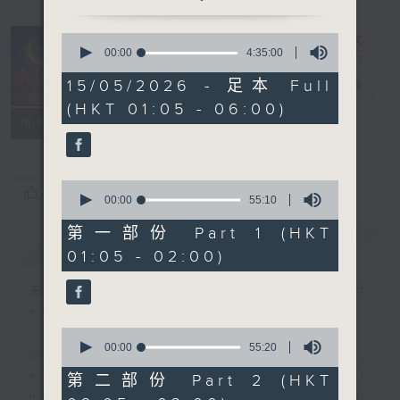
0
seconds
00:00
4:35:00
Night Music
of
4
15/05/2026 - 足本 Full
on Radio 3
電台直播
hours,
(HKT 01:05 - 06:00)
35
聯絡
minutes,
所有集數
0
seconds
0
您喜歡這個節目嗎?
seconds
00:00
55:10
of
55
第一部份 Part 1 (HKT
簡介
GIST
minutes,
01:05 - 02:00)
10
seconds
主持人：Music for night owls and
early birds
0
seconds
00:00
55:20
Stay with us throughout the night,
of
55
every night, from 1.05am until
第二部份 Part 2 (HKT
minutes,
dawn, as we slowly wake up with