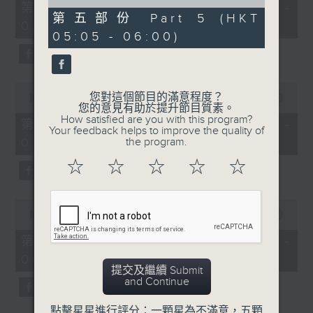
55
of
第一部份 Part 1 (HKT 01:05 -
minutes,
55
第五部份 Part 5 (HKT
02:00)
10
minutes,
05:05 - 06:00)
seconds
10
seconds
0
您對這個節目的滿意程度？
seconds
00:00
55:19
您的意見有助於提升節目質素。
of
How satisfied are you with this program?
55
第二部份 Part 2 (HKT 02:05 -
Your feedback helps to improve the quality of
minutes,
03:00)
the program.
19
seconds
☆
☆
☆
☆
☆
0
seconds
00:00
55:10
of
55
第三部份 Part 3 (HKT 03:05 -
minutes,
04:00)
10
提交及繼續 Submit
seconds
and Continue
點擊星星進行評分：一顆星為不滿意，五顆