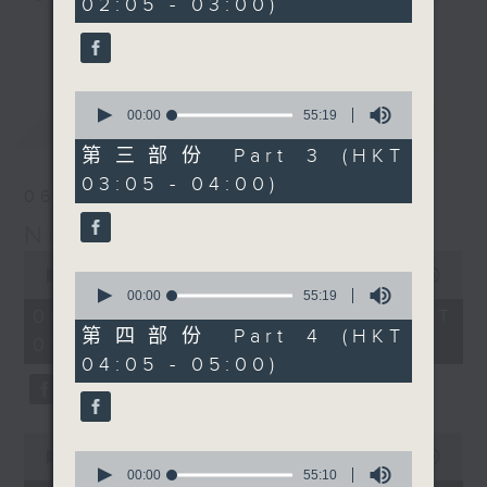
02:05 - 03:00)
20
seconds
you. Enjoy the non-stop mellow
更多...
side of the 70s to the 90s at
first, with some legendary ballads
0
and soft rock hits, which gently
seconds
00:00
55:19
最新
LATEST
grow in pace, moving you towards
of
55
the 2000s and a perfect morning
第三部份 Part 3 (HKT
minutes,
mix
03:05 - 04:00)
19
06/08/2026
seconds
Night Music on Radio 3
Seven days a week from 1.05am...
0
only on Radio 3
seconds
00:00
4:34:59
0
of
seconds
00:00
55:19
4
of
06/08/2026 - 足本 Full (HKT
hours,
55
第四部份 Part 4 (HKT
01:05 - 06:00)
34
minutes,
04:05 - 05:00)
minutes,
19
59
seconds
seconds
0
seconds
0
00:00
55:10
of
seconds
00:00
55:10