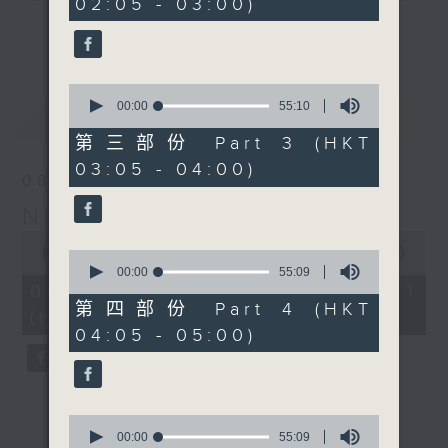
02:05 - 03:00)
9
seconds
you. Enjoy the non-stop mellow
更多...
side of the 70s to the 90s at
first, with some legendary ballads
0
and soft rock hits, which gently
seconds
00:00
55:10
最新
LATEST
grow in pace, moving you towards
of
55
the 2000s and a perfect morning
第三部份 Part 3 (HKT
minutes,
mix
03:05 - 04:00)
10
08/08/2026
seconds
Night Music on Radio 3
Seven days a week from 1.05am...
0
only on Radio 3
seconds
00:00
54:59
0
of
seconds
00:00
55:09
54
of
08/08/2026 - 第一部份 Part 1
minutes,
55
第四部份 Part 4 (HKT
(HKT 01:05 - 02:00)
59
minutes,
04:05 - 05:00)
seconds
9
seconds
0
seconds
00:00
55:09