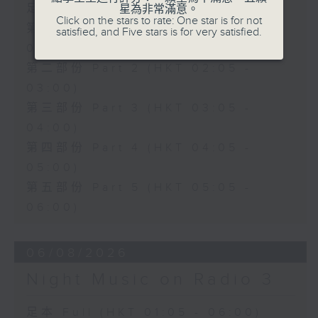
足本 Full (HKT 01:05 - 06:00)
星為非常滿意。
Click on the stars to rate: One star is for not
第一部份 Part 1 (HKT 01:05 -
satisfied, and Five stars is for very satisfied.
02:00)
第二部份 Part 2 (HKT 02:05 -
03:00)
第三部份 Part 3 (HKT 03:05 -
04:00)
第四部份 Part 4 (HKT 04:05 -
05:00)
第五部份 Part 5 (HKT 05:05 -
06:00)
06/08/2026
Night Music on Radio 3
足本 Full (HKT 01:05 - 06:00)