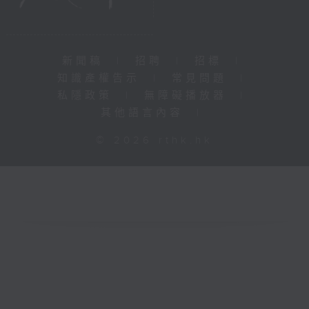
新聞稿
|
招聘
|
招標
|
知識產權告示
|
常見問題
|
私隱政策
|
無障礙播放器
|
其他語言內容
|
© 2026 rthk.hk