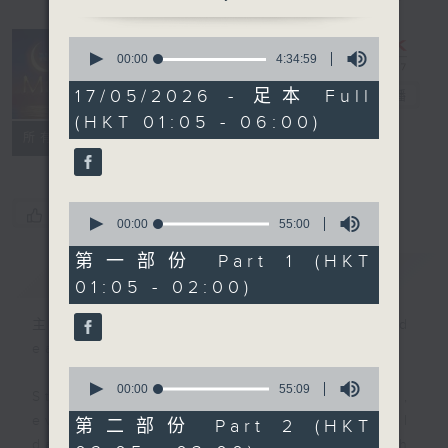
0
seconds
00:00
4:34:59
Night Music
of
4
17/05/2026 - 足本 Full
on Radio 3
電台直播
hours,
(HKT 01:05 - 06:00)
34
聯絡
minutes,
所有集數
59
seconds
0
您喜歡這個節目嗎?
seconds
00:00
55:00
of
55
第一部份 Part 1 (HKT
簡介
GIST
minutes,
01:05 - 02:00)
0
seconds
主持人：Music for night owls and
early birds
0
seconds
00:00
55:09
Stay with us throughout the night,
of
55
every night, from 1.05am until
第二部份 Part 2 (HKT
minutes,
dawn, as we slowly wake up with