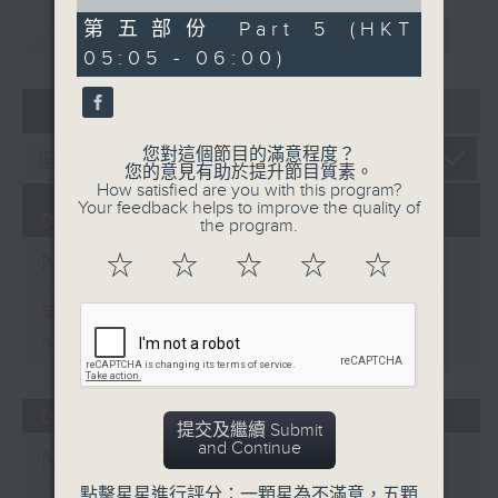
of
55
第五部份 Part 5 (HKT
重溫
CATCHUP
minutes,
05:05 - 06:00)
9
seconds
07 - 08
2026
您對這個節目的滿意程度？
您的意見有助於提升節目質素。
How satisfied are you with this program?
Your feedback helps to improve the quality of
08/08/2026
the program.
Night Music on Radio 3
☆
☆
☆
☆
☆
第一部份 Part 1 (HKT 01:05 -
02:00)
07/08/2026
提交及繼續 Submit
and Continue
Night Music on Radio 3
點擊星星進行評分：一顆星為不滿意，五顆