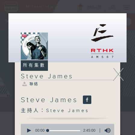
ENG
/
簡
×
全新 RTHK On The Go
取得
一手掌握 RTHK 電台、電視節目
所有集數
X
Steve James
聯絡
Steve James
Steve James Afternoon Drive...
主持人：Steve James
0
seconds
00:00
2:45:00