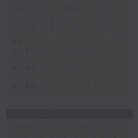
seriously / What stuff
did you promise yourself
you'd teach your kids?
足本 Full (HKT 14:05 - 17:00)
第一部份 Part 1 (HKT 14:05 -
15:00)
第二部份 Part 2 (HKT 15:05 -
16:00)
第三部份 Part 3 (HKT 16:05 -
17:00)
29/07/2026
Steve James - With less
popular sports / If you