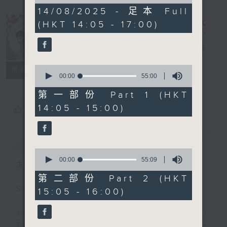
of
2
14/08/2025 - 足本 Full
hours,
(HKT 14:05 - 17:00)
45
minutes,
0
Steve James
電台直播
seconds
0
聯絡
所有集數
seconds
00:00
55:00
of
55
第一部份 Part 1 (HKT
minutes,
14:05 - 15:00)
您喜歡這個節目嗎?
0
seconds
簡介
GIST
0
seconds
00:00
55:09
主持人：Steve James
of
55
第二部份 Part 2 (HKT
minutes,
Steve James Afternoon Drive
15:05 - 16:00)
9
seconds
Join in with the Lame Survey Of
The Day. Everyday a 4 O'Clock tea