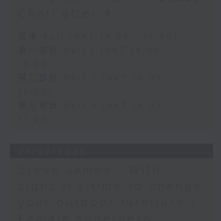
Chat' after 4
足本 Full (HKT 14:05 - 17:00)
第一部份 Part 1 (HKT 14:05 -
15:00)
第二部份 Part 2 (HKT 15:05 -
16:00)
第三部份 Part 3 (HKT 16:05 -
17:00)
27/07/2026
Steve James - With
signs it’s time to change
your outdoor furniture /
Female superhero