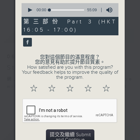
0
break features a handful of songs
更多...
seconds
00:00
55:09
from a special artist of the day,
of
55
第三部份 Part 3 (HKT
with Wednesday's being all about
minutes,
The Beatles. And, every Tuesday
16:05 - 17:00)
9
最新
LATEST
seconds
our friend and Hong Kong music
legend Perry Martin joins Steve,
with Harry (Wong) Gor-Gor coming
06/08/2026
您對這個節目的滿意程度？
to say hi each Friday.
您的意見有助於提升節目質素。
Steve James
How satisfied are you with this program?
Your feedback helps to improve the quality of
the program.
網上直播完畢稍後提供節目重溫。 Archive
will be available after live webcast
☆
☆
☆
☆
☆
重溫
CATCHUP
提交及繼續 Submit
and Continue