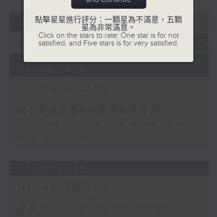
07 - 08
2026
點擊星星進行評分：一顆星為不滿意，五顆
星為非常滿意。
Click on the stars to rate: One star is for not
satisfied, and Five stars is for very satisfied.
06/08/2026
Steve James
網上直播完畢稍後提供節目重溫。
Archive will be available after
live webcast
05/08/2026
Steve James
足本 Full (HKT 14:05 - 17:00)