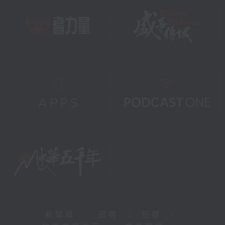
新聞稿
|
招聘
|
招標
|