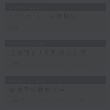
05/08/2026
Arts News 藝壇快訊
足本 Full (HKT 18:00 - 18:18)
04/08/2026
認識國家大劇院錄音存案
足本 Full (HKT 18:00 - 18:18)
03/08/2026
香港中樂團新樂季
足本 Full (HKT 18:00 - 18:18)