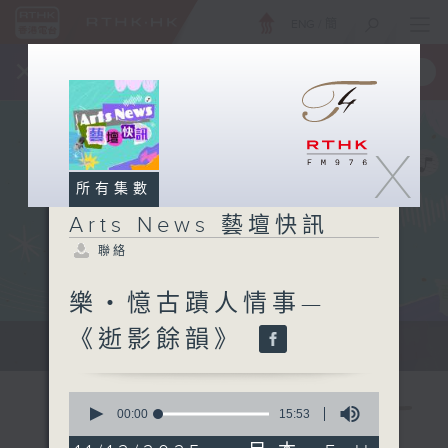
ENG
/
簡
×
全新 RTHK On The Go
取得
一手掌握 RTHK 電台、電視節目
X
所有集數
Arts News 藝壇快訊
聯絡
樂・憶古蹟人情事—
《逝影餘韻》
本地及海外最快、最新的藝術資訊。
0
seconds
00:00
15:53
of
15