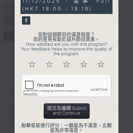
11/12/2025 - 足本 Full
minutes,
(HKT 18:00 - 18:18)
53
seconds
Arts News 藝
壇快訊
電台直播
您對這個節目的滿意程度？
聯絡
所有集數
您的意見有助於提升節目質素。
How satisfied are you with this program?
Your feedback helps to improve the quality of
the program.
您喜歡這個節目嗎?
☆
☆
☆
☆
☆
簡介
GIST
播出時間：逢星期一至五下午6時晚間新聞後
搜羅本地及海外最快、最新的藝術資訊；無論
提交及繼續 Submit
是演出介紹、演後評論、一週重點節目、突發
and Continue
藝壇消息或城中熱話，盡錄其中！
點擊星星進行評分：一顆星為不滿意，五顆
星為非常滿意。