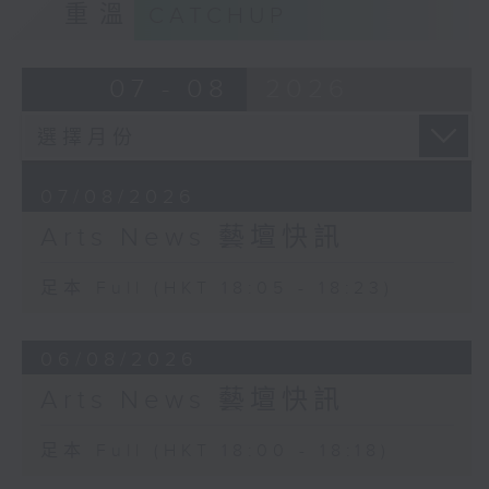
重溫
CATCHUP
07 - 08
2026
07/08/2026
Arts News 藝壇快訊
足本 Full (HKT 18:05 - 18:23)
06/08/2026
Arts News 藝壇快訊
足本 Full (HKT 18:00 - 18:18)