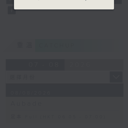
seconds
重溫
CATCHUP
07 - 08
2026
08/08/2026
Aubade
足本 Full (HKT 06:05 - 07:00)