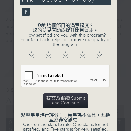
(HKT 06:05 - 07:00)
0
簡介
GIST
seconds
Join us for an hour of luminous
您對這個節目的滿意程度？
music every morning at 6 am with
您的意見有助於提升節目質素。
Radio 4 ’ s Aubade - it’ ll brighten
How satisfied are you with this program?
Your feedback helps to improve the quality of
up your day.
the program.
☆
☆
☆
☆
☆
最新
LATEST
08/08/2026
提交及繼續 Submit
Aubade
and Continue
0
seconds
00:00
55:00
點擊星星進行評分：一顆星為不滿意，五顆
of
星為非常滿意。
55
08/08/2026 - 足本 Full (HKT
Click on the stars to rate: One star is for not
minutes,
satisfied, and Five stars is for very satisfied.
06:05 - 07:00)
0