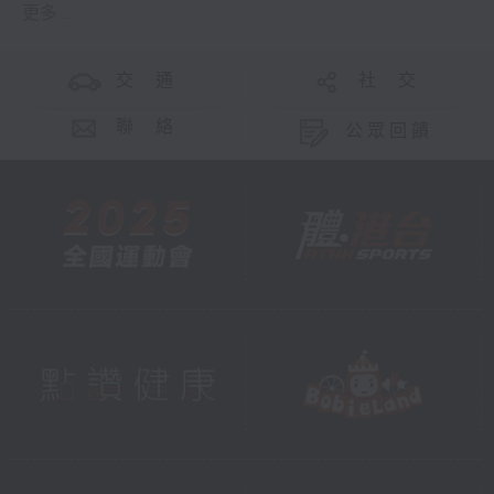
更多 ...
交 通
社 交
聯 絡
公眾回饋