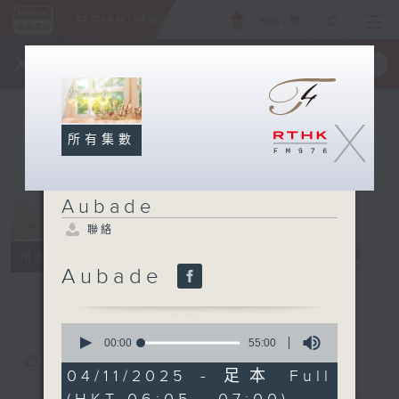
ENG
/
簡
×
全新 RTHK On The Go
取得
一手掌握 RTHK 電台、電視節目
X
所有集數
Aubade
聯絡
Aubade
電台直播
所有集數
Aubade
聯絡
0
seconds
00:00
55:00
of
您喜歡這個節目嗎?
55
04/11/2025 - 足本 Full
minutes,