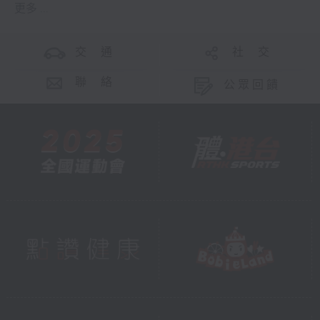
更多 ...
交 通
社 交
聯 絡
公眾回饋