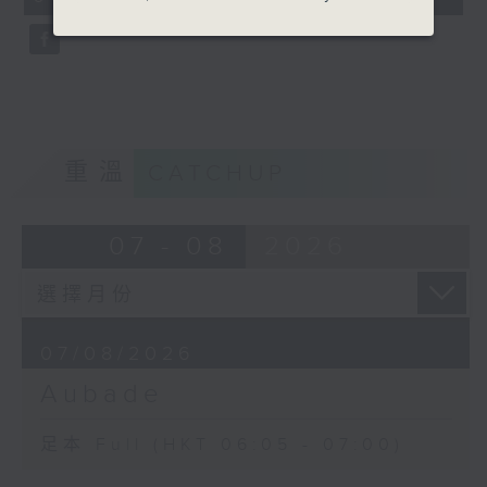
seconds
重溫
CATCHUP
07 - 08
2026
07/08/2026
Aubade
足本 Full (HKT 06:05 - 07:00)