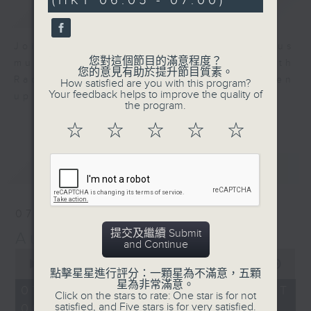
(HKT 06:05 - 07:00)
59
簡介
GIST
seconds
Join us for an hour of luminous
您對這個節目的滿意程度？
music every morning at 6 am with
您的意見有助於提升節目質素。
Radio 4 ’ s Aubade - it’ ll brighten
How satisfied are you with this program?
Your feedback helps to improve the quality of
up your day.
the program.
☆
☆
☆
☆
☆
最新
LATEST
07/08/2026
提交及繼續 Submit
Aubade
and Continue
0
seconds
00:00
54:59
點擊星星進行評分：一顆星為不滿意，五顆
of
星為非常滿意。
54
07/08/2026 - 足本 Full (HKT
Click on the stars to rate: One star is for not
minutes,
satisfied, and Five stars is for very satisfied.
06:05 - 07:00)
59