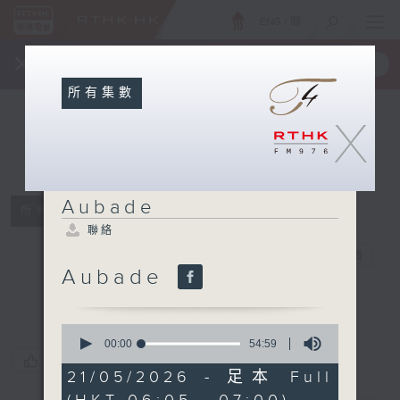
ENG
/
簡
×
全新 RTHK On The Go
取得
一手掌握 RTHK 電台、電視節目
所有集數
X
Aubade
所有集數
聯絡
Aubade
電台直播
Aubade
聯絡
0
seconds
00:00
54:59
of
您喜歡這個節目嗎?
54
21/05/2026 - 足本 Full
minutes,