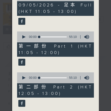
1
09/05/2026 - 足本 Full
hour,
(HKT 11:05 - 13:00)
50
Play by Ear
minutes,
週末隨想
電台直播
0
seconds
所有集數
0
seconds
00:00
55:10
of
55
第一部份 Part 1 (HKT
您喜歡這個節目嗎?
minutes,
11:05 - 12:00)
10
seconds
簡介
GIST
主持人：Synthia Ko 高德儀
0
seconds
00:00
55:10
Broadcast time: Saturdays,
of
10:00am
55
第二部份 Part 2 (HKT
minutes,
Presenter: Synthia Ko
12:05 - 13:00)
10
seconds
A programme that is tuneful,
spontaneous, uplifting and