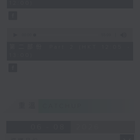
12:00)
0
seconds
0
seconds
00:00
55:09
of
55
第二部份 Part 2 (HKT 12:05 -
minutes,
13:00)
9
seconds
重溫
CATCHUP
06 - 08
2026