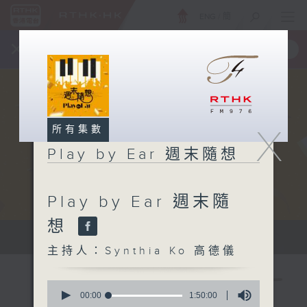
ENG
/
簡
×
全新 RTHK On The Go
取得
一手掌握 RTHK 電台、電視節目
X
所有集數
Play by Ear 週末隨想
Play by Ear 週末隨
想
Sat 星期六 10am
主持人：Synthia Ko 高德儀
0
seconds
00:00
1:50:00
of