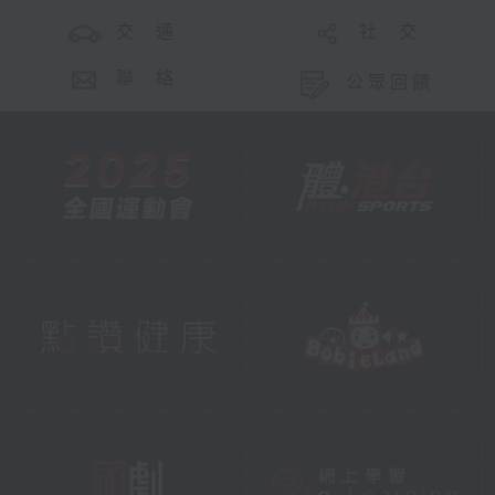
交 通
社 交
聯 絡
公眾回饋