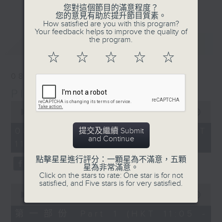
更多...
您對這個節目的滿意程度？
inviting… what a wonderful way to
您的意見有助於提升節目質素。
brighten up your Saturday
How satisfied are you with this program?
Your feedback helps to improve the quality of
mornings.
the program.
最新
LATEST
☆
☆
☆
☆
☆
08/08/2026
Play by Ear 週末隨想
0
seconds
00:00
1:49:59
of
1
08/08/2026 - 足本 Full (HKT
提交及繼續 Submit
hour,
and Continue
11:05 - 13:00)
49
minutes,
點擊星星進行評分：一顆星為不滿意，五顆
59
星為非常滿意。
seconds
Click on the stars to rate: One star is for not
satisfied, and Five stars is for very satisfied.
0
seconds
00:00
55:00
of
55
第一部份 Part 1 (HKT 11:05 -
minutes,