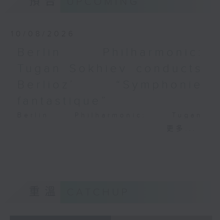
預告
UPCOMING
卡皮利
PAGANINI
《夢幻曲與小圓舞曲》 (7’)
Variations on a Theme from
浦朗克
Rossini’s Mosè in Egitto (arr. for 4
10/08/2026
長笛與鋼琴奏鳴曲 (12’)
cellos) (8’)
Berlin Philharmonic:
嚴鐵明 （嚴琦改編、陳思昂
Presented by The Hong Kong
Tugan Sokhiev conducts
編配）
Academy for Performing Arts
《春到草原》 (6’)
Recorded at William Au Concert
Berlioz’ “Symphonie
洛茲曼
Hall, HKAPA on 20/4/2026
fantastique”
《兩條河流》 (8’)
Recording provided by HKAPA
波亞摩狄
Berlin Philharmonic: Tugan
A小調協奏曲，為三支長笛及
演藝學院大提琴音樂節2026：友鄰音樂會
Sokhiev Conducts Berlioz’s
更多...
中音長笛而作 (10’)
——天津茱莉亞學院大提琴
Symphonie fantastique
香港長笛協會及香港長笛學院
曹慧穎、陳優然、郭譯鍇、Hwayoung
Noah Bendix-Balgley (violin) |
合辦
Joo、Jooahn Yoo、張子瑜（大提琴）
Bruno Delepelaire (cello)
2026年4月5日香港大會堂音
圖文捷夫（鋼琴）
Berlin Philharmonic Orchestra |
樂廳錄音
J. S. 巴赫
Tugan Sokhiev (conductor)
重溫
CATCHUP
C小調第五無伴奏大提琴組曲，BWV1011
MENDELSSOHN
(25’)
‘Fingal’s Cave’, Op. 26 (11’)