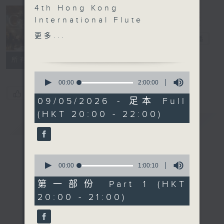
4th Hong Kong
International Flute
Concert on 4
Competition Gala
更多...
四台音樂會
電台直播
Concert
Michel Bellavance,
所有集數
Floriane Catalanotti,
0
Paul Edmond-Davies,
seconds
00:00
2:00:00
of
Jiawei Hong, Yew Kia
您喜歡這個節目嗎?
2
09/05/2026 - 足本 Full
Koh,
hours,
(HKT 20:00 - 22:00)
0
Shigenori Kudo, Yi-hui
簡介
GIST
seconds
Lin, Gloria Jee Eun
Park, Matthew Wu, Qi
Yan (flute)
0
Daniel Park (alto flute)
seconds
00:00
1:00:10
of
| Dennis Tam Ho-man
1
第一部份 Part 1 (HKT
(piano)
hour,
20:00 - 21:00)
10
J. S. BACH
seconds
Sonata in G minor,