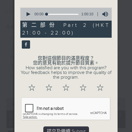
BWV1001 (18’)
最新
LATEST
CAPLET
0
Rêverie et Petite Valse
seconds
00:00
1:00:10
of
(7’)
1
第二部份 Part 2 (HKT
08/08/2026
POULENC
hour,
21:00 - 22:00)
10
Sonata for Flute and
HKAPA Cello Festival
seconds
Piano (12’)
2026: Friends and
YAN Tieming (arr. Qi
Neighbours Concert –
YAN, trans. Si’ang
您對這個節目的滿意程度？
您的意見有助於提升節目質素。
CHEN)
Tianjin Juilliard School
How satisfied are you with this program?
Spring Arrives at the
Your feedback helps to improve the quality of
Cellists
the program.
Grassland (6’)
更多...
Anže ROZMAN
HKAPA Cello Festival 2026:
☆
☆
☆
☆
☆
The Two Rivers (8’)
Friends and Neighbours
BOISMORTIER
0
Concert – Tianjin Juilliard School
seconds
00:00
2:00:00
Concerto in A minor for
Cellists
of
three flutes and alto
2
Huiying Cao, Youran Chen, Yikai
08/08/2026 - 足本 Full (HKT
hours,
flute (10’)
Guo, Hwayoung Joo, Jooahn Yoo,
20:00 - 22:00)
0
Co-organised by the
seconds
Ziyu Zhang (cello)
提交及繼續 Submit