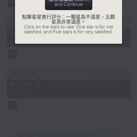
Hong Kong Flute
Aleksandr Tiumentsev (piano)
and Continue
Association and Hong
J. S. BACH
點擊星星進行評分：一顆星為不滿意，五顆
Kong Flute Academy
0
Cello Suite No. 5 in C minor,
星為非常滿意。
seconds
00:00
1:00:10
Recorded at Hong Kong
BWV1011 (25’)
Click on the stars to rate: One star is for not
of
satisfied, and Five stars is for very satisfied.
City Hall Concert Hall
1
Nadia BOULANGER
第一部份 Part 1 (HKT 20:00 -
hour,
on 5/4/2026
Three Pieces for Cello and Piano
21:00)
10
seconds
(8’)
第四屆香港國際長笛比賽閉幕
RACHMANINOV
音樂會
Élégie, Op. 3, No. 1 (5’)
0
比拉雲斯、卡達蘭諾媞、艾德
SHOSTAKOVICH
seconds
00:00
1:00:10
蒙–戴維斯、洪嘉蔚、許佑
Cello Sonata in D minor, Op. 40
of
1
佳、
(28’)
第二部份 Part 2 (HKT 21:00 -
hour,
工藤重典、林薏蕙、朴智恩、
Donqing FANG
22:00)
10
seconds
胡永彥、 嚴琦（長笛）
Lin Chong, Op. 37 (8’)
朴海盛（中音長笛）｜譚浩文
BRAHMS
（鋼琴）
Cello Sonata No. 2 in F major, Op.
J. S. 巴赫
99 (25’)
G小調奏鳴曲，BWV1001
POPPER
(18’)
Requiem, Op. 66 (8’)