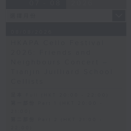
布朗卓
BRAHMS
07 - 08
2026
三首大提琴與鋼琴小品 (8’)
Double Concerto for Violin and
拉赫曼尼諾夫
Cello in A minor, Op. 102 (34’)
悲歌，作品3，第一首 (5’)
BERLIOZ
蕭斯達高維契
Symphonie fantastique, Op. 14
08/08/2026
D小調大提琴奏鳴曲，作品40 (28’)
(53’)
HKAPA Cello Festival
方崬清
Recorded at Philharmonie, Berlin
《林沖》，作品37 (8’)
on 27/2/2026
2026: Friends and
布拉姆斯
Neighbours Concert –
F大調第二大提琴奏鳴曲，作品99 (25’)
柏林愛樂：索奇耶夫指揮白遼士幻想交響曲
Tianjin Juilliard School
樸柏
賓迪斯–鮑格利（小提琴）｜德利佩萊爾（大
安魂曲，作品66 (8’)
提琴）
Cellists
巴格尼尼
柏林愛樂樂團｜索奇耶夫（指揮）
羅西尼《摩西在埃及》主題變奏曲（為四把
孟德爾遜
足本 Full (HKT 20:00 - 22:00)
大提琴改編） (8’)
「芬格爾山洞」，作品26 (11’)
第一部份 Part 1 (HKT 20:00 -
香港演藝學院主辦
布拉姆斯
21:00)
2026年4月20日香港演藝學院區永熙音樂廳
A小調小提琴與大提琴雙重協奏曲，作品102
第二部份 Part 2 (HKT 21:00 -
錄音
(34’)
錄音由香港演藝學院提供
白遼士
22:00)