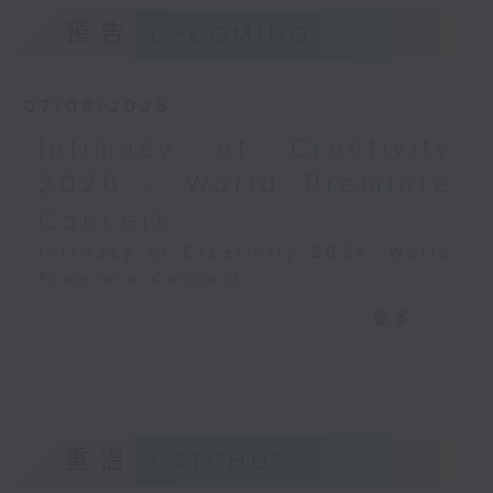
預告
UPCOMING
樂動滬港，經典共鳴：上海與
香港空中音樂會特別放送
默響 —— 陳默也鋼琴獨奏會
07/08/2026
陳默也（鋼琴）
葛利格
Intimacy of Creativity
搖籃曲，作品38，第一首
2026 - World Premiere
(4’)
Concert
《蝴蝶》，作品43，第一首
(2’)
Intimacy of Creativity 2026: World
《致春天》，作品43，第六
Premiere Concert
首 (2’)
Li La (cello)
更多...
《特羅爾德豪根的婚禮日》，
Stauffer String Ensemble | Bright
作品65，第六首 (5’)
Sheng (conductor)
《侏儒進行曲》，作品54，
Harry GONZÁLEZ
第三首 (4’)
¿Habrá Futuro? (Will There Be a
《我愛你》，作品41，第三首
Future?) (10’)
(3’)
重溫
CATCHUP
Yuval MEDINA
《自狂歡節》，作品19，第三
Together Again (10’)