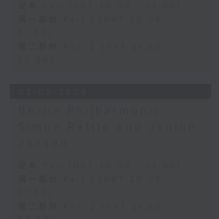
足本 Full (HKT 20:05 - 22:00)
Discussions. The revised
compositions are presented at the
第一部份 Part 1 (HKT 20:05 -
World Premiere Concert, preceded
21:00)
by the Preview Concert. This is
第二部份 Part 2 (HKT 21:00 -
the World Premiere Concert
22:00)
presented on 10/6/2026 at the
Hong Kong City Hall Theatre.
Works by Harry González, Yuval
03/08/2026
Medina and Arthur Yuen are
Berlin Philharmonic:
performed along side Bright Sheng
Simon Rattle and Janine
and Shostakovich by the Stauffer
String Ensemble.
Jansen
來自香港及世界各地的傑出作曲家，聯同獲
足本 Full (HKT 20:05 - 22:00)
選的新晉作曲家，於多場公開討論中與享譽
第一部份 Part 1 (HKT 20:05 -
國際的演奏家深入交流，反覆琢磨其室樂作
21:00)
品，並作出修訂。修訂後的作品先於「預演
第二部份 Part 2 (HKT 21:00 -
音樂會」與觀眾見面，其後於「世界首演音
樂會」正式發表。今場演出為2026年6月10