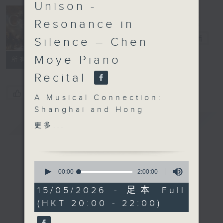
Unison -
Resonance in
Concert on 4
四台音樂會
電台直播
Silence – Chen
Moye Piano
所有集數
Recital
您喜歡這個節目嗎?
A Musical Connection:
Shanghai and Hong
簡介
Kong in Unison
GIST
更多...
Resonance in Silence –
Chen Moye Piano
Recital
0
Chen Moye (piano)
seconds
00:00
2:00:00
of
GRIEG
2
15/05/2026 - 足本 Full
Berceuse (Cradle
hours,
(HKT 20:00 - 22:00)
0
Song), Op. 38, No. 1
seconds
(4’)