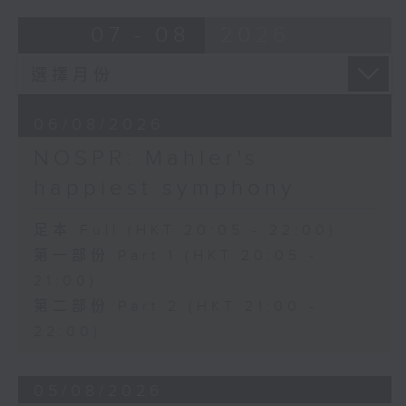
首 (6’)
Bright SHENG
07 - 08
2026
拉赫曼尼諾夫
The Blazing Mirage (20’)
升C小調前奏曲，作品3，第
Arthur YUEN
二首 (5’)
Images from my Consciousness
降E小調悲歌，作品3，第一
(15’)
首 (6’)
06/08/2026
SHOSTAKOVICH (BARSHAI arr.)
E大調旋律，作品3，第三首
Chamber Symphony in C minor, Op.
NOSPR: Mahler's
(6’)
110a (25’)
happiest symphony
升F小調《小丑》，作品3，
Presented by Hong Kong
第四首 (4’)
University of Science and
G大調幽默曲，作品10，第五
足本 Full (HKT 20:05 - 22:00)
Technology
首 (4’)
第一部份 Part 1 (HKT 20:05 -
Recorded at Hong Kong City Hall
降B小調第二鋼琴奏鳴曲，作
21:00)
Theatre on 10/6/2026
品36 (23’)
第二部份 Part 2 (HKT 21:00 -
2019年12月4日捷豹上海交
創意間的親暱2026：世界首演音樂會
22:00)
響音樂廳演藝廳錄音
李拉（大提琴）
上海廣播電視台東方廣播中心
Stauffer弦樂團｜盛宗亮（指揮）
經典947頻道提供錄音
05/08/2026
哈里．貢沙理士