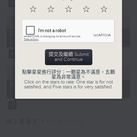
0
波蘭國家電台交響樂團：馬勒最快樂的交響
seconds
Prelude in C sharp
☆
☆
☆
☆
☆
曲
minor, Op. 3, No. 2 (5’)
貝斯梅德娜（女高音）
0
Élégie in E flat minor,
seconds
00:00
55:10
卡托維茲波蘭國家電台交響樂團｜范舒爾
of
Op. 3, No. 1 (6’)
（指揮）
55
第一部份 Part 1 (HKT 20:05 -
Melodie in E major, Op.
minutes,
馬勒
21:00)
10
3, No. 3 (6’)
G大調第四交響曲 (58’)
seconds
Polichinelle in F sharp
2025年4月10日卡托維茲波蘭國家電台交響
提交及繼續 Submit
minor, Op. 3, No. 4 (4’)
and Continue
樂團音樂廳錄音
Humoresque in G major
0
點擊星星進行評分：一顆星為不滿意，五顆
from, Op. 10, No. 5 (4’)
seconds
00:00
1:00:10
星為非常滿意。
of
Piano Sonata No. 2 in B
Click on the stars to rate: One star is for not
1
第二部份 Part 2 (HKT 21:00 -
satisfied, and Five stars is for very satisfied.
flat minor, Op. 36 (23’)
hour,
22:00)
10
Recorded at Jaguar
seconds
Shanghai Concert Hall,
Chamber Hall on
4/12/2019
網上重溫至 06/09/2026
Recording provided by
SMG Radio Classic 94.7