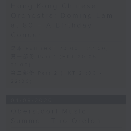
《未來是否存在？》 (10’)
Hong Kong Chinese
梅迪拿
Orchestra: Doming Lam
《再度一起》 (10’)
盛宗亮
at 80 – A Birthday
《燦影》 (20’)
Concert
阮保衡
《來自我腦海中的影像》 (15’)
足本 Full (HKT 20:00 - 22:00)
蕭斯達高維契（巴薩改編）
第一部份 Part 1 (HKT 20:05 -
C小調室樂交響曲，作品110a (25’)
21:00)
香港科技大學主辦
2026年6月10日香港大會堂劇院錄音
第二部份 Part 2 (HKT 21:00 -
22:00)
Distinguished composers, together
with selected emerging composers
04/08/2026
from Hong Kong and around the
world, present and revise their
Oberstdorf Music
chamber music compositions after
Summer: Trio Orelon
in-depth discussions with world-
renowned performers during Open