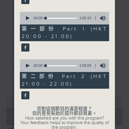
Schmetterling
最新
LATEST
(Butterfly), Op. 43, No.
0
1 (2’)
seconds
00:00
1:00:10
of
An den Frühling (To
06/08/2026
1
第一部份 Part 1 (HKT
Spring), Op. 43, No. 6
hour,
NOSPR: Mahler's
20:00 - 21:00)
10
(2’)
seconds
Bryllupsdag pa
happiest symphony
Troldhaugen (Wedding
NOSPR: Mahler’s Happiest
Day at Troldhaugen),
0
Symphony
Op. 65, No. 6 (5’)
seconds
00:00
1:00:09
Olga Bezsmertna (soprano)
of
Troldtog (March of the
1
Polish National Radio Symphony
第二部份 Part 2 (HKT
Trolls), Op. 54, No. 3
hour,
更多...
Orchestra, Katowice
21:00 - 22:00)
9
(4’)
seconds
Vladimir Fanshil (conductor)
Jeg elsker dig (I Love
MAHLER
0
You), Op. 41, No. 3 (3’)
seconds
00:00
1:55:00
Symphony No. 4 in G major (58’)
of
Fra karnevalet (From
您對這個節目的滿意程度？
Recorded at NOSPR, Katowice on
1
06/08/2026 - 足本 Full (HKT
您的意見有助於提升節目質素。
Carnival), Op. 19, No. 3
hour,
10/4/2025
How satisfied are you with this program?
20:05 - 22:00)
55
(6’)
Your feedback helps to improve the quality of
minutes,
the program.
RACHMANINOV