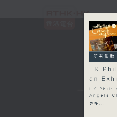
所有集數
HK Phi
an Exh
HK Phil:
Angela C
Benjamin
更多...
Ma Huan 
(huqin) |