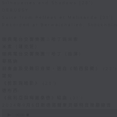
Silhouettes and Shadows (28’)
DEBUSSY
Suite from Pelléas et Mélisande (31’)
Recorded at Berwaldhallen, Stockhol
瑞典電台交響樂團：哈丁與米索
米索（薩克管）
瑞典電台交響樂團｜哈丁（指揮）
華格納
前奏曲及受難日音樂，選自《帕西發爾》 (23’
諾甸
《剪影與暗影》 (28’)
德布西
《佩利亞與梅麗桑德》組曲 (31’)
2024年9月6日斯德哥爾摩貝華特音樂廳錄音
0
seconds
00:00