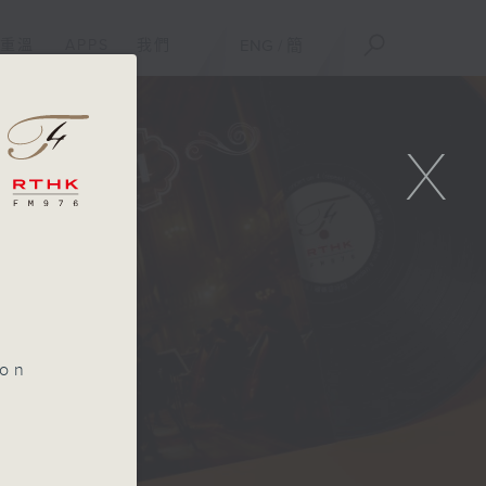
重溫
APPS
我們
ENG
/
簡
X
ion
i) |