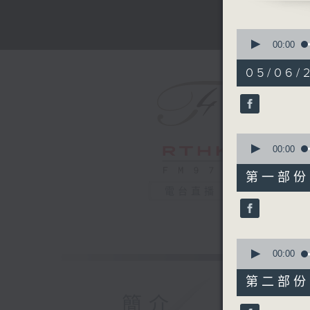
Hong Kon
(conduct
0
WAGNER
seconds
00:00
of
Overture
1
05/06/2
MENDEL
hour,
55
Violin Co
minutes,
MUSSORG
0
seconds
Pictures 
90%
0
Presente
seconds
00:00
Limited
of
1
Recorded
第一部份 P
hour,
Hall on 
電台直播
10
seconds
90%
港樂：黃佳
陳蒨瑩（小
0
seconds
00:00
巫崇瑋（打
of
（胡琴）｜
55
第二部份 P
minutes,
香港管弦樂
10
簡介
華格納
seconds