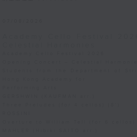
07/08/2026
Academy Cello Festival 202
Celestial Harmonies
Academy Cello Festival 2026
Opening Concert – Celestial Harmoni
Students from the Department of Str
Hong Kong Academy for
Performing Arts
GERSHWIN (KAUFMAN arr.)
Three Preludes (for 4 cellos) (8’)
ROSSINI
Overture to William Tell (for 6 cellos)
MAHLER (Hibiki SAITO arr.)