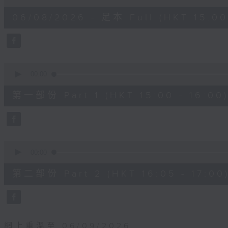
of
1
06/08/2026 - 足本 Full (HKT 15:00 
hour,
55
minutes,
0
seconds
Volume
90%
0
seconds
00:00
of
1
第一部份 Part 1 (HKT 15:00 - 16:00
hour,
10
seconds
Volume
90%
0
seconds
00:00
of
55
第二部份 Part 2 (HKT 16:05 - 17:00
minutes,
10
seconds
Volume
90%
網上重溫至 06/09/2026