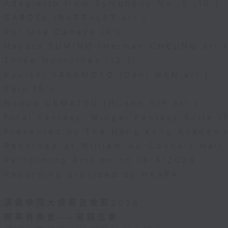
Adagietto from Symphony No. 5 (10’)
GARDEL (BARRALET arr.)
Por Una Cabeza (4’)
Hayato SUMINO (Heiman CHEUNG arr.)
Three Nocturnes (12’)
Ryuichi SAKAMOTO (Dani WEN arr.)
Rain (5’)
Nobuo UEMATSU (Hilson YIP arr.)
Final Fantasy: Midgar Fantasy Suite (1
Presented by The Hong Kong Academy 
Recorded at William Au Concert Hal
Performing Arts on on 18/4/2026
Recording provided by HKAPA
演藝學院大提琴音樂節2026
開幕音樂會——星籟弦響