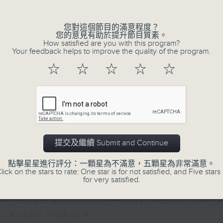
曲 (15’)
您對這個節目的滿意程度？
協奏曲，作品64 (28’)
您的意見有助於提升節目質素。
How satisfied are you with this program?
（黃佳俊改編）
Your feedback helps to improve the quality of the program.
》 (35’)
☆
☆
☆
☆
☆
會有限公司主辦
06/08/2026
5月8日 香港文化中心音樂廳錄音
Swedish Radio Symphony
Harding and Valentine Mich
Swedish Radio Symphony Orchestra:
提交及繼續 Submit and Continue
Daniel Harding and Valentine Michau
Valentine Michaud (saxophone)
點擊星星進行評分：一顆星為不滿意，五顆星為非常滿意。
lick on the stars to rate: One star is for not satisfied, and Five stars 
Swedish Radio Symphony Orchestra | 
for very satisfied.
WAGNER
Prelude and Good Friday Music from Pa
Jesper NORDIN