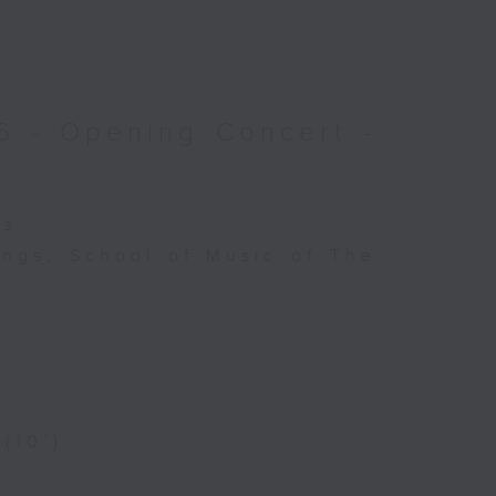
6 - Opening Concert -
es
ings, School of Music of The
 (10’)