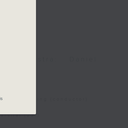
 Orchestra: Daniel
aud
d
is
Daniel Harding (conductor)
rsifal (23’)