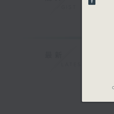
90%
《湯豪舍》序
GIST
孟德爾遜
E小調小提琴
穆索斯基 
《圖畫展覽會
香港管弦協
2026年
最新
LATEST
C