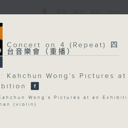
電視
電台
新聞
WEB+
Concert on 4 (Repeat) 四
台音樂會（重播）
l: Kahchun Wong’s Pictures at
ibition
 Kahchun Wong’s Pictures at an Exhibit
han (violin)
 Boo (percussion) | Lee Jun Cheng (diz
(yangqin) | Tan Manman
 Wang Siyuan (pipa)