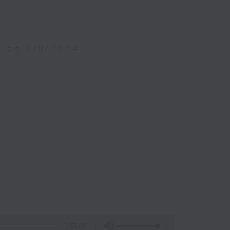
m on 6/9/2024
)
1:55:00