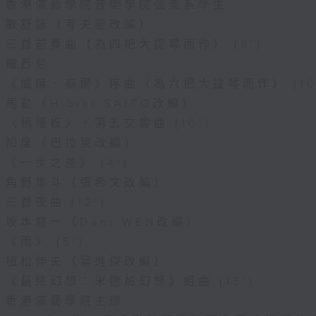
香港演藝學院音樂學院弦樂系學生
歌舒詠（考夫曼改編）
三首前奏曲（為四把大提琴而作） (8’)
羅西尼
《威廉．泰爾》序曲（為六把大提琴而作） (10
馬勒（Hibiki SAITO改編）
〈稍慢板〉，第五交響曲 (10’)
加度（巴拉萊改編）
《一步之差》 (4’)
角野隼斗（張希文改編）
三首夜曲 (12’)
坂本龍一（Dani WEN改編）
《雨》 (5’)
植松伸夫（葉進傑改編）
《最終幻想：米德加幻想》組曲 (15’)
香港演藝學院主辦