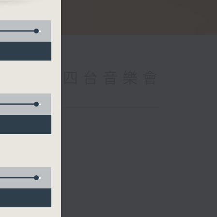
ong
 (Repeat) 四台音樂會
t
曼