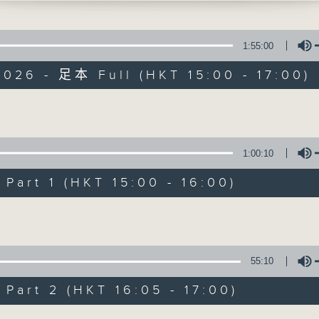
g Philharmonic Orchestra | Kahchun W
or)
1:55:00
 to Tannhäuser (15’)
026 - 足本 Full (HKT 15:00 - 17:00)
SSOHN
ncerto in E minor, op. 64 (28’)
Concert on 4
SKY (Kahchun WONG arr.)
Volume
at an Exhibition (35’)
（重播）
d by Hong Kong Philharmonic Society
1:00:10
所有集數
 at Hong Kong Cultural Centre Concer
art 1 (HKT 15:00 - 16:00)
8/5/2026
Volume
您喜歡這個節目嗎?
俊的圖畫展覽會
提琴）
55:10
擊樂）｜李浚誠（笛子）｜馬歡（揚琴）｜譚曼
王思元（琵琶）
art 2 (HKT 16:05 - 17:00)
團｜黃佳俊（指揮）
Volume