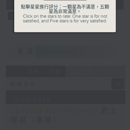
14:00 - 15:00)
0
點擊星星進行評分：一顆星為不滿意，五顆
seconds
星為非常滿意。
Click on the stars to rate: One star is for not
satisfied, and Five stars is for very satisfied.
重溫
CATCHUP
06 - 08
2026
10/08/2026
Jazzing Up (Repeat) 爵士
靈感（重播）