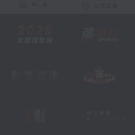
聯 絡
公眾回饋