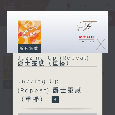
ENG
/
簡
×
全新 RTHK On The Go
取得
一手掌握 RTHK 電台、電視節目
X
所有集數
Jazzing Up (Repeat)
Jazzing Up
爵士靈感（重播）
(Repeat) 爵士
靈感（重播）
電台直播
Jazzing Up
所有集數
(Repeat) 爵士靈感
（重播）
您喜歡這個節目嗎?
0