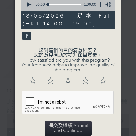
簡介
GIST
seconds
00:00
1:00:00
of
1
18/05/2026 - 足本 Full
hour,
(HKT 14:00 - 15:00)
0
seconds
您對這個節目的滿意程度？
您的意見有助於提升節目質素。
How satisfied are you with this program?
Your feedback helps to improve the quality of
最新
the program.
LATEST
☆
☆
☆
☆
☆
10/08/2026
Jazzing Up (Repeat) 爵士靈
感（重播）
0
seconds
00:00
1:00:00
提交及繼續 Submit
of
and Continue
1
10/08/2026 - 足本 Full (HKT
hour,