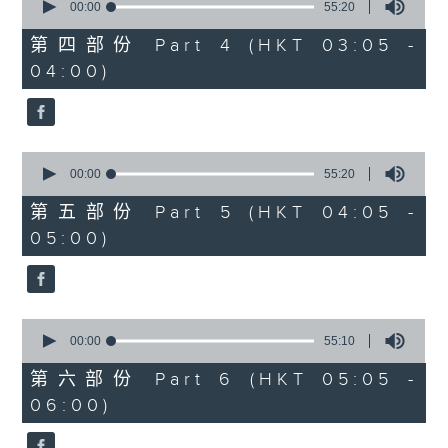
seconds
00:00
55:20
of
55
第四部份 Part 4 (HKT 03:05 -
minutes,
04:00)
20
seconds
0
seconds
00:00
55:20
of
55
第五部份 Part 5 (HKT 04:05 -
minutes,
05:00)
20
seconds
0
seconds
00:00
55:10
of
55
第六部份 Part 6 (HKT 05:05 -
minutes,
06:00)
10
seconds