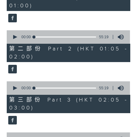
minutes,
01:00)
10
seconds
0
seconds
00:00
55:19
of
55
第二部份 Part 2 (HKT 01:05 -
minutes,
02:00)
19
seconds
0
seconds
00:00
55:19
of
55
第三部份 Part 3 (HKT 02:05 -
minutes,
03:00)
19
seconds
0