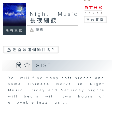
Night Music
長夜細聽
電台直播
聯絡
所有集數
您喜歡這個節目嗎?
簡介
GIST
You will find many soft pieces and
some Chinese works in Night
Music. Friday and Saturday nights
will begin with two hours of
enjoyable jazz music.