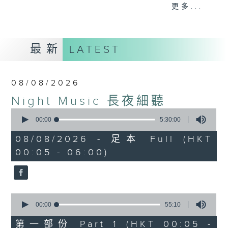
When you are alone and sleepless,
更多...
please remember good music is
always there on Radio 4.
最新
LATEST
「長夜細聽」節目當然少不了氣質優雅的作
品，每晚亦會精選一些中國音樂送上。週五和
週六晚還有兩小時爵士樂。
08/08/2026
Night Music 長夜細聽
如果哪天你不能入睡，別忘了第四台這裡總有
0
值得細聽的音樂。
seconds
00:00
5:30:00
of
5
08/08/2026 - 足本 Full (HKT
hours,
00:05 - 06:00)
30
minutes,
0
seconds
0
seconds
00:00
55:10
of
55
第一部份 Part 1 (HKT 00:05 -