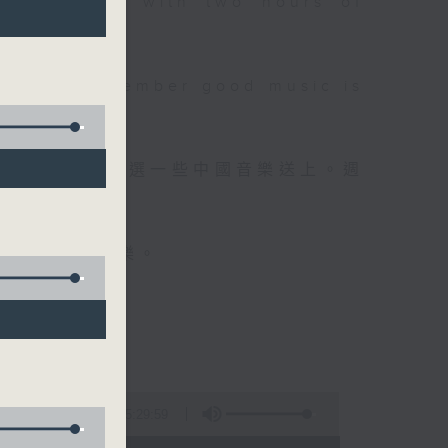
 will begin with two hours of
please remember good music is
品，每晚亦會精選一些中國音樂送上。週
值得細聽的音樂。
5:29:59