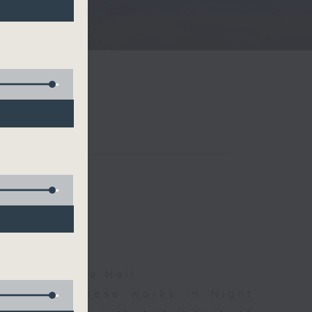
夜細聽
man, Nicola Hall
d some Chinese works in Night