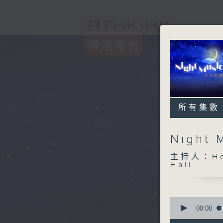
所有集數
Night
主持人：Hos
Hall
0
seconds
00:00
of