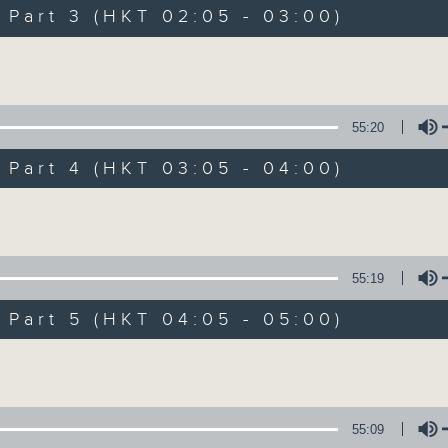
Music. Friday and Saturday nights
art 3 (HKT 02:05 - 03:00)
enjoyable jazz music.
Volume
When you are alone and sleepless, 
always there on Radio 4.
55:20
art 4 (HKT 03:05 - 04:00)
「長夜細聽」節目當然少不了氣質優雅的作
五和週六晚還有兩小時爵士樂。
Volume
如果哪天你不能入睡，別忘了第四台這裡總有
55:19
art 5 (HKT 04:05 - 05:00)
07/08/2026
Volume
Night Music 長夜細聽
0
seconds
00:00
55:09
of
5