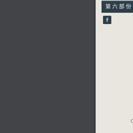
55
第六部份 P
minutes,
9
seconds
90%
C