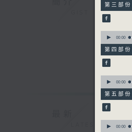
簡介
55
第三部份 P
minutes,
GIST
19
seconds
90%
0
seconds
00:00
of
55
第四部份 P
minutes,
20
seconds
90%
0
seconds
00:00
of
55
第五部份 P
minutes,
19
seconds
90%
最新
0
LATEST
seconds
00:00
of