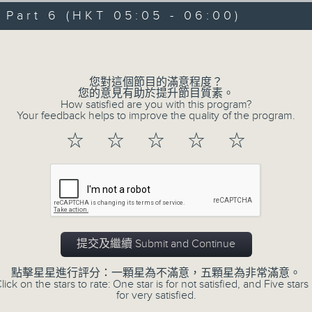
07/08/2026 - 足本 Full (HKT 00:05
hours,
art 6 (HKT 05:05 - 06:00)
29
minutes,
Volume
59
seconds
Volume
90%
0
您對這個節目的滿意程度？
seconds
00:00
您的意見有助於提升節目質素。
of
How satisfied are you with this program?
55
第一部份 Part 1 (HKT 00:05 - 01:00
Your feedback helps to improve the quality of the program.
minutes,
0
☆
☆
☆
☆
☆
seconds
Volume
90%
0
seconds
00:00
of
55
第二部份 Part 2 (HKT 01:05 - 02:00
minutes,
10
提交及繼續 Submit and Continue
seconds
Volume
90%
點擊星星進行評分：一顆星為不滿意，五顆星為非常滿意。
lick on the stars to rate: One star is for not satisfied, and Five stars 
0
for very satisfied.
seconds
00:00
of