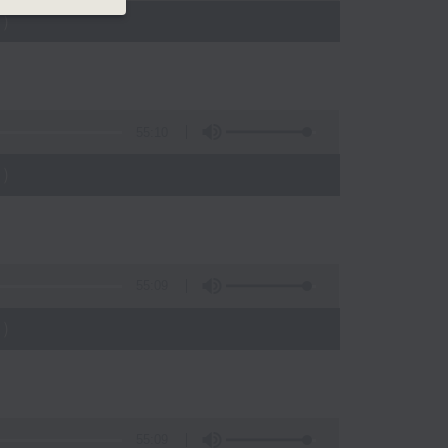
)
55:10
)
55:09
)
55:09