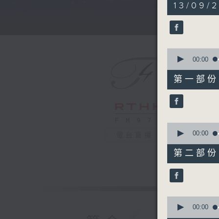
5
13/09/
hours,
29
minutes,
59
seconds
90%
0
seconds
00:00
of
55
第一部份 P
minutes,
0
seconds
90%
0
seconds
00:00
電台直播
of
55
第二部份 P
minutes,
9
seconds
90%
0
seconds
00:00
of