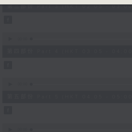
55
第三部份 Part 3 (HKT 02:05 - 03:00
minutes,
10
seconds
Volume
90%
0
seconds
00:00
of
55
第四部份 Part 4 (HKT 03:05 - 04:00
minutes,
10
seconds
Volume
90%
0
seconds
00:00
of
55
第五部份 Part 5 (HKT 04:05 - 05:00
minutes,
9
seconds
Volume
90%
0
seconds
00:00