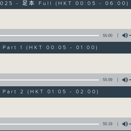
2025 - 足本 Full (HKT 00:05 - 06:00)
Monday - Sunday 星期一至日 12am - 6am
Volume
55:00
art 1 (HKT 00:05 - 01:00)
Night Music 長
Volume
聯絡
所有集數
55:09
art 2 (HKT 01:05 - 02:00)
您喜歡這個節目嗎?
Volume
主持人：Host: Ken Rose, Jerome Hober
You will find many soft pieces an
55:19