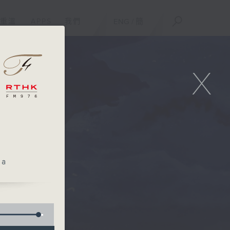
重溫
APPS
我們
ENG
/
簡
X
la