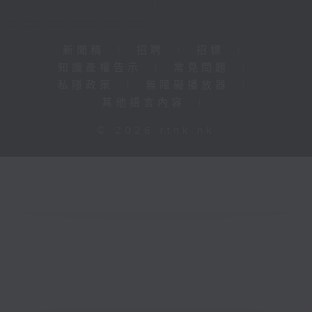
新聞稿
|
招聘
|
招標
|
知識產權告示
|
常見問題
|
私隱政策
|
無障礙播放器
|
其他語言內容
|
© 2026 rthk.hk