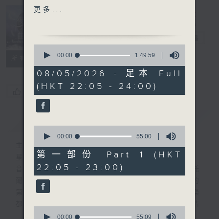
VIOLIN IN E FLAT,
更多...
OP.18, 1ST MOVT
Nocturne 夜
MOZART'S DIVERTIMENTO
心曲
電台直播
NO.17 IN D, KV334, 4TH
0
MOVT
seconds
00:00
1:49:59
所有集數
of
MAHLER'S SYMPHONIES
1
08/05/2026 - 足本 Full
NO. 7 1ST MOVT
hour,
(HKT 22:05 - 24:00)
49
BINIGE'S ELIZABETHAN
您喜歡這個節目嗎?
minutes,
SERENADE
59
seconds
簡介
GIST
PART 2:
0
BUSONI'S GESANG VOM
seconds
00:00
55:00
of
主持人：Daphne Lee 李德芬
REIGEN DER GEISTER,
55
第一部份 Part 1 (HKT
星期一至五 晚上10時
K269, OP.47
minutes,
22:05 - 23:00)
0
音樂有一種難以言喻的震撼力。俄國大文豪托
KRUG'S SACRED PIANO
seconds
爾斯泰現場欣賞柴可夫斯基第一弦樂四重奏的
WORKS
第二樂章時，忍不住流淚。大概我們對聽音樂
BUXTEHUDE'S MAGNIFICAT
都有相同感受，而晚上正好整理思緒，抒發情
WAGENAAR'S INLEIDING
0
感。如能伴上精緻的樂曲，讓你沉澱一整天的
EN FUGA OVER EEN
seconds
00:00
55:09