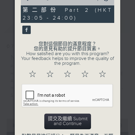
更多...
of
經歷，定能為你這天劃上完美句號。
RUSSISCH THEMA IN G
55
第二部份 Part 2 (HKT
MINOR, OP.47
minutes,
23:05 - 24:00)
9
歡迎收聽逢星期一至五晚上10至12時的「夜
seconds
最新
LATEST
心曲」，在曼妙的美樂之中重新得力。
您對這個節目的滿意程度？
07/08/2026
您的意見有助於提升節目質素。
How satisfied are you with this program?
Nocturne 夜心曲
Your feedback helps to improve the quality of
the program.
PART 1:
☆
☆
☆
☆
☆
HINDEMITH'S SONATA FOR OBOE
AND PIANO
HUMPERDINCK'S DAS WUNDER -
SUITE (ARR. BY LOTTER)
FALLA'S SUITE POPULAIRE
更多...
ESPAGNOLE FOR VIOLIN AND
PIANO
提交及繼續 Submit
0
and Continue
seconds
00:00
1:49:59
of
PART 2: