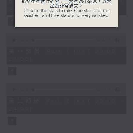
1
點擊星星進行評分：一顆星為不滿意，五顆
07/08/2026 - 足本 Full (HKT
COLERIDGE-TAYLOR'S GIPSY SUITE
hour,
星為非常滿意。
22:05 - 24:00)
49
Click on the stars to rate: One star is for not
FOR VIOLIN AND PIANO, OP.20
minutes,
satisfied, and Five stars is for very satisfied.
(ARR. BY ARTOK)
59
seconds
MOZART'S CONCERTO FOR VIOLIN
& ORCH. NO.3 IN G, K.216
0
TAILLEFERRE'S DANS LE STYLE
seconds
00:00
55:10
of
LOUIS XV - SUITE FOR
55
第一部份 Part 1 (HKT 22:05 -
HARPSICHORD
minutes,
23:00)
10
seconds
0
seconds
00:00
55:09
of
55
第二部份 Part 2 (HKT 23:05 -
minutes,
24:00)
9
seconds