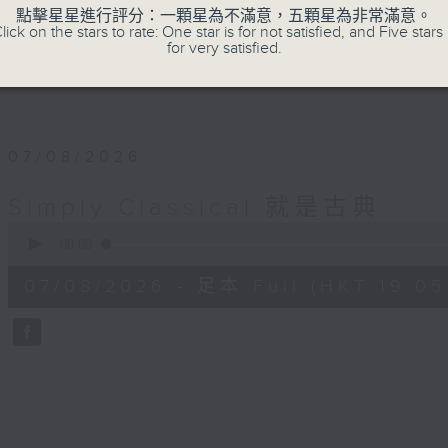
點擊星星進行評分：一顆星為不滿意，五顆星為非常滿意。
lick on the stars to rate: One star is for not satisfied, and Five stars 
for very satisfied.
07/08/2026
Simply Classical 就是古典
0
seconds
00:00
of
55
07/08/2026 - 足本 Full (HKT 19:05
minutes,
0
seconds
Volume
90%