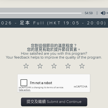
ires
a Baltica / Gidon Kremer
rth: The banks of green
54:59
illow
2026 - 足本 Full (HKT 19:05 - 20:00)
Sym. Orch / William Boughton
ohn: Nocturne from A Midsummer Night
Volume
am
a of the Age of Enlightenment / Charle
Simply Classic
您對這個節目的滿意程度？
as
您的意見有助於提升節目質素。
bel: Canon in D
How satisfied are you with this program?
Your feedback helps to improve the quality of the program.
Chamber Orch / Raymond Leppard
所有集數
☆
☆
☆
☆
☆
您喜歡這個節目嗎?
主持人：Kathy Lam 林家琦
提交及繼續 Submit and Continue