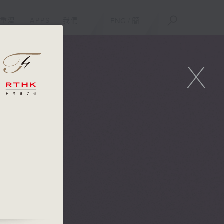
重溫
APPS
我們
ENG
/
簡
X