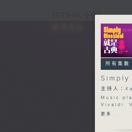
所有集數
Simpl
主持人：Ka
Music pl
Vivaldi: 
Janos
更多...
Janoska 
Piazzolla