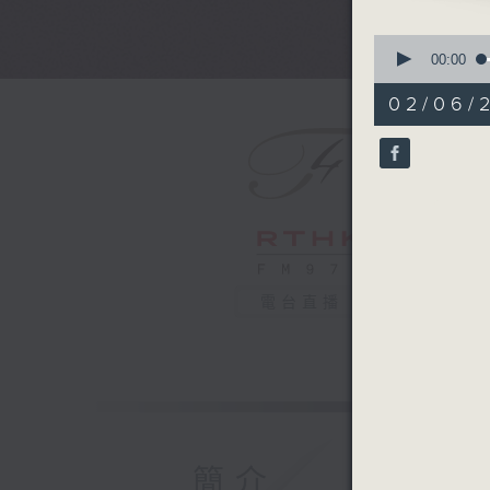
A
Kremerat
0
Butterwo
seconds
00:00
of
w
54
02/06/
English 
minutes,
59
Mendelss
seconds
Dre
90%
Orchestr
Mackerr
Pachel
English 
電台直播
簡介