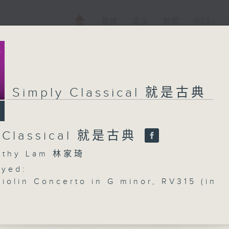
電視
電台
新聞
WEB+
Simply Classical 就是古典
y Classical 就是古典
thy Lam 林家琦
ayed:
Violin Concerto in G minor, RV315 (in
ka style)
Ensemle
: Spring in Buenos