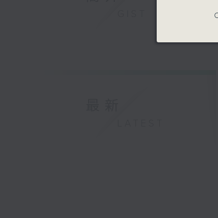
GIST
C
最新
LATEST