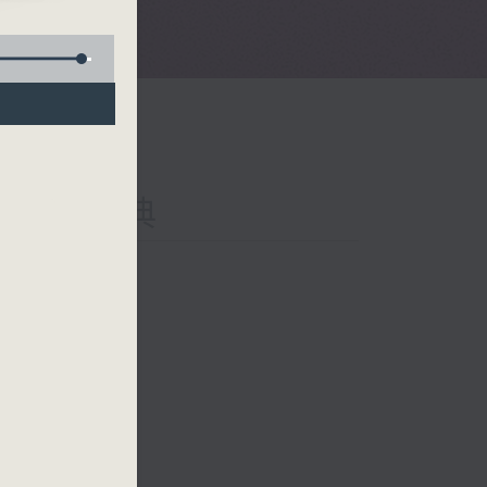
’s
s
al 就是古典