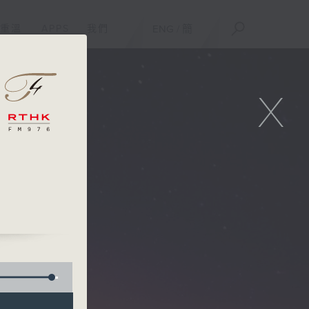
重溫
APPS
我們
ENG
/
簡
X