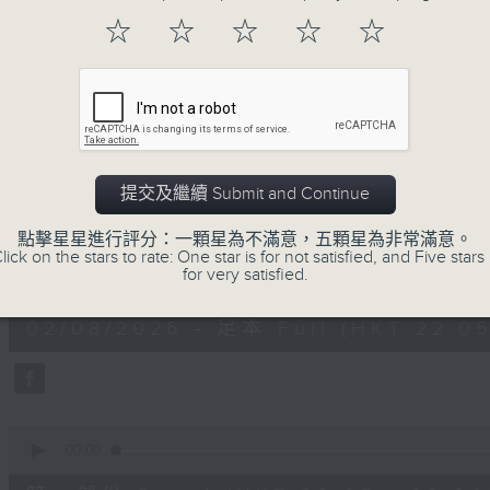
☆
☆
☆
☆
☆
送上精心挑選古典音樂，與大家共渡輕鬆愉快
02/08/2026
提交及繼續 Submit and Continue
Sunday Divertimento 星夜樂
點擊星星進行評分：一顆星為不滿意，五顆星為非常滿意。
lick on the stars to rate: One star is for not satisfied, and Five stars 
0
for very satisfied.
seconds
00:00
of
1
02/08/2026 - 足本 Full (HKT 22:05
hour,
50
minutes,
0
seconds
Volume
90%
0
seconds
00:00
of
55