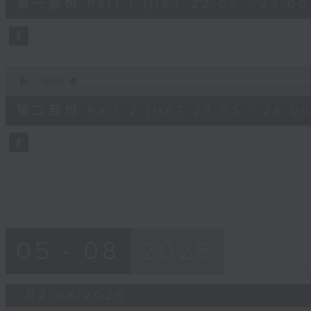
第一部份 Part 1 (HKT 22:05 - 23:00
minutes,
10
seconds
Volume
90%
0
seconds
00:00
of
55
第二部份 Part 2 (HKT 23:05 - 24:00
minutes,
9
seconds
Volume
90%
05 - 08
2026
02/08/2026