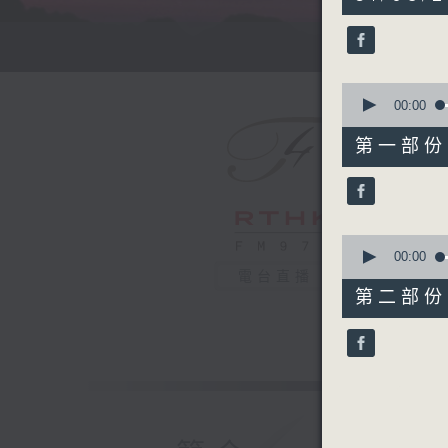
hour,
49
minutes,
59
seconds
90%
0
seconds
00:00
of
55
第一部份 P
minutes,
10
seconds
90%
0
seconds
00:00
of
電台直播
55
第二部份 P
minutes,
9
seconds
90%