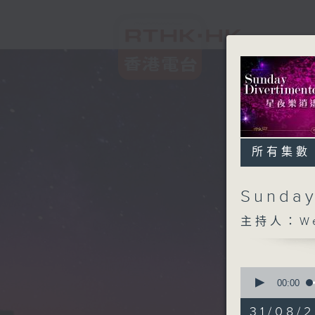
所有集數
Sunda
主持人：We
0
seconds
00:00
of
1
31/08/2