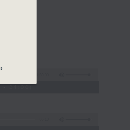
的週日晚上。
逍遙
is
1:50:00
 - 24:00)
55:10