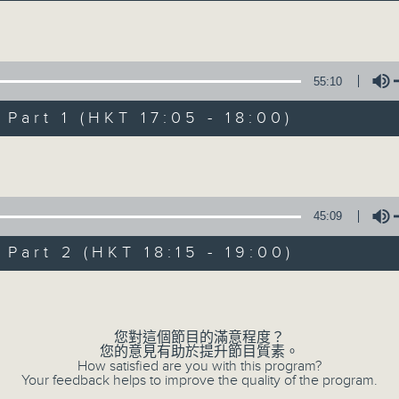
s to Remember 人約黃昏後 Sun 星期日 5pm 
Volume
55:10
art 1 (HKT 17:05 - 18:00)
Volume
Tunes to Rem
所有集數
45:09
art 2 (HKT 18:15 - 19:00)
您喜歡這個節目嗎?
Volume
您對這個節目的滿意程度？
主持人：Emma Liu 廖碧楨
您的意見有助於提升節目質素。
每個周日黃昏, Emma Liu (廖碧楨) 為
How satisfied are you with this program?
Your feedback helps to improve the quality of the program.