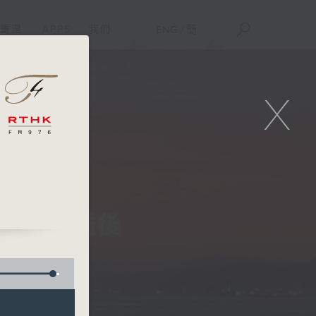
重溫
APPS
我們
ENG
/
簡
X