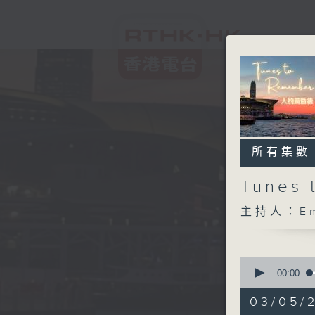
所有集數
Tunes
主持人：Em
0
seconds
00:00
of
1
03/05/2
hour,