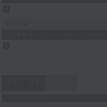
0
seconds
Volume
90%
0
seconds
00:00
of
45
第二部份 Part 2 (HKT 18:15 - 19:00)
minutes,
9
seconds
Volume
90%
05 - 08
2026
02/08/2026