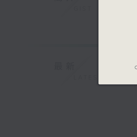
GIST
最新
C
LATEST