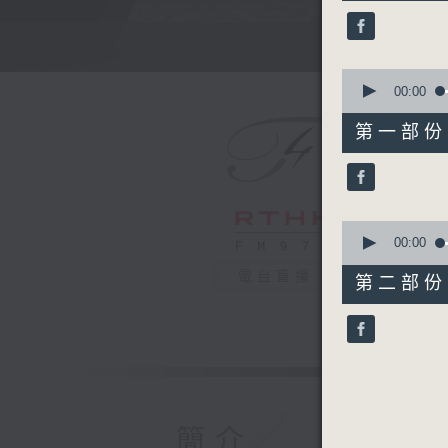
39
minutes,
59
Tune
seconds
90%
0
seconds
00:00
of
55
第一部份 P
minutes,
10
seconds
90%
0
seconds
00:00
of
45
電台直播
第二部份 P
minutes,
9
seconds
90%
簡介