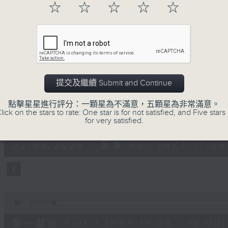
☆
☆
☆
☆
☆
02/08/2026
提交及繼續 Submit and Continue
Tunes to Remember 人約黃昏
點擊星星進行評分：一顆星為不滿意，五顆星為非常滿意。
lick on the stars to rate: One star is for not satisfied, and Five stars 
0
for very satisfied.
seconds
00:00
of
1
02/08/2026 - 足本 Full (HKT 17:05 
hour,
39
minutes,
59
seconds
Volume
90%
0
seconds
00:00
of
55
第一部份 Part 1 (HKT 17:05 - 18:00)
minutes,