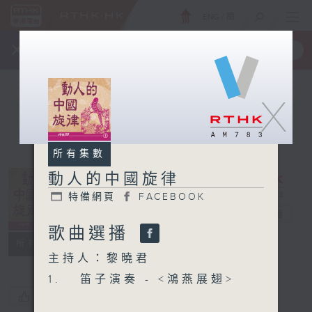
ENG
/
簡
×
全新 RTHK On The Go
取得
一手掌握 RTHK 電台、電視節目
X
所有集數
動人的中國旋律
特備網頁
FACEBOOK
動人的中國旋律
電台直播
歌曲選播
特備網頁
FACEBOOK
所有集數
主持人：黎曉君
1. 笛子演奏 - <鴻燕展翅>
您喜歡這個節目嗎?