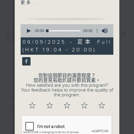
2. 古箏演奏 - <相思風雨
更多...
中>
簡介
GIST
3. 中國廣播民族樂團演奏 -
0
主持人：黎曉君
<酒歌>
seconds
00:00
00:00
香港電台第五台經典中國音樂節目「動人的中國
of
0
旋律」，在空中與您分享不同中樂的韻味。
06/09/2025 - 足本 Full
4. 二胡演奏 - <草蜢弄雞公>
seconds
(HKT 19:04 - 20:00)
5. 鑼鼓音樂 - <拋網捕魚>
6. 中樂團合奏 - <東海漁歌>
您對這個節目的滿意程度？
最新
LATEST
您的意見有助於提升節目質素。
How satisfied are you with this program?
7. 古箏演奏 - <春澗流泉>
Your feedback helps to improve the quality of
the program.
08/08/2026
8. 中樂合奏 - <夜深沉>
☆
☆
☆
☆
☆
歌曲選播
1. 民樂合奏 - <翠湖春曉 >
2. 古箏、二弦演奏 - <柳青娘>