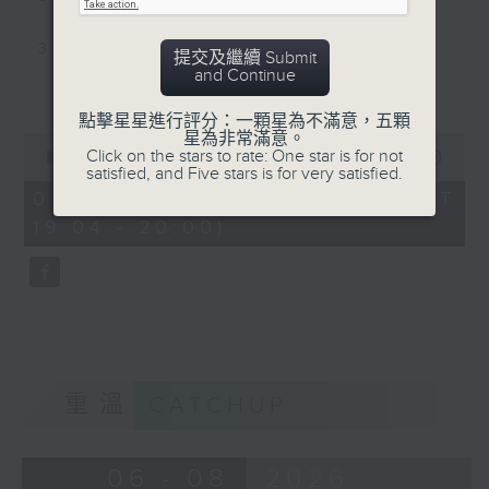
3. 中樂合奏 - <唐妃玉環>
提交及繼續 Submit
and Continue
更多...
4. 高胡演奏 - <荷花香>
點擊星星進行評分：一顆星為不滿意，五顆
星為非常滿意。
0
5. 鑼鼓音樂 - <十杯酒>
Click on the stars to rate: One star is for not
seconds
00:00
56:00
satisfied, and Five stars is for very satisfied.
of
56
08/08/2026 - 足本 Full (HKT
6. 洞簫演奏 - <河畔春光>
minutes,
19:04 - 20:00)
0
seconds
7. 馬頭琴演奏 - <遠飛的大雁>
8. 中樂團演奏 - <敖包相會>
9. 中樂團演奏 - <春風吹上我的臉>
重溫
CATCHUP
10. 中樂團演奏 - <豐收鑼鼓>
06 - 08
2026