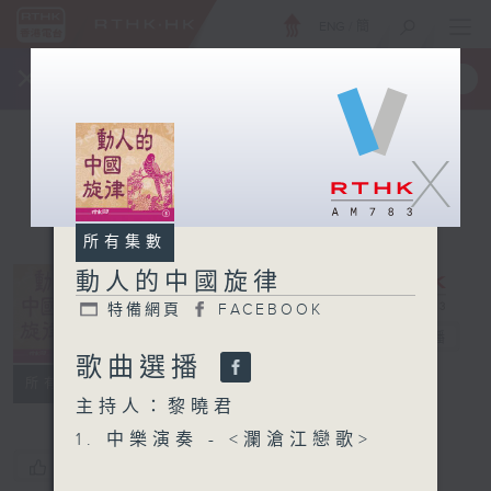
ENG
/
簡
×
全新 RTHK On The Go
取得
一手掌握 RTHK 電台、電視節目
X
所有集數
動人的中國旋律
特備網頁
FACEBOOK
動人的中國旋律
電台直播
歌曲選播
特備網頁
FACEBOOK
所有集數
主持人：黎曉君
1. 中樂演奏 - <瀾滄江戀歌>
您喜歡這個節目嗎?