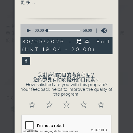
2. 中樂演奏 - <鴛鴦蝴蝶夢
更多...
變奏>
簡介
GIST
3. 洞簫演奏 - <河畔春光>
0
主持人：黎曉君
seconds
00:00
56:00
香港電台第五台經典中國音樂節目「動人的中國
of
4. 中樂演奏 - <戴天頭>
56
旋律」，在空中與您分享不同中樂的韻味。
30/05/2026 - 足本 Full
minutes,
(HKT 19:04 - 20:00)
0
5. 馬頭琴演奏 - <北京的金
seconds
山上>
6. 鑼鼓音樂 - <十杯酒>
您對這個節目的滿意程度？
最新
LATEST
您的意見有助於提升節目質素。
How satisfied are you with this program?
7. 古琴演奏 - <瀟湘水雲>
Your feedback helps to improve the quality of
the program.
08/08/2026
8. 古箏演奏 - <戰颱風>
☆
☆
☆
☆
☆
歌曲選播
9. 雲南歌曲 - <十大姐>
1. 民樂合奏 - <翠湖春曉 >
2. 古箏、二弦演奏 - <柳青娘>