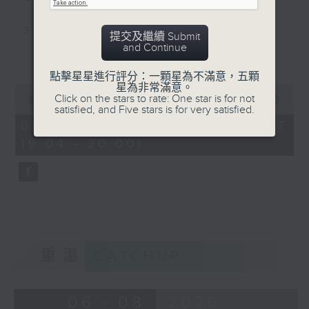
3. 中樂合奏 - <唐妃玉環>
提交及繼續 Submit
and Continue
更多...
4. 高胡演奏 - <荷花香>
點擊星星進行評分：一顆星為不滿意，五顆
星為非常滿意。
0
5. 鑼鼓音樂 - <十杯酒>
Click on the stars to rate: One star is for not
seconds
00:00
56:00
satisfied, and Five stars is for very satisfied.
of
56
08/08/2026 - 足本 Full (HKT
6. 洞簫演奏 - <河畔春光>
minutes,
19:04 - 20:00)
0
seconds
7. 馬頭琴演奏 - <遠飛的大雁>
8. 中樂團演奏 - <敖包相會>
9. 中樂團演奏 - <春風吹上我的臉>
重溫
CATCHUP
10. 中樂團演奏 - <豐收鑼鼓>
06 - 08
2026